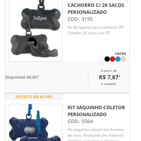
CACHORRO C/ 20 SACOS
PERSONALIZADO
COD.:
3195
Kit de higiene para cachorro. PP.
Contém 20 sacos em PE
cores
A partir de
R$ 7,87
*
Disponível:
60.957
a unidade
PRONTO EM 48 HRS
KIT SAQUINHO COLETOR
PERSONALIZADO
COD.:
5564
Kit saquinho coletor em formato
de osso. Produzido em material
plástico, o kit possui abertura