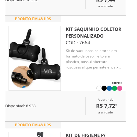
a unidade
PRONTO EM 48 HRS
KIT SAQUINHO COLETOR
PERSONALIZADO
COD.:
7664
Kit de saquinhos coletores em
formato de osso. Feito em
plástico, possui abertura
rosqueável que permite encaixar
o refil, além de espaço para a
retirada dos saquinhos.
cores
Acompanha mosquetão de
plástico e refil de saquinhos.
A partir de
R$ 7,72
*
Disponível:
8.938
a unidade
PRONTO EM 48 HRS
KIT DE HIGIENE P/