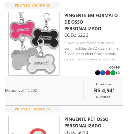
PRONTO EM 48 HRS
PINGENTE EM FORMATO
DE OSSO
PERSONALIZADO
COD.:
6226
Chaveiro em formato de osso,
com medidas de 32 x 22 x 2 mm.
É ideal para identificar animais
de estimação, oferecendo um
acessório prático e funcional
cores
para personalização e fácil
+2
reconhecimento.
A partir de
R$ 4,94
*
Disponível:
42.292
a unidade
PRONTO EM 48 HRS
PINGENTE PET OSSO
PERSONALIZADO
COD.:
6610