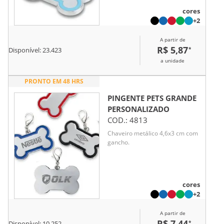
cores
+2
A partir de
R$ 5,87
*
Disponível:
23.423
a unidade
PRONTO EM 48 HRS
PINGENTE PETS GRANDE
PERSONALIZADO
COD.:
4813
Chaveiro metálico 4,6x3 cm com
gancho.
cores
+2
A partir de
R$ 7,44
*
Disponível:
10.252