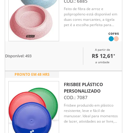
COD.:
6885
Feito de fibra de arroz e
polipropileno está disponível em
duas cores marcantes, a tigela
pet é a escolha perfeita para
quem quer facilitar a
cores
alimentação do seu amigo
animal com muito mais conforto
e praticidade. Seu formato
A partir de
circular garante maior
R$ 12,61
*
Disponível:
493
estabilidade, tornando as
refeições ainda mais tranquilas.
a unidade
Porque alimentar seu pet com
carinho e qualidade é essencial!
PRONTO EM 48 HRS
FRISBEE PLÁSTICO
PERSONALIZADO
COD.:
7087
Frisbee produzido em plástico
resistente, leve e fácil de
manusear. Ideal para momentos
de lazer, atividades ao ar livre,
brindes promocionais ou
eventos. Produto divertido,