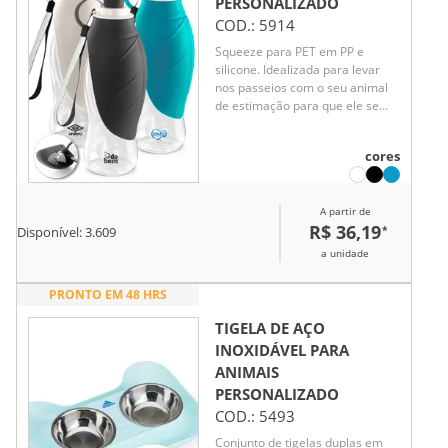
PERSONALIZADO
COD.:
5914
Squeeze para PET em PP e
silicone. Idealizada para levar
nos passeios com o seu animal
de estimação para que ele se
possa refrescar em qualquer
lugar. Capacidade de 580 mL.
cores
230 x 80 mm
A partir de
R$ 36,19
*
Disponível:
3.609
a unidade
PRONTO EM 48 HRS
TIGELA DE AÇO
INOXIDÁVEL PARA
ANIMAIS
PERSONALIZADO
COD.:
5493
Conjunto de tigelas duplas em