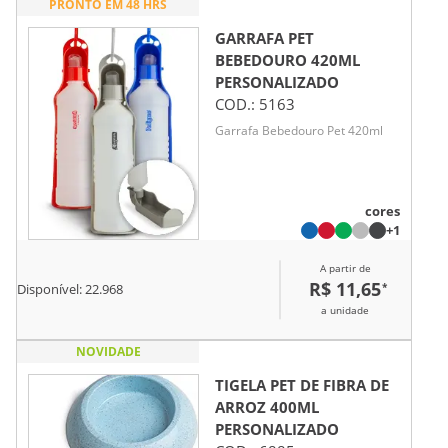
PRONTO EM 48 HRS
de energia e alegria!
GARRAFA PET
BEBEDOURO 420ML
PERSONALIZADO
COD.:
5163
Garrafa Bebedouro Pet 420ml
cores
+1
A partir de
R$ 11,65
*
Disponível:
22.968
a unidade
NOVIDADE
TIGELA PET DE FIBRA DE
ARROZ 400ML
PERSONALIZADO