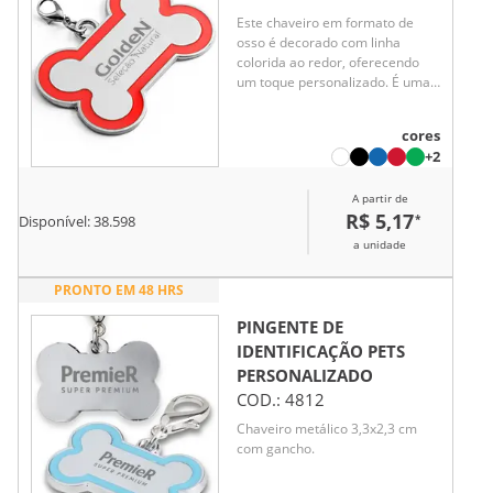
Este chaveiro em formato de
osso é decorado com linha
colorida ao redor, oferecendo
um toque personalizado. É uma
opção prática e charmosa para
identificar o seu animal de
cores
estimação, além de ser fácil de
+2
prender à coleira, garantindo
mais segurança e estilo para o
A partir de
dia a dia do seu pet.
R$ 5,17
*
Disponível:
38.598
a unidade
PRONTO EM 48 HRS
PINGENTE DE
IDENTIFICAÇÃO PETS
PERSONALIZADO
COD.:
4812
Chaveiro metálico 3,3x2,3 cm
com gancho.