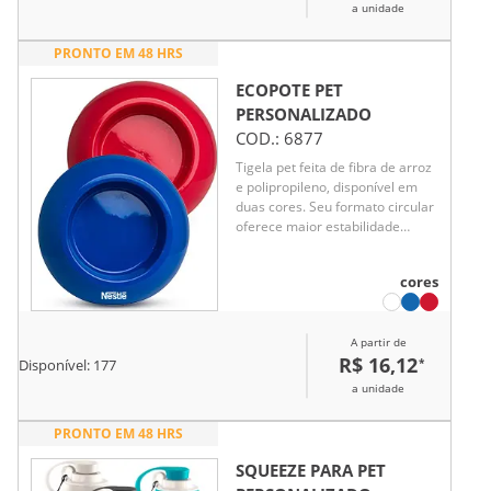
a unidade
PRONTO EM 48 HRS
ECOPOTE PET
PERSONALIZADO
COD.:
6877
Tigela pet feita de fibra de arroz
e polipropileno, disponível em
duas cores. Seu formato circular
oferece maior estabilidade
durante as refeições,
proporcionando mais conforto e
cores
praticidade na alimentação
diária dos pets.
A partir de
R$ 16,12
*
Disponível:
177
a unidade
PRONTO EM 48 HRS
SQUEEZE PARA PET