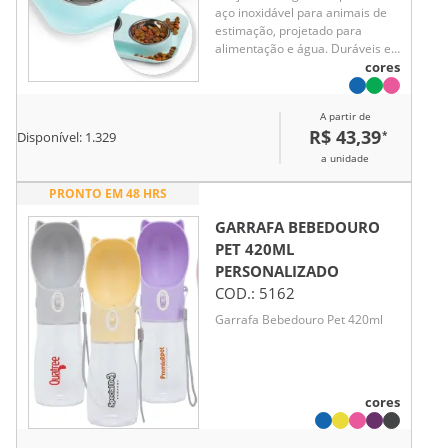
aço inoxidável para animais de
estimação, projetado para
alimentação e água. Duráveis e
fáceis de limpar, ideais para
cores
garantir conforto e higiene para
seus pets.
A partir de
R$ 43,39
*
Disponível:
1.329
a unidade
PRONTO EM 48 HRS
GARRAFA BEBEDOURO
PET 420ML
PERSONALIZADO
COD.:
5162
Garrafa Bebedouro Pet 420ml
cores