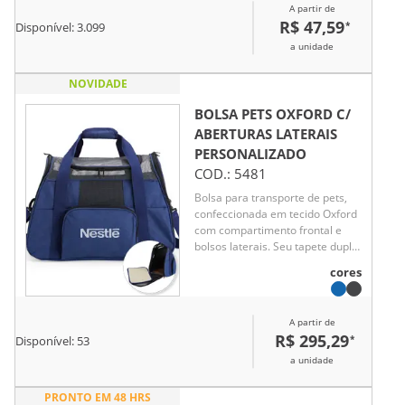
A partir de
R$ 47,59
*
Disponível:
3.099
a unidade
NOVIDADE
BOLSA PETS OXFORD C/
ABERTURAS LATERAIS
PERSONALIZADO
COD.:
5481
Bolsa para transporte de pets,
confeccionada em tecido Oxford
com compartimento frontal e
bolsos laterais. Seu tapete dupla
face, com uma camada
cores
aveludada, foi projetado para
proporcionar o máximo conforto
ao pet. Equipada com telas
A partir de
respiráveis em nylon, esta bolsa
R$ 295,29
*
Disponível:
53
apresenta aberturas completas
nas laterais e uma abertura
a unidade
superior, permitindo uma
experiência de transporte
PRONTO EM 48 HRS