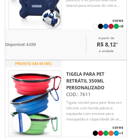
lateral para encaixe do rolo e
parte frontal vazada com dente
plástico, permitindo puxar e
cores
destacar os saquinhos.
+9
Acompanha mosquetão e rolo de
saquinhos.
A partir de
R$ 8,12
*
Disponível:
4.039
a unidade
PRONTO EM 48 HRS
TIGELA PARA PET
RETRÁTIL 350ML
PERSONALIZADO
COD.:
7611
Tigela retrátil para pets feita em
silicone com borda plástica
equipada com encaixe para
mosquetão e capacidade de até
350ml. Acompanha mosquetão
cores
metálico para facilitar o
+1
transporte.