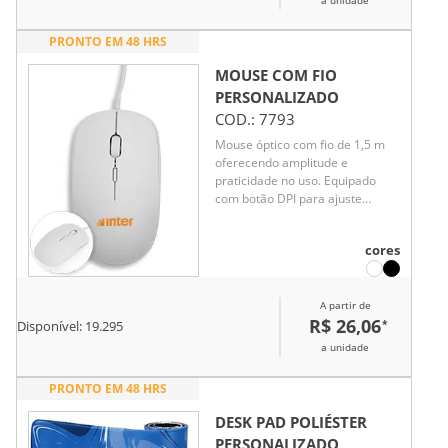
a unidade
PRONTO EM 48 HRS
MOUSE COM FIO
PERSONALIZADO
COD.:
7793
Mouse óptico com fio de 1,5 m
oferecendo amplitude e
praticidade no uso. Equipado
com botão DPI para ajuste
rápido de sensibilidade, adapta-
se a diferentes tarefas com
cores
precisão. Um brinde corporativo
moderno e funcional, ideal para
valorizar a experiência do
A partir de
usuário.
R$ 26,06
*
Disponível:
19.295
a unidade
PRONTO EM 48 HRS
DESK PAD POLIÉSTER
PERSONALIZADO