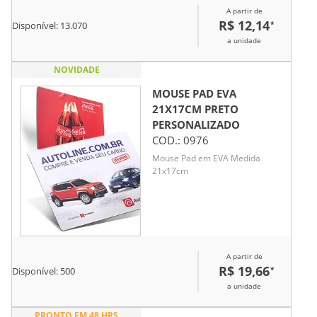
A partir de
ambiente de trabalho.
R$ 12,14
*
Disponível:
13.070
a unidade
NOVIDADE
MOUSE PAD EVA
21X17CM PRETO
PERSONALIZADO
COD.:
0976
Mouse Pad em EVA Medida
21x17cm
A partir de
R$ 19,66
*
Disponível:
500
a unidade
PRONTO EM 48 HRS