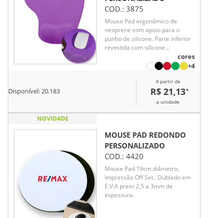
COD.:
3875
Mouse Pad ergonômico de
neoprene com apoio para o
punho de silicone. Parte inferior
revestida com silicone
antiderrapante.
cores
+4
A partir de
R$ 21,13
*
Disponível:
20.183
a unidade
NOVIDADE
MOUSE PAD REDONDO
PERSONALIZADO
COD.:
4420
Mouse Pad 19cm diâmetro,
Impressão Off Set , Dublado em
E.V.A preto 2,5 a 3mm de
espessura.