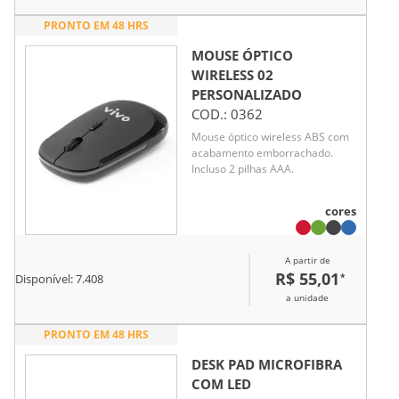
PRONTO EM 48 HRS
MOUSE ÓPTICO
WIRELESS 02
PERSONALIZADO
COD.:
0362
Mouse óptico wireless ABS com
acabamento emborrachado.
Incluso 2 pilhas AAA.
cores
A partir de
R$ 55,01
*
Disponível:
7.408
a unidade
PRONTO EM 48 HRS
DESK PAD MICROFIBRA
COM LED