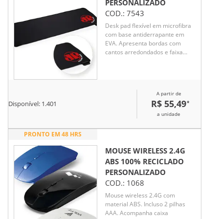
PERSONALIZADO
COD.:
7543
Desk pad flexível em microfibra
com base antiderrapante em
EVA. Apresenta bordas com
cantos arredondados e faixa
com iluminação LED colorida
ajustável, alimentada via cabo
USB. Acompanha cabo Micro-
USB.
A partir de
R$ 55,49
*
Disponível:
1.401
a unidade
PRONTO EM 48 HRS
MOUSE WIRELESS 2.4G
ABS 100% RECICLADO
PERSONALIZADO
COD.:
1068
Mouse wireless 2.4G com
material ABS. Incluso 2 pilhas
AAA. Acompanha caixa