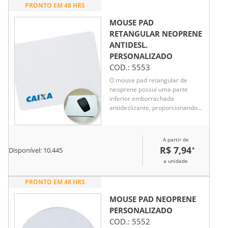
PRONTO EM 48 HRS
MOUSE PAD
RETANGULAR NEOPRENE
ANTIDESL.
PERSONALIZADO
COD.:
5553
O mouse pad retangular de
neoprene possui uma parte
inferior emborrachada
antideslizante, proporcionando
estabilidade durante o uso. Ideal
para garantir conforto e precisão
ao mover o mouse, é resistente
A partir de
e fácil de manter limpo.
R$ 7,94
*
Disponível:
10.445
a unidade
PRONTO EM 48 HRS
MOUSE PAD NEOPRENE
PERSONALIZADO
COD.:
5552