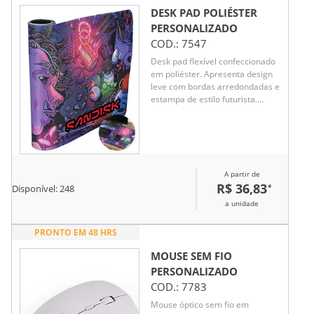
DESK PAD POLIÉSTER
PERSONALIZADO
COD.:
7547
Desk pad flexível confeccionado
em poliéster. Apresenta design
leve com bordas arredondadas e
estampa de estilo futurista.
Conta também com base
antiderrapante em EVA que
ajuda a proteger superfícies
contra danos e desgastes.
A partir de
R$ 36,83
*
Disponível:
248
a unidade
PRONTO EM 48 HRS
MOUSE SEM FIO
PERSONALIZADO
COD.:
7783
Mouse óptico sem fio em