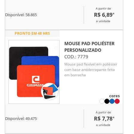
aderente para o uso diário.
A partir de
R$ 6,89
*
Disponível:
58.865
a unidade
PRONTO EM 48 HRS
MOUSE PAD POLIÉSTER
PERSONALIZADO
COD.:
7779
Mouse pad flexível em poliéster
com base antiderrapante feita
em borracha
cores
A partir de
R$ 7,78
*
Disponível:
49.475
a unidade