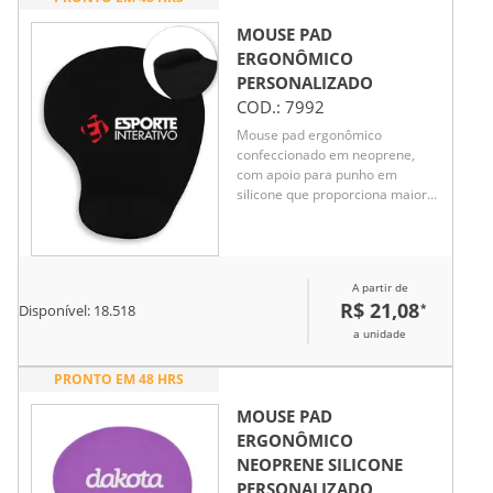
MOUSE PAD
ERGONÔMICO
PERSONALIZADO
COD.:
7992
Mouse pad ergonômico
confeccionado em neoprene,
com apoio para punho em
silicone que proporciona maior
conforto durante o uso contínuo.
Possui base revestida em
silicone antiderrapante,
garantindo estabilidade sobre a
A partir de
mesa. Ideal como brinde
R$ 21,08
*
Disponível:
18.518
corporativo funcional, valoriza a
rotina de trabalho com
a unidade
praticidade e bem-estar.
PRONTO EM 48 HRS
MOUSE PAD
ERGONÔMICO
NEOPRENE SILICONE
PERSONALIZADO