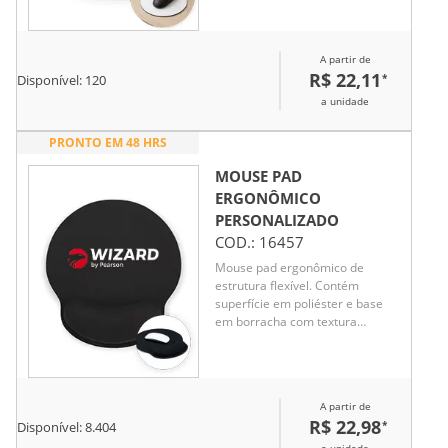
A partir de
R$ 22,11
*
Disponível:
120
a unidade
PRONTO EM 48 HRS
MOUSE PAD
ERGONÔMICO
PERSONALIZADO
COD.:
16457
Mouse pad ergonômico de
estrutura flexível. Contém
superfície em poliéster e base
em borracha com textura
antiderrapante, além de espuma
ergonômica para o punho.
A partir de
R$ 22,98
*
Disponível:
8.404