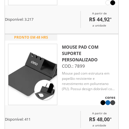
A partir de
R$ 44,92
*
Disponível:
3.217
a unidade
PRONTO EM 48 HRS
MOUSE PAD COM
SUPORTE
PERSONALIZADO
COD.:
7899
Mouse pad com estrutura em
papelão resistente e
revestimento em poliuretano
(PU). Possui design dobrável com
espaço para suporte de celular e
cores
porta-canetas.
A partir de
R$ 48,00
*
Disponível:
411
a unidade