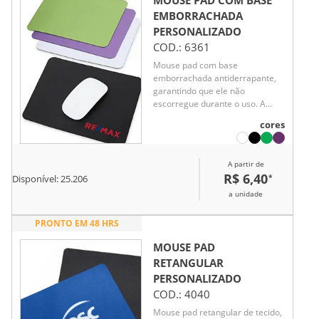
MOUSE PAD COM BASE
EMBORRACHADA
PERSONALIZADO
COD.:
6361
Mouse pad com base
emborrachada antiderrapante,
garantindo que ele não
escorregue durante o uso. A
parte de cima é de tecido macio,
cores
perfeito para deslizar o mouse
com precisão e conforto. Ideal
para quem quer personalizar
A partir de
com estampas incríveis e deixar
R$ 6,40
*
Disponível:
25.206
a mesa com a sua identidade!
a unidade
PRONTO EM 48 HRS
MOUSE PAD
RETANGULAR
PERSONALIZADO
COD.:
4040
Mouse pad retangular de tecido,