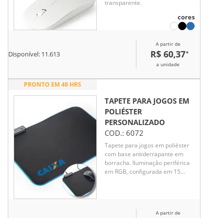
transparente.
cores
A partir de
R$ 60,37
*
Disponível:
11.613
a unidade
PRONTO EM 48 HRS
TAPETE PARA JOGOS EM
POLIÉSTER
PERSONALIZADO
COD.:
6072
Tapete para jogos em poliéster
com base antiderrapante em
borracha. Iluminação periférica
em RGB, configurada em 15
modos, proporciona uma melhor
experiência de jogo. A
configuração destas luzes pode
ser realizada manualmente
A partir de
permitindo que estabeleça o seu