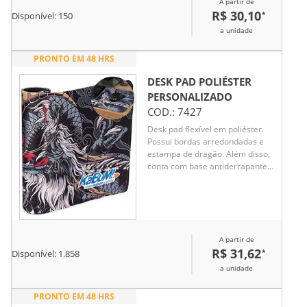
A partir de
R$ 30,10
*
Disponível:
150
a unidade
PRONTO EM 48 HRS
DESK PAD POLIÉSTER
PERSONALIZADO
COD.:
7427
Desk pad flexível em poliéster.
Possui bordas arredondadas e
estampa de dragão. Além disso,
conta com base antiderrapante
em EVA que ajuda a proteger
superfícies contra danos e
desgastes.
A partir de
R$ 31,62
*
Disponível:
1.858
a unidade
PRONTO EM 48 HRS