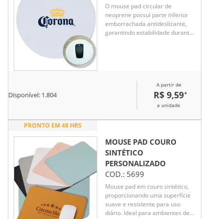
O mouse pad circular de
neoprene possui parte inferior
emborrachada antideslizante,
garantindo estabilidade durante
o uso. Ideal para proporcionar
conforto e precisão ao utilizar o
mouse, além de ser durável e
fácil de limpar.
A partir de
R$ 9,59
*
Disponível:
1.804
a unidade
PRONTO EM 48 HRS
MOUSE PAD COURO
SINTÉTICO
PERSONALIZADO
COD.:
5699
Mouse pad em couro sintético,
proporcionando uma superfície
suave e resistente para uso
diário. Ideal para ambientes de