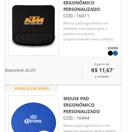
ERGONÔMICO
PERSONALIZADO
COD.:
16411
Mouse pad ergonômico em
poliéster com apoio para o
punho em espuma,
proporcionando mais conforto
durante o uso prolongado.
cores
Possui base em EVA que garante
estabilidade e melhor aderência
à superfície. Um brinde
A partir de
corporativo funcional e moderno,
R$ 11,67
*
Disponível:
20.251
ideal para escritórios e home
office, valorizando a marca no
a unidade
dia a dia.
PRONTO EM 48 HRS
MOUSE PAD
ERGONÔMICO
PERSONALIZADO
COD.:
16444
Mouse pad ergonômico com
apoio em espuma para o punho,