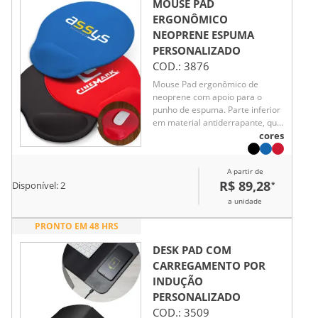
MOUSE PAD
ERGONÔMICO
NEOPRENE ESPUMA
PERSONALIZADO
COD.:
3876
Mouse Pad ergonômico de
neoprene com apoio para o
punho de espuma. Parte inferior
em material antiderrapante, que
ajuda a impedir o deslizamento
cores
do mouse pad.
A partir de
R$ 89,28
*
Disponível:
2
a unidade
PRONTO EM 48 HRS
DESK PAD COM
CARREGAMENTO POR
INDUÇÃO
PERSONALIZADO
COD.:
3509