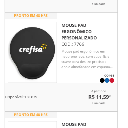
a unidade
PRONTO EM 48 HRS
MOUSE PAD
ERGONÔMICO
PERSONALIZADO
COD.:
7766
Mouse pad ergonômico em
neoprene leve, com superfície
suave para deslize preciso e
apoio almofadado em espuma
que oferece conforto ao punho
cores
durante longas horas de uso.
Funcional e elegante, é um
brinde corporativo que valoriza o
A partir de
bem-estar e a produtividade
R$ 11,59
*
Disponível:
138.679
diária.
a unidade
PRONTO EM 48 HRS
MOUSE PAD