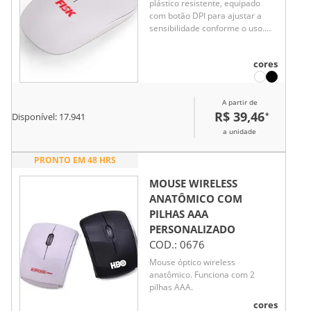
plástico resistente, equipado
com botão DPI para ajustar a
sensibilidade conforme o uso.
Funciona com uma pilha AA (não
inclusa) e acompanha adaptador
cores
USB para conexão rápida. Um
brinde corporativo moderno e
funcional, ideal para elevar a
A partir de
experiência tecnológica diária.
R$ 39,46
*
Disponível:
17.941
a unidade
PRONTO EM 48 HRS
MOUSE WIRELESS
ANATÔMICO COM
PILHAS AAA
PERSONALIZADO
COD.:
0676
Mouse óptico wireless
anatômico. Funciona com 2
pilhas AAA.
cores