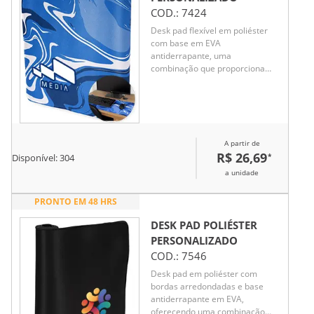
COD.:
7424
Desk pad flexível em poliéster
com base em EVA
antiderrapante, uma
combinação que proporciona
mais conforto durante o uso,
além da proteção de superfícies
planas.
A partir de
R$ 26,69
*
Disponível:
304
a unidade
PRONTO EM 48 HRS
DESK PAD POLIÉSTER
PERSONALIZADO
COD.:
7546
Desk pad em poliéster com
bordas arredondadas e base
antiderrapante em EVA,
oferecendo uma combinação