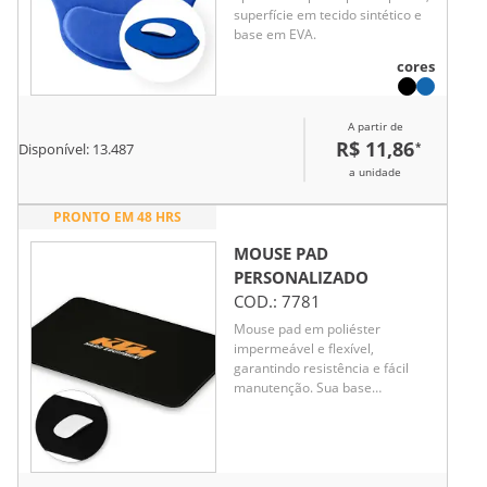
superfície em tecido sintético e
base em EVA.
cores
A partir de
R$ 11,86
*
Disponível:
13.487
a unidade
PRONTO EM 48 HRS
MOUSE PAD
PERSONALIZADO
COD.:
7781
Mouse pad em poliéster
impermeável e flexível,
garantindo resistência e fácil
manutenção. Sua base
antiderrapante em borracha
assegura firmeza e conforto no
uso diário. Um brinde
corporativo versátil e durável,
ideal para destacar a marca no