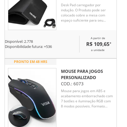
Desk Pad carregador por
indução. O Produto pode ser
colocado sobre a mesa com
espaço suficiente para seu
mouse e teclado, ainda
oferecendo uma estação de
carregamento wireless em sua
A partir de
parte lateral. O produto
Disponível:
2.778
R$ 109,65
*
acompanha cabo USB e manual
Disponibilidade futura: +
536
a unidade
de instruções.
PRONTO EM 48 HRS
MOUSE PARA JOGOS
PERSONALIZADO
COD.:
6073
Mouse para jogos em ABS e
acabamento emborrachado com
7 botões e iluminação RGB com
8 modos possíveis. Formato
ergonômico desenhado para
conforto e desempenho de uso
prolongado. Configuração de
alta precisão até 7200 DPI. Fio