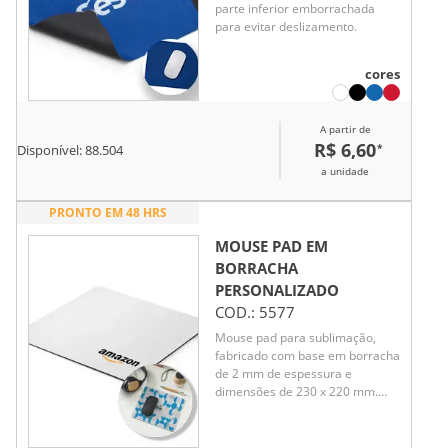
parte inferior emborrachada
para evitar deslizamento.
cores
A partir de
R$ 6,60
*
Disponível:
88.504
a unidade
PRONTO EM 48 HRS
MOUSE PAD EM
BORRACHA
PERSONALIZADO
COD.:
5577
Mouse pad para sublimação,
fabricado com base em borracha
de 2 mm de espessura e
dimensões de 230 x 220 mm.
Ideal para personalização com
imagens e designs variados,
proporciona superfície estável e