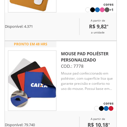
trabalho e escritórios, combina
cores
durabilidade com um
+1
acabamento elegante. Seu
material permite movimentos
A partir de
precisos do mouse e fácil
R$ 9,82
*
Disponível:
4.371
limpeza, garantindo conforto e
eficiência.
a unidade
PRONTO EM 48 HRS
MOUSE PAD POLIÉSTER
PERSONALIZADO
COD.:
7778
Mouse pad confeccionado em
poliéster, com superfície lisa que
garante precisão e conforto no
uso do mouse. Possui base em
borracha antiderrapante, que
evita deslizamentos durante o
cores
uso.
A partir de
R$ 10,18
*
Disponível:
79.740