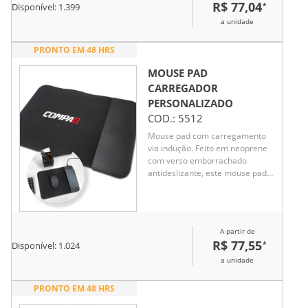
R$ 77,04
*
Disponível:
1.399
padrão favorito. Cabo resistente
de 1.5 m desenvolvido para um
a unidade
uso prolongado. Fornecido em
caixa presente. 250 x 350 x 4
PRONTO EM 48 HRS
mm | Caixa: 60 x 365 x 60 mm
MOUSE PAD
CARREGADOR
PERSONALIZADO
COD.:
5512
Mouse pad com carregamento
via indução. Feito em neoprene
com verso emborrachado
antideslizante, este mouse pad
oferece estabilidade e mais
praticidade no dia a dia, graças à
sua base plástica com
carregamento por indução.
A partir de
Acompanha cabo USB V8.
R$ 77,55
*
Disponível:
1.024
a unidade
PRONTO EM 48 HRS