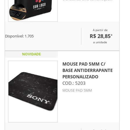
que confere mais conforto e
precisão durante o uso, além de
proteger superfícies planas
contra danos e desgastes.
A partir de
R$ 28,85
*
Disponível:
1.705
a unidade
NOVIDADE
MOUSE PAD 5MM C/
BASE ANTIDERRAPANTE
PERSONALIZADO
COD.:
5203
MOUSE PAD 5MM