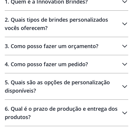
1
.
Quem é a Innovation Brindes?
Innovation Brindes
2
.
Quais tipos de brindes personalizados
Brindes
personalizados
vocês oferecem?
3
.
Como posso fazer um orçamento?
personalizados
4
.
Como posso fazer um pedido?
brinde
5
.
Quais são as opções de personalização
personalização
disponíveis?
amostra virtual
personalização
6
.
Qual é o prazo de produção e entrega dos
produtos?