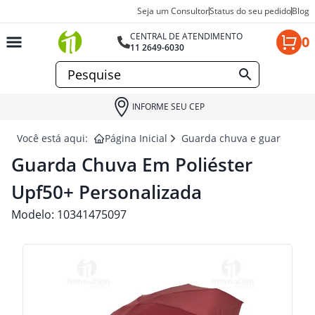
Seja um Consultor
Status do seu pedido
Blog
CENTRAL DE ATENDIMENTO
0
11 2649-6030
INFORME SEU CEP
Você está aqui:
Página Inicial
Guarda chuva e guarda sol 
Guarda Chuva Em Poliéster
Upf50+ Personalizada
Modelo:
10341475097