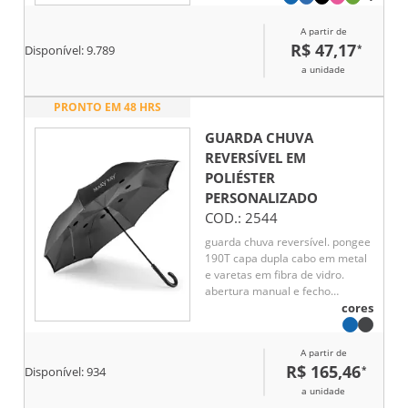
A partir de
R$ 47,17
*
Disponível:
9.789
a unidade
PRONTO EM 48 HRS
GUARDA CHUVA
REVERSÍVEL EM
POLIÉSTER
PERSONALIZADO
COD.:
2544
guarda chuva reversível. pongee
190T capa dupla cabo em metal
e varetas em fibra de vidro.
abertura manual e fecho
automático. estrutura
cores
patenteada
A partir de
R$ 165,46
*
Disponível:
934
a unidade