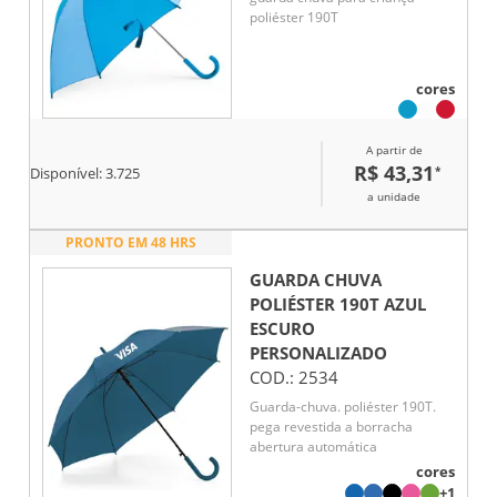
poliéster 190T
cores
A partir de
R$ 43,31
*
Disponível:
3.725
a unidade
PRONTO EM 48 HRS
GUARDA CHUVA
POLIÉSTER 190T AZUL
ESCURO
PERSONALIZADO
COD.:
2534
Guarda-chuva. poliéster 190T.
pega revestida a borracha
abertura automática
cores
+1