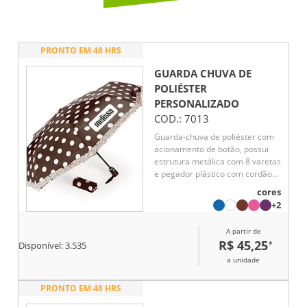
PRONTO EM 48 HRS
GUARDA CHUVA DE
POLIÉSTER
PERSONALIZADO
COD.:
7013
Guarda-chuva de poliéster com
acionamento de botão, possui
estrutura metálica com 8 varetas
e pegador plástico com cordão
de nylon. Acompanha capa
cores
protetora.
+2
A partir de
R$ 45,25
*
Disponível:
3.535
a unidade
PRONTO EM 48 HRS