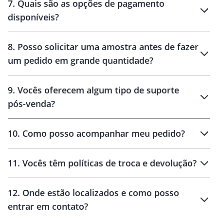
7
.
Quais são as opções de pagamento
disponíveis?
10 dias
brinde
48 horas
8
.
Posso solicitar uma amostra antes de fazer
um pedido em grande quantidade?
amostras
9
.
Vocês oferecem algum tipo de suporte
pós-venda?
amostras
10
.
Como posso acompanhar meu pedido?
11
.
Vocês têm políticas de troca e devolução?
12
.
Onde estão localizados e como posso
entrar em contato?
30 dias
90 dias