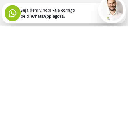
Seja bem vindo! Fala comigo
pelo,
WhatsApp agora.
Seja bem vindo! Fala comigo
pelo,
WhatsApp agora.
BRINDES PERSONALIZADOS
SEGMENTOS
Acessórios De
Guarda Chuva E
Academia para brindes
Celular E Tablet
Guarda Sol
para
Advocacia para brindes
para brindes
brindes
Automotivo para brindes
Acessórios
Kit Churrasco
Técnologicos
para brindes
Churrascaria para brindes
para brindes
Kit Executivo
Corporativo para brindes
Agendas E
para brindes
Calendários
Dia da Mulher para brindes
Kit Queijo E Kit
para brindes
Pizza
para
Dia das Criancas para brindes