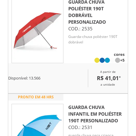
GUARDA CHUVA
POLIÉSTER 190T
DOBRÁVEL
PERSONALIZADO
COD.:
2535
Guarda-chuva poliéster 190T
dobrável
cores
+5
A partir de
R$ 41,01
*
Disponível:
13.566
a unidade
PRONTO EM 48 HRS
GUARDA CHUVA
INFANTIL EM POLIÉSTER
190T
PERSONALIZADO
COD.:
2531
guarda chuva para criança