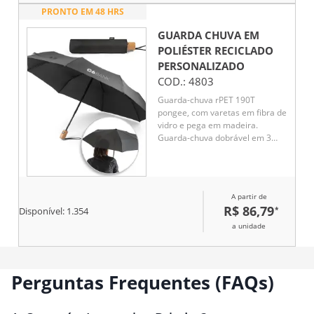
PRONTO EM 48 HRS
GUARDA CHUVA EM
POLIÉSTER RECICLADO
PERSONALIZADO
COD.:
4803
Guarda-chuva rPET 190T
pongee, com varetas em fibra de
vidro e pega em madeira.
Guarda-chuva dobrável em 3
etapas, com abertura e fecho
automático e à prova de vento.
Fornecido em bolsa. Guarda-
Chuva: ø990 x 285 mm
A partir de
R$ 86,79
*
Disponível:
1.354
a unidade
Perguntas Frequentes (FAQs)