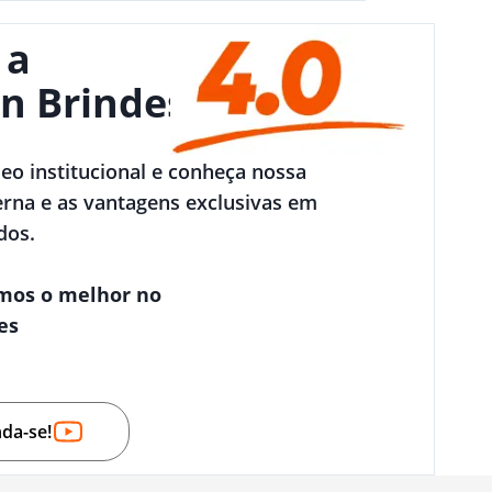
 a
n Brindes
deo institucional e conheça nossa
rna e as vantagens exclusivas em
dos.
mos o melhor no
es
nda-se!