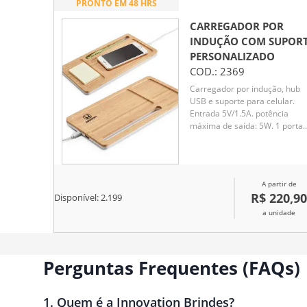
PRONTO EM 48 HRS
CARREGADOR POR
INDUÇÃO COM SUPOR
PERSONALIZADO
COD.:
2369
Carregador por indução, hub
USB e suporte para celular.
Entrada 5V/1.5A. potência
máxima de saída: 5W. 1 porta
USB e 1 porta USB tipo C. incl
cabo USB/tipo C para
carregamento. compatível co
smartphones com tecnologia 
A partir de
carregamento sem fios
R$ 220,90
Disponível:
2.199
a unidade
Perguntas Frequentes (FAQs)
1
.
Quem é a Innovation Brindes?