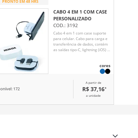
PRONTO EM 48 HRS
CABO 4 EM 1 COM CASE
PERSONALIZADO
COD.:
3192
Cabo 4 em 1 com case suporte
para celular. Cabo para carga e
transferência de dados, contém
as saídas tipo-C, lightning (iOS) e
V8 (android) e entradas USB-A e
USB-C.
cores
A partir de
R$ 37,16
*
onível:
172
a unidade