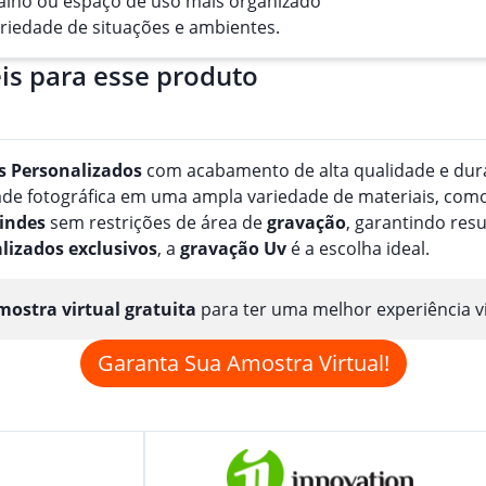
balho ou espaço de uso mais organizado
ariedade de situações e ambientes.
is para esse produto
s
Personalizado
s
com acabamento de alta qualidade e durab
e fotográfica em uma ampla variedade de materiais, como pa
indes
sem restrições de área de
gravação
, garantindo res
lizado
s
exclusivos
, a
gravação
Uv
é a escolha ideal.
ostra virtual gratuita
para ter uma melhor experiência v
Garanta Sua Amostra Virtual!