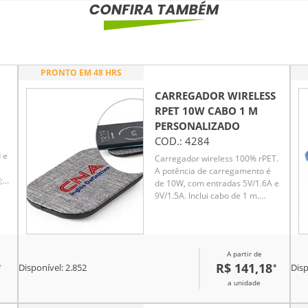
PRONTO EM 48 HRS
CARREGADOR WIRELESS
RPET 10W CABO 1 M
PERSONALIZADO
COD.:
4284
 e
Carregador wireless 100% rPET.
A potência de carregamento é
;
de 10W, com entradas 5V/1.6A e
s
9V/1.5A. Inclui cabo de 1 m.
 e
Fornecido em caixa presente de
papel craft
A partir de
R$ 141,18
*
*
rão
Disponível:
2.852
Disp
a unidade