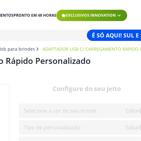
MENTOS
PRONTO EM 48 HORAS
EXCLUSIVOS INNOVATION
É SÓ AQUI! SUL E
Usb para brindes
ADAPTADOR USB C/ CARREGAMENTO RÁPIDO 
o Rápido Personalizado
Configure do seu jeito
Selecione a cor do seu brinde
Editar
Tipo de personalização
Editar