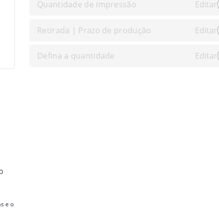
Quantidade de impressão
Editar
Retirada | Prazo de produção
Editar
Defina a quantidade
Editar
o
s e o