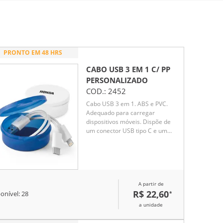
PRONTO EM 48 HRS
CABO USB 3 EM 1 C/ PP
PERSONALIZADO
COD.:
2452
Cabo USB 3 em 1. ABS e PVC.
Adequado para carregar
dispositivos móveis. Dispõe de
um conector USB tipo C e um
conector 2 em 1, compatível com
entradas micro USB e sistema
operativo iOS. Fornecido em
caixa de PP
A partir de
R$ 22,60
*
onível:
28
a unidade