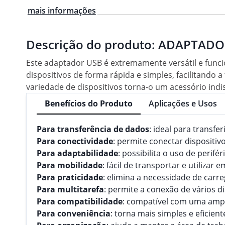
mais informações
Descrição do produto:
ADAPTADOR 
Este adaptador USB é extremamente versátil e funcio
dispositivos de forma rápida e simples, facilitando
variedade de dispositivos torna-o um acessório indis
Benefícios do Produto
Aplicações e Usos
Para transferência de dados
: ideal para transfe
Para conectividade
: permite conectar dispositi
Para adaptabilidade
: possibilita o uso de peri
Para mobilidade
: fácil de transportar e utilizar
Para praticidade
: elimina a necessidade de carre
Para multitarefa
: permite a conexão de vários 
Para compatibilidade
: compatível com uma ampl
Para conveniência
: torna mais simples e eficien