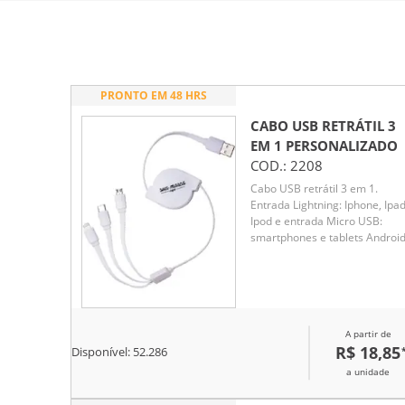
PRONTO EM 48 HRS
CABO USB RETRÁTIL 3
EM 1
PERSONALIZADO
COD.:
2208
Cabo USB retrátil 3 em 1.
Entrada Lightning: Iphone, Ipad
Ipod e entrada Micro USB:
smartphones e tablets Android
Entrada Micro USB-C: modelo
mais recentes de smartphones
tablets Android. Possui
rolamento com trava
automática, os dois lados de
A partir de
cabo devem ser puxados
R$ 18,85
simultaneamente e ao soltar i
Disponível:
52.286
travar. Cabo 106,5 cm.
a unidade