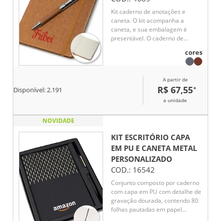
Kit caderno de anotações e
caneta. O kit acompanha a
caneta, e sua embalagem é
presentável. O caderno de
anotações é feito de material
cores
reciclável que imita a
representação do couro, em
capa dura com miolo 80 folhas
A partir de
pautadas na cor bege
R$ 67,55
*
Disponível:
2.191
a unidade
NOVIDADE
KIT ESCRITÓRIO CAPA
EM PU E CANETA METAL
PERSONALIZADO
COD.:
16542
Conjunto composto por caderno
com capa em PU com detalhe de
gravação dourada, contendo 80
folhas pautadas em papel
70g/m², possui caneta modelo