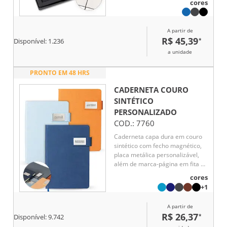
cores
twist em alumínio reciclado na
cor do caderno, com
acabamento em detalhe rosê.
A partir de
R$ 45,39
*
Disponível:
1.236
a unidade
PRONTO EM 48 HRS
CADERNETA COURO
SINTÉTICO
PERSONALIZADO
COD.:
7760
Caderneta capa dura em couro
sintético com fecho magnético,
placa metálica personalizável,
além de marca-página em fita de
cetim e aproximadamente 96
cores
folhas brancas pautadas.
+1
A partir de
R$ 26,37
*
Disponível:
9.742