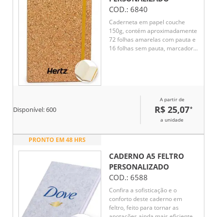
COD.:
6840
Caderneta em papel couche
150g, contém aproximadamente
72 folhas amarelas com pauta e
16 folhas sem pauta, marcador
de página em cetim, elástico
para lacre e compartimento em
papel para documentos ou
anotações.
A partir de
R$ 25,07
*
Disponível:
600
a unidade
PRONTO EM 48 HRS
CADERNO A5 FELTRO
PERSONALIZADO
COD.:
6588
Confira a sofisticação e o
conforto deste caderno em
feltro, feito para tornar as
anotações ainda mais eficientes