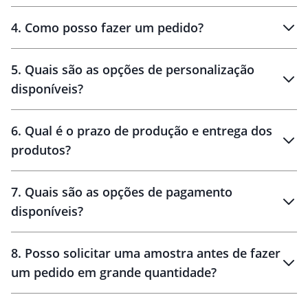
personalizados
4
.
Como posso fazer um pedido?
brinde
5
.
Quais são as opções de personalização
personalização
disponíveis?
amostra virtual
personalização
6
.
Qual é o prazo de produção e entrega dos
produtos?
7
.
Quais são as opções de pagamento
disponíveis?
10 dias
brinde
48 horas
8
.
Posso solicitar uma amostra antes de fazer
um pedido em grande quantidade?
amostras