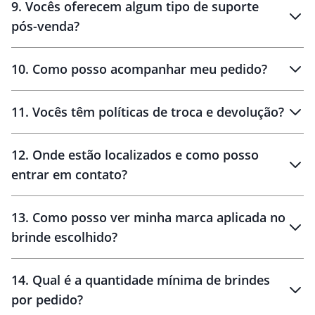
9
.
Vocês oferecem algum tipo de suporte
pós-venda?
amostras
10
.
Como posso acompanhar meu pedido?
11
.
Vocês têm políticas de troca e devolução?
12
.
Onde estão localizados e como posso
entrar em contato?
30 dias
90 dias
localizados
13
.
Como posso ver minha marca aplicada no
brinde escolhido?
14
.
Qual é a quantidade mínima de brindes
por pedido?
brinde
Personalizado