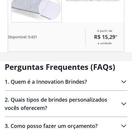
assim que as ideias surgem.
Com 96 folhas pautadas e uma
fita de cetim para marcar
páginas favoritas, ele é ideal
para organizar ideias,
A partir de
compromissos e inspirações.
R$ 15,29
*
Disponível:
9.431
a unidade
Perguntas Frequentes (FAQs)
1
.
Quem é a Innovation Brindes?
Innovation Brindes
2
.
Quais tipos de brindes personalizados
Brindes
personalizados
vocês oferecem?
3
.
Como posso fazer um orçamento?