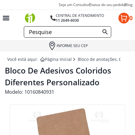
Seja um Consultor
Status do seu pedido
Blog
CENTRAL DE ATENDIMENTO
0
11 2649-6030
INFORME SEU CEP
Você está aqui:
Página Inicial
Bloco de anotações, Cadern
Bloco De Adesivos Coloridos
Diferentes Personalizado
Modelo:
10160840931