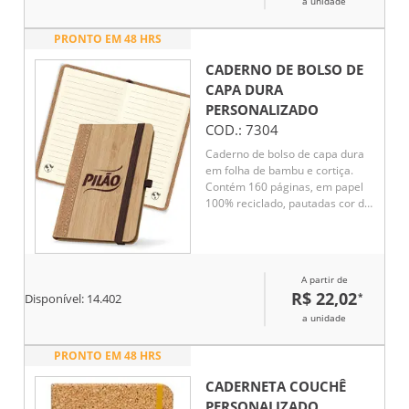
a unidade
PRONTO EM 48 HRS
CADERNO DE BOLSO DE
CAPA DURA
PERSONALIZADO
COD.:
7304
Caderno de bolso de capa dura
em folha de bambu e cortiça.
Contém 160 páginas, em papel
100% reciclado, pautadas cor de
marfim, fita separadora, suporte
para esferográfica (não inclusa)
e elástico para fecho do caderno.
A partir de
R$ 22,02
*
Disponível:
14.402
a unidade
PRONTO EM 48 HRS
CADERNETA COUCHÊ
PERSONALIZADO