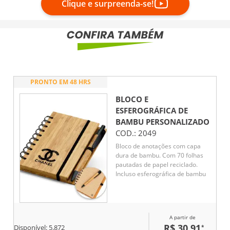
Clique e surpreenda-se!
PRONTO EM 48 HRS
BLOCO E
ESFEROGRÁFICA DE
BAMBU
PERSONALIZADO
COD.:
2049
Bloco de anotações com capa
dura de bambu. Com 70 folhas
pautadas de papel reciclado.
Incluso esferográfica de bambu
A partir de
R$ 30,91
*
Disponível:
5.872