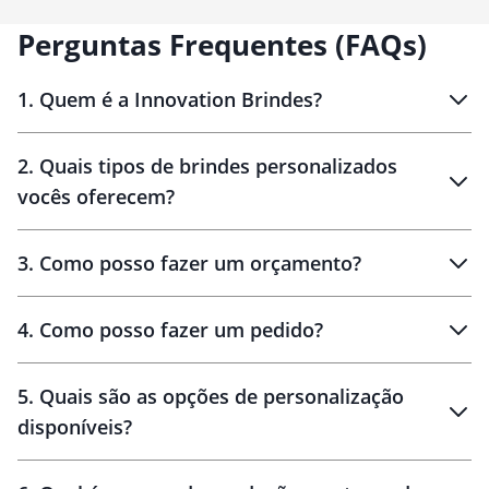
Perguntas Frequentes (FAQs)
1
.
Quem é a Innovation Brindes?
Innovation Brindes
2
.
Quais tipos de brindes personalizados
Brindes
personalizados
vocês oferecem?
3
.
Como posso fazer um orçamento?
personalizados
4
.
Como posso fazer um pedido?
brinde
5
.
Quais são as opções de personalização
personalização
disponíveis?
amostra virtual
personalização