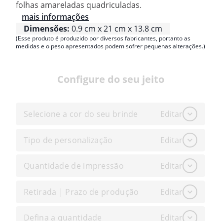
folhas amareladas quadriculadas.
mais informações
Dimensões:
0.9 cm x 21 cm x 13.8 cm
(Esse produto é produzido por diversos fabricantes, portanto as
medidas e o peso apresentados podem sofrer pequenas alterações.)
Configure do seu jeito
Selecione a cor do seu brinde
Editar
Tipo de personalização
Editar
Quantidade de impressão
Editar
Retirada | Prazo de produção
Editar
Defina a quantidade
Editar