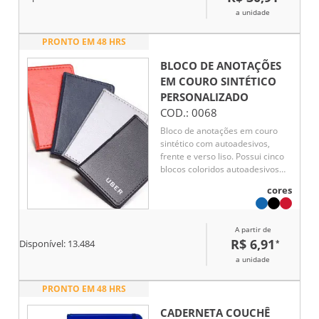
a unidade
PRONTO EM 48 HRS
BLOCO DE ANOTAÇÕES
EM COURO SINTÉTICO
PERSONALIZADO
COD.:
0068
Bloco de anotações em couro
sintético com autoadesivos,
frente e verso liso. Possui cinco
blocos coloridos autoadesivos
com aproximadamente 25 folhas
cores
e bloco amarelo com
aproximadamente 30 folhas.
A partir de
R$ 6,91
*
Disponível:
13.484
a unidade
PRONTO EM 48 HRS
CADERNETA COUCHÊ