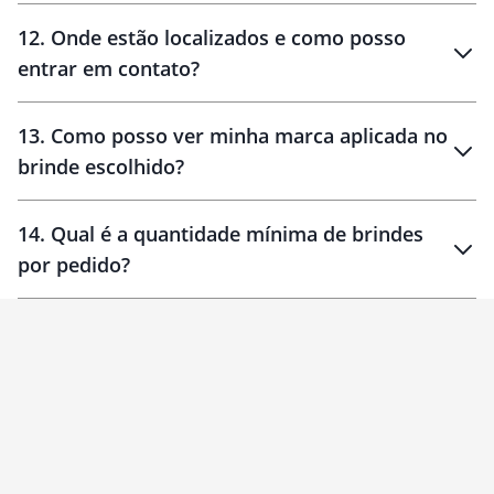
12
.
Onde estão localizados e como posso
entrar em contato?
30 dias
90 dias
localizados
13
.
Como posso ver minha marca aplicada no
brinde escolhido?
14
.
Qual é a quantidade mínima de brindes
por pedido?
brinde
Personalizado
1 unidade