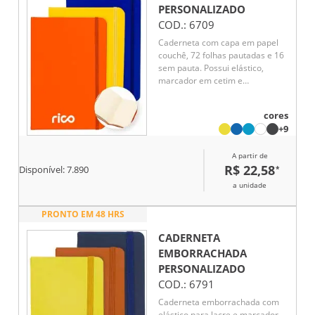
PERSONALIZADO
COD.:
6709
Caderneta com capa em papel
couchê, 72 folhas pautadas e 16
sem pauta. Possui elástico,
marcador em cetim e
compartimento interno para
documentos ou anotações.
cores
Prática e funcional.
+9
A partir de
R$ 22,58
*
Disponível:
7.890
a unidade
PRONTO EM 48 HRS
CADERNETA
EMBORRACHADA
PERSONALIZADO
COD.:
6791
Caderneta emborrachada com
elástico para lacre e marcador