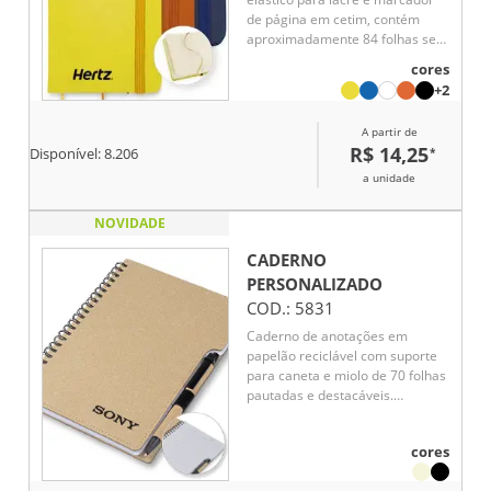
de página em cetim, contém
aproximadamente 84 folhas sem
pauta na cor marfim.
cores
+2
A partir de
R$ 14,25
*
Disponível:
8.206
a unidade
NOVIDADE
CADERNO
PERSONALIZADO
COD.:
5831
Caderno de anotações em
papelão reciclável com suporte
para caneta e miolo de 70 folhas
pautadas e destacáveis.
Acompanha caneta com corpo
em papel reciclável com detalhe
cores
em plástico.