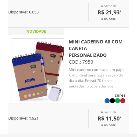
A partir de
R$ 21,93
*
Disponível:
6.653
a unidade
NOVIDADE
MINI CADERNO A6 COM
CANETA
PERSONALIZADO
COD.:
7950
Mini caderno com capa em papel
kraft, ideal para organização do
dia a dia. Possui 70 folhas
pautadas, blocos adesivos
coloridos (sticky notes) e disco
cores
rotativo na capa com os dias da
semana. Acompanha caneta em
papelão reciclado com detalhes
A partir de
em plástico e escrita azul. Um
R$ 11,50
*
Disponível:
1.921
brinde corporativo criativo,
funcional e sustentável.
a unidade