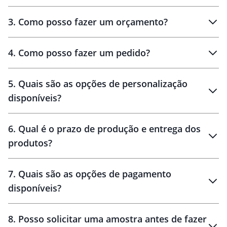
3
.
Como posso fazer um orçamento?
personalizados
4
.
Como posso fazer um pedido?
brinde
5
.
Quais são as opções de personalização
personalização
disponíveis?
amostra virtual
personalização
6
.
Qual é o prazo de produção e entrega dos
produtos?
7
.
Quais são as opções de pagamento
disponíveis?
10 dias
brinde
48 horas
8
.
Posso solicitar uma amostra antes de fazer