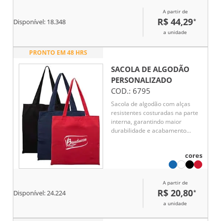
sem comprometer a resistência.
A partir de
R$ 44,29
*
Disponível:
18.348
a unidade
PRONTO EM 48 HRS
SACOLA DE ALGODÃO
PERSONALIZADO
COD.:
6795
Sacola de algodão com alças
resistentes costuradas na parte
interna, garantindo maior
durabilidade e acabamento
discreto. Ideal para uso diário,
compras ou ações promocionais,
cores
é uma alternativa ecológica e
reutilizável ao uso de sacolas
plásticas.
A partir de
R$ 20,80
*
Disponível:
24.224
a unidade