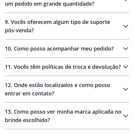
um pedido em grande quantidade?
amostras
9
.
Vocês oferecem algum tipo de suporte
pós-venda?
amostras
10
.
Como posso acompanhar meu pedido?
11
.
Vocês têm políticas de troca e devolução?
12
.
Onde estão localizados e como posso
entrar em contato?
30 dias
90 dias
localizados
13
.
Como posso ver minha marca aplicada no
brinde escolhido?