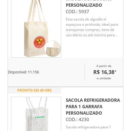
PERSONALIZADO
COD.:
5937
Esta sacola de algodão é
espaçosa e profunda, ideal para
transportar compras, itens de
uso diário ou até mesmo para
passeios. Com material
resistente, oferece durabilidade
e conforto. Seu design prático
permite que você organize
facilmente os objetos, enquanto
A partir de
a alça proporciona um
R$ 16,38
*
transporte confortável. Uma
Disponível:
11.156
escolha versátil para quem
a unidade
busca funcionalidade no dia a
dia.
PRONTO EM 48 HRS
SACOLA REFRIGERADORA
PARA 1 GARRAFA
PERSONALIZADO
COD.:
4230
Sacola refrigeradora para 1