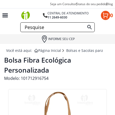
Seja um Consultor
Status do seu pedido
Blog
CENTRAL DE ATENDIMENTO
0
11 2649-6030
INFORME SEU CEP
Você está aqui:
Página Inicial
Bolsas e Sacolas para brind
Bolsa Fibra Ecológica
Personalizada
Modelo:
101712916754