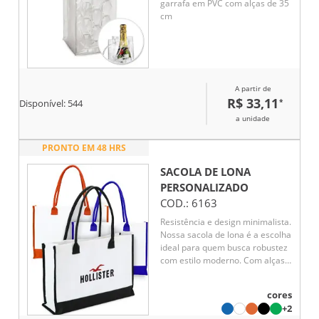
garrafa em PVC com alças de 35
cm
A partir de
R$ 33,11
*
Disponível:
544
a unidade
PRONTO EM 48 HRS
SACOLA DE LONA
PERSONALIZADO
COD.:
6163
Resistência e design minimalista.
Nossa sacola de lona é a escolha
ideal para quem busca robustez
com estilo moderno. Com alças
reforçadas e estrutura de
474g/m², essa sacola oferece
cores
ampla profundidade, perfeita
+2
para transportar diversos itens