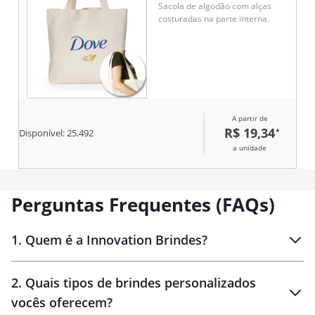
Sacola de algodão com alças
costuradas na parte interna.
A partir de
R$ 19,34
*
Disponível:
25.492
a unidade
Perguntas Frequentes (FAQs)
1
.
Quem é a Innovation Brindes?
Innovation Brindes
2
.
Quais tipos de brindes personalizados
Brindes
personalizados
vocês oferecem?