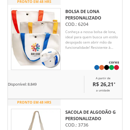
PRONTO EM 48 HRS
BOLSA DE LONA
PERSONALIZADO
COD.:
6204
Conheça a nossa bolsa de lona,
ideal para quem busca um estilo
despojado sem abrir mão da
funcionalidade! Resistente à
água, garante ainda mais
proteção para os pertences em
cores
qualquer condição. Seu interior
possui um tecido que mantém os
objetos organizados e seguros,
A partir de
perfeita para o dia a dia ou para
R$ 26,21
*
aventuras de fim de semana.
Disponível:
8.849
Leve e durável, a Bolsa de Lona é
a unidade
a combinação perfeita de
praticidade e charme.
PRONTO EM 48 HRS
SACOLA DE ALGODÃO G
PERSONALIZADO
COD.:
3736