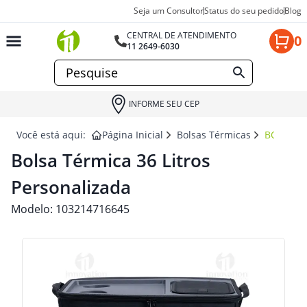
Seja um Consultor
Status do seu pedido
Blog
CENTRAL DE ATENDIMENTO
0
11 2649-6030
INFORME SEU CEP
Você está aqui:
Página Inicial
Bolsas Térmicas
BOLSA T
Bolsa Térmica 36 Litros
Personalizada
Modelo:
103214716645