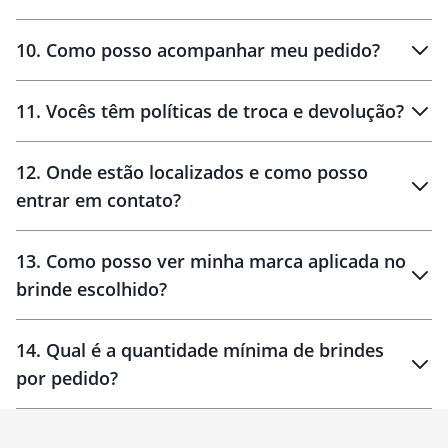
amostras
10
.
Como posso acompanhar meu pedido?
11
.
Vocês têm políticas de troca e devolução?
12
.
Onde estão localizados e como posso
entrar em contato?
30 dias
90 dias
localizados
13
.
Como posso ver minha marca aplicada no
brinde escolhido?
14
.
Qual é a quantidade mínima de brindes
por pedido?
brinde
Personalizado
1 unidade