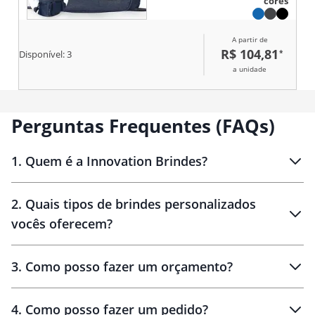
cores
bebidas por mais tempo. Sua
tampa apresenta revestimento
térmico em folha de alumínio.
A partir de
Além disso, possui
R$ 104,81
*
compartimento frontal externo e
Disponível:
3
mais dois bolsos laterais em tela
a unidade
de nylon com elástico. Apresenta
alças de mão com suporte de
juntura e alça transversal
removível.
Perguntas Frequentes (FAQs)
1
.
Quem é a Innovation Brindes?
Innovation Brindes
2
.
Quais tipos de brindes personalizados
Brindes
personalizados
vocês oferecem?
3
.
Como posso fazer um orçamento?
personalizados
4
.
Como posso fazer um pedido?