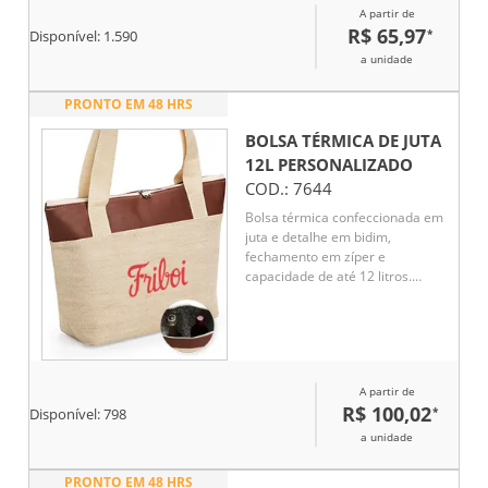
A partir de
R$ 65,97
*
Disponível:
1.590
a unidade
PRONTO EM 48 HRS
BOLSA TÉRMICA DE JUTA
12L
PERSONALIZADO
COD.:
7644
Bolsa térmica confeccionada em
juta e detalhe em bidim,
fechamento em zíper e
capacidade de até 12 litros.
Possui revestimento térmico em
folha de alumínio e um par de
alças fixas.
A partir de
R$ 100,02
*
Disponível:
798
a unidade
PRONTO EM 48 HRS