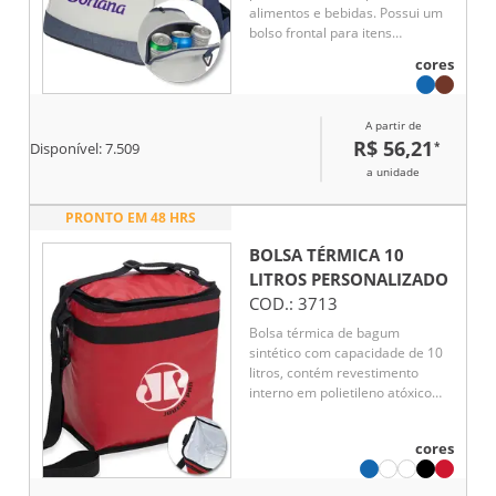
alimentos e bebidas. Possui um
bolso frontal para itens
pequenos e uma argola para
cores
chaves, oferecendo praticidade.
Com dois acessos ao
compartimento interno, facilita o
A partir de
acesso ao que você precisa. A
R$ 56,21
*
Disponível:
7.509
alça ajustável garante conforto
no transporte, enquanto a parte
a unidade
interna soldada assegura
resistência e facilidade de
PRONTO EM 48 HRS
limpeza. Ideal para piqueniques
e passeios.
BOLSA TÉRMICA 10
LITROS
PERSONALIZADO
COD.:
3713
Bolsa térmica de bagum
sintético com capacidade de 10
litros, contém revestimento
interno em polietileno atóxico
soldado (não vaza), bolso
sintético externo de matelassê e
cores
alça tiracolo ajustável de
polipropileno.