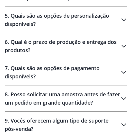
brinde
5
.
Quais são as opções de personalização
personalização
disponíveis?
amostra virtual
personalização
6
.
Qual é o prazo de produção e entrega dos
produtos?
7
.
Quais são as opções de pagamento
disponíveis?
10 dias
brinde
48 horas
8
.
Posso solicitar uma amostra antes de fazer
um pedido em grande quantidade?
amostras
9
.
Vocês oferecem algum tipo de suporte
pós-venda?