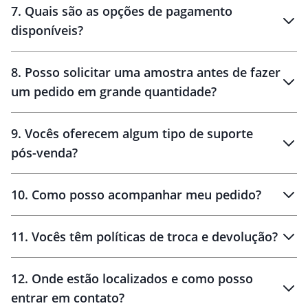
7
.
Quais são as opções de pagamento
disponíveis?
10 dias
brinde
48 horas
8
.
Posso solicitar uma amostra antes de fazer
um pedido em grande quantidade?
amostras
9
.
Vocês oferecem algum tipo de suporte
pós-venda?
amostras
10
.
Como posso acompanhar meu pedido?
11
.
Vocês têm políticas de troca e devolução?
12
.
Onde estão localizados e como posso
entrar em contato?
30 dias
90 dias