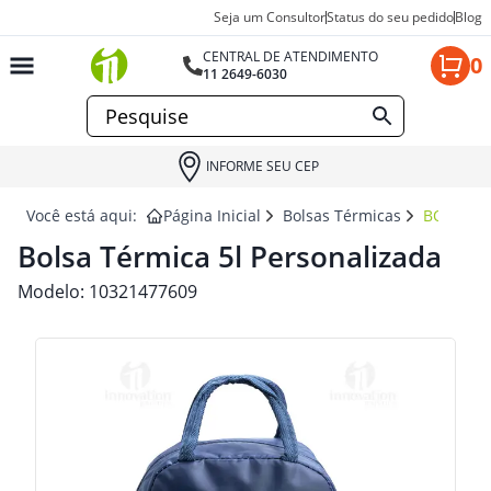
Seja um Consultor
Status do seu pedido
Blog
CENTRAL DE ATENDIMENTO
0
11 2649-6030
INFORME SEU CEP
Você está aqui:
Página Inicial
Bolsas Térmicas
BOLSA T
Bolsa Térmica 5l Personalizada
Modelo:
10321477609