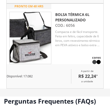
simples e eficiente favorece o
PRONTO EM 48 HRS
uso recorrente, tornando-se um
brinde corporativo versátil, de
BOLSA TÉRMICA 6L
fácil aceitação e boa exposição
PERSONALIZADO
de marca, associado à
COD.:
6056
praticidade e utilidade real.
Compacta e de fácil transporte.
Feita em feltro, capacidade de 6
litros, com revestimento térmico
em PEVA atóxico e bolso extra na
parte frontal, esta bolsa une
praticidade e qualidade na hora
cores
de refrigerar cada produto e
manter a temperatura dos
alimentos ideais para o
A partir de
consumo.
R$ 22,24
*
Disponível:
17.082
a unidade
Perguntas Frequentes (FAQs)