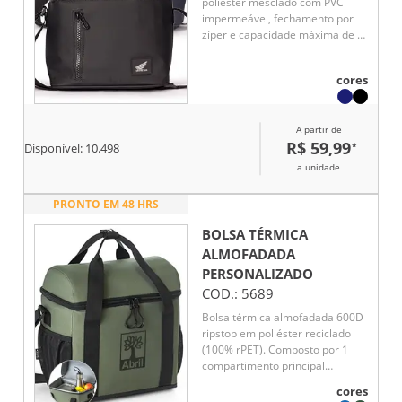
poliéster mesclado com PVC
impermeável, fechamento por
zíper e capacidade máxima de 6
litros. Possui revestimento
térmico em PEVA atóxico, o que
cores
ajuda a conservar a temperatura
de alimentos e bebidas por mais
tempo. Conta também com bolso
A partir de
frontal, placa emborrachada
R$ 59,99
*
para personalização, uma alça
Disponível:
10.498
de mão e alça transversal.
a unidade
PRONTO EM 48 HRS
BOLSA TÉRMICA
ALMOFADADA
PERSONALIZADO
COD.:
5689
Bolsa térmica almofadada 600D
ripstop em poliéster reciclado
(100% rPET). Composto por 1
compartimento principal
espaçoso com fecho duplo e 2
cores
bolsos laterais em tela mesh