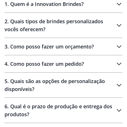
1
.
Quem é a Innovation Brindes?
Innovation Brindes
2
.
Quais tipos de brindes personalizados
Brindes
personalizados
vocês oferecem?
3
.
Como posso fazer um orçamento?
personalizados
4
.
Como posso fazer um pedido?
brinde
5
.
Quais são as opções de personalização
personalização
disponíveis?
amostra virtual
personalização
6
.
Qual é o prazo de produção e entrega dos
produtos?