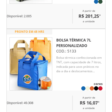
para pequenos objetos. O
interior forrado em PEVA
A partir de
garante um bom isolamento
R$ 201,25
*
Disponível:
2.005
térmico permitindo a
conservação do frio por mais
a unidade
tempo e a sua higienização. A
robustez dos materiais que o
PRONTO EM 48 HRS
compõe conferem-lhe uma
grande resistência e
BOLSA TÉRMICA 7L
durabilidade, pensado para as
PERSONALIZADO
necessidades do dia a dia.
COD.:
5133
Capacidade até 11 L.
Certificação EU Food Grade. 260
Bolsa térmica confeccionada em
x 290 x 160 mm
TNT, com capacidade de 7 litros,
indicada para usos práticos no
dia a dia e deslocamentos
rápidos. Seu formato funcional
permite acomodar alimentos e
cores
bebidas de forma organizada,
atendendo necessidades
cotidianas com leveza. Possui
A partir de
bolso frontal que amplia o
R$ 16,07
*
espaço de armazenamento e
Disponível:
49.308
facilita o acesso a itens
a unidade
complementares. A estrutura