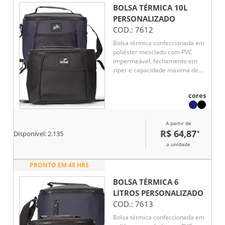
versátil e bolsos laterais em tela,
BOLSA TÉRMICA 10L
ideais para itens de acesso
PERSONALIZADO
rápido. Um brinde corporativo
COD.:
7612
prático, moderno e alinhado a
rotinas dinâmicas.
Bolsa térmica confeccionada em
poliéster mesclado com PVC
impermeável, fechamento em
zíper e capacidade máxima de
10 litros. Conta com
revestimento térmico em PEVA
cores
atóxico, o que oferece maior
tempo para a conservação da
temperatura de alimentos e
A partir de
bebidas. Apresenta placa
R$ 64,87
*
emborrachada para
Disponível:
2.135
personalização, dois bolsos
a unidade
abertos em tela de nylon com
elástico, além de alça de mão e
PRONTO EM 48 HRS
alça transversal.
BOLSA TÉRMICA 6
LITROS
PERSONALIZADO
COD.:
7613
Bolsa térmica confeccionada em