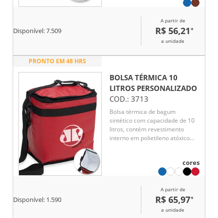
Com dois acessos ao
compartimento interno, facilita o
A partir de
acesso ao que você precisa. A
R$ 56,21
*
Disponível:
7.509
alça ajustável garante conforto
no transporte, enquanto a parte
a unidade
interna soldada assegura
resistência e facilidade de
PRONTO EM 48 HRS
limpeza. Ideal para piqueniques
e passeios.
BOLSA TÉRMICA 10
LITROS
PERSONALIZADO
COD.:
3713
Bolsa térmica de bagum
sintético com capacidade de 10
litros, contém revestimento
interno em polietileno atóxico
soldado (não vaza), bolso
sintético externo de matelassê e
cores
alça tiracolo ajustável de
polipropileno.
A partir de
R$ 65,97
*
Disponível:
1.590
a unidade