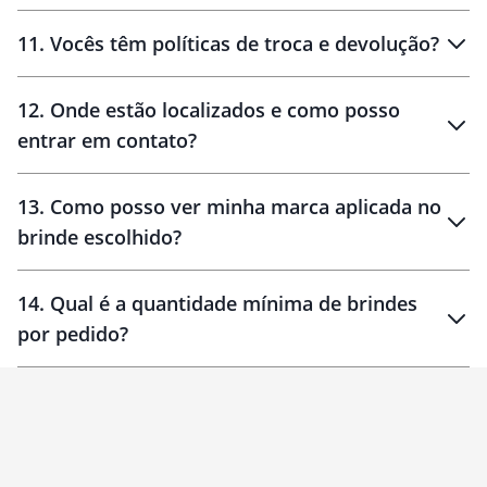
11
.
Vocês têm políticas de troca e devolução?
12
.
Onde estão localizados e como posso
entrar em contato?
30 dias
90 dias
localizados
13
.
Como posso ver minha marca aplicada no
brinde escolhido?
14
.
Qual é a quantidade mínima de brindes
por pedido?
brinde
Personalizado
1 unidade