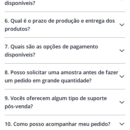
disponíveis?
amostra virtual
personalização
6
.
Qual é o prazo de produção e entrega dos
produtos?
7
.
Quais são as opções de pagamento
disponíveis?
10 dias
brinde
48 horas
8
.
Posso solicitar uma amostra antes de fazer
um pedido em grande quantidade?
amostras
9
.
Vocês oferecem algum tipo de suporte
pós-venda?
amostras
10
.
Como posso acompanhar meu pedido?