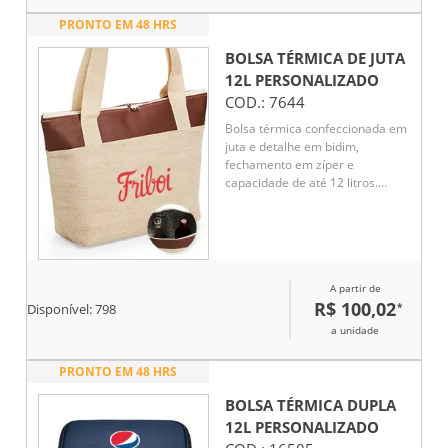
PRONTO EM 48 HRS
BOLSA TÉRMICA DE JUTA
12L
PERSONALIZADO
COD.:
7644
Bolsa térmica confeccionada em
juta e detalhe em bidim,
fechamento em zíper e
capacidade de até 12 litros.
Possui revestimento térmico em
folha de alumínio e um par de
alças fixas.
A partir de
R$ 100,02
*
Disponível:
798
a unidade
PRONTO EM 48 HRS
BOLSA TÉRMICA DUPLA
12L
PERSONALIZADO