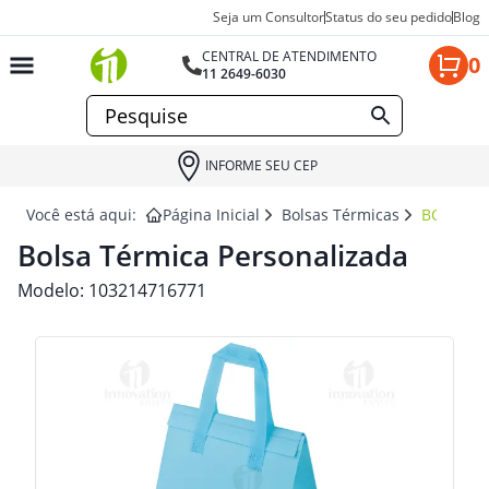
Seja um Consultor
Status do seu pedido
Blog
CENTRAL DE ATENDIMENTO
0
11 2649-6030
INFORME SEU CEP
Você está aqui:
Página Inicial
Bolsas Térmicas
BOLSA T
Bolsa Térmica Personalizada
Modelo:
103214716771