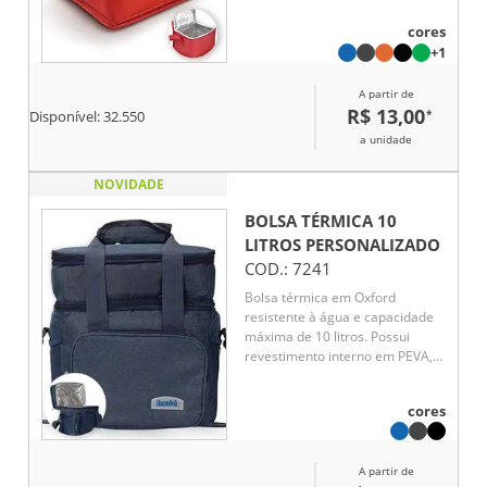
auxiliando na conservação da
cores
temperatura de alimentos e
+1
bebidas por mais tempo. Uma
excelente opção de brinde
A partir de
corporativo funcional, versátil e
R$ 13,00
*
personalizável para eventos,
Disponível:
32.550
campanhas promocionais e
a unidade
ações empresariais.
NOVIDADE
BOLSA TÉRMICA 10
LITROS
PERSONALIZADO
COD.:
7241
Bolsa térmica em Oxford
resistente à água e capacidade
máxima de 10 litros. Possui
revestimento interno em PEVA,
ideal para conservar a
temperatura de alimentos e
cores
bebidas por mais tempo. Sua
tampa apresenta revestimento
térmico em folha de alumínio.
A partir de
Além disso, possui