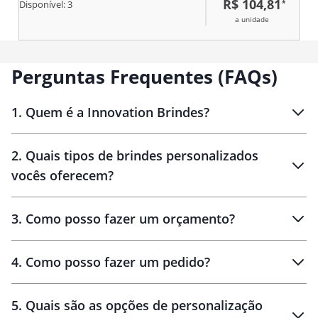
R$ 104,81
*
compartimento frontal externo e
Disponível:
3
mais dois bolsos laterais em tela
a unidade
de nylon com elástico. Apresenta
alças de mão com suporte de
juntura e alça transversal
removível.
Perguntas Frequentes (FAQs)
1
.
Quem é a Innovation Brindes?
Innovation Brindes
2
.
Quais tipos de brindes personalizados
Brindes
personalizados
vocês oferecem?
3
.
Como posso fazer um orçamento?
personalizados
4
.
Como posso fazer um pedido?
brinde
5
.
Quais são as opções de personalização
personalização