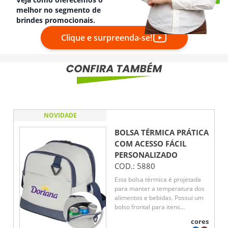
melhor no segmento de
brindes promocionais.
Clique e surpreenda-se!
NOVIDADE
BOLSA TÉRMICA PRÁTICA
COM ACESSO FÁCIL
PERSONALIZADO
COD.:
5880
Esta bolsa térmica é projetada
para manter a temperatura dos
alimentos e bebidas. Possui um
bolso frontal para itens
pequenos e uma argola para
cores
chaves, oferecendo praticidade.