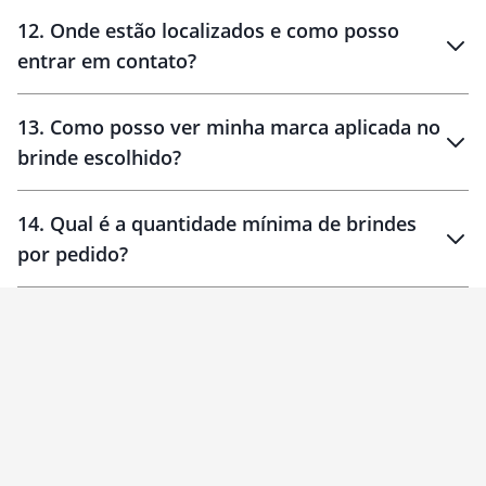
12
.
Onde estão localizados e como posso
entrar em contato?
30 dias
90 dias
localizados
13
.
Como posso ver minha marca aplicada no
brinde escolhido?
14
.
Qual é a quantidade mínima de brindes
por pedido?
brinde
Personalizado
1 unidade