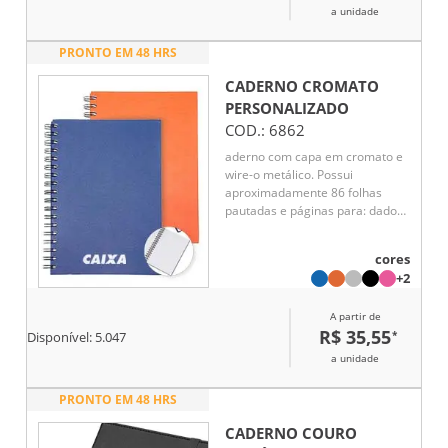
a unidade
PRONTO EM 48 HRS
CADERNO CROMATO
PERSONALIZADO
COD.:
6862
aderno com capa em cromato e
wire-o metálico. Possui
aproximadamente 86 folhas
pautadas e páginas para: dados
pessoais, calendários de 2025 à
2027, planejamentos e
cores
endereços de contatos.
+2
A partir de
R$ 35,55
*
Disponível:
5.047
a unidade
PRONTO EM 48 HRS
CADERNO COURO