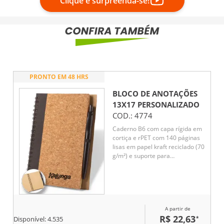
Clique e surpreenda-se!
PRONTO EM 48 HRS
BLOCO DE ANOTAÇÕES
13X17
PERSONALIZADO
COD.:
4774
Caderno B6 com capa rígida em
cortiça e rPET com 140 páginas
lisas em papel kraft reciclado (70
g/m²) e suporte para
esferográfica. Inclusa
esferográfica em fibra de trigo e
ABS com clipe. Esferográfica
amiga do ambiente. Escrita a
azul. Caderno: 130 x 178 mm
A partir de
|Esferográfica: ø10 x 141 mm
R$ 22,63
*
Disponível:
4.535