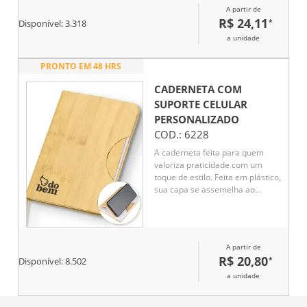
A partir de
R$ 24,11
*
Disponível:
3.318
a unidade
PRONTO EM 48 HRS
CADERNETA COM
SUPORTE CELULAR
PERSONALIZADO
COD.:
6228
A caderneta feita para quem
valoriza praticidade com um
toque de estilo. Feita em plástico,
sua capa se assemelha ao
charme natural do bambu,
chamando a atenção em
qualquer lugar. Internamente, o
marcador de cetim facilita o
A partir de
acesso às anotações, que
R$ 20,80
*
Disponível:
8.502
ganham vida em 80 páginas
brancas pautadas, prontas para
a unidade
organizar suas ideias, listas e
inspirações. O grande