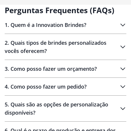
diferencial? O suporte para
Perguntas Frequentes (FAQs)
celular embutido na capa,
perfeito para acompanhar
vídeos, chamadas e até mesmo
reuniões.
1
.
Quem é a Innovation Brindes?
Innovation Brindes
2
.
Quais tipos de brindes personalizados
Brindes
personalizados
vocês oferecem?
3
.
Como posso fazer um orçamento?
personalizados
4
.
Como posso fazer um pedido?
brinde
5
.
Quais são as opções de personalização
personalização
disponíveis?
amostra virtual
personalização
6
.
Qual é o prazo de produção e entrega dos