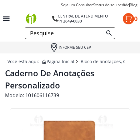
Seja um Consultor
Status do seu pedido
Blog
CENTRAL DE ATENDIMENTO
0
11 2649-6030
INFORME SEU CEP
Você está aqui:
Página Inicial
Bloco de anotações, Cadern
Caderno De Anotações
Personalizado
Modelo:
101606116739