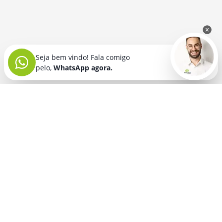
Seja bem vindo! Fala comigo
pelo,
WhatsApp agora.
Seja bem vindo! Fala comigo
pelo,
WhatsApp agora.
BRINDES PERSONALIZADOS
SEGMENTOS
Acessórios De
Guarda Chuva E
Academia para brindes
Celular E Tablet
Guarda Sol
para
Advocacia para brindes
para brindes
brindes
Automotivo para brindes
Acessórios
Kit Churrasco