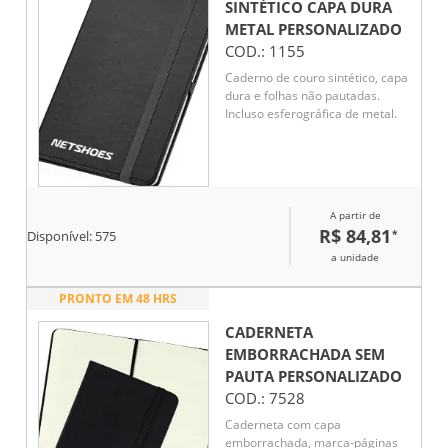
SINTÉTICO CAPA DURA
METAL
PERSONALIZADO
COD.:
1155
Caderno de couro sintético, capa
dura e folhas não pautadas.
Incluso esferográfica de metal.
A partir de
R$ 84,81
*
Disponível:
575
a unidade
PRONTO EM 48 HRS
CADERNETA
EMBORRACHADA SEM
PAUTA
PERSONALIZADO
COD.:
7528
Caderneta com capa
emborrachada, marca-páginas