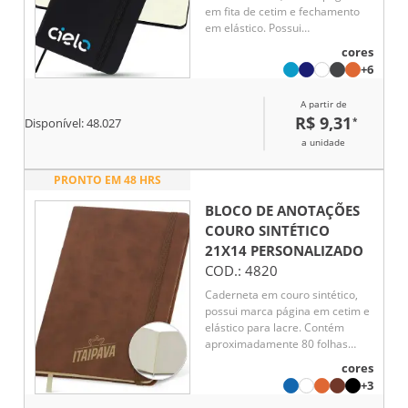
em fita de cetim e fechamento
em elástico. Possui
aproximadamente 80 folhas
cores
pardas não pautadas.
+6
A partir de
R$ 9,31
*
Disponível:
48.027
a unidade
PRONTO EM 48 HRS
BLOCO DE ANOTAÇÕES
COURO SINTÉTICO
21X14
PERSONALIZADO
COD.:
4820
Caderneta em couro sintético,
possui marca página em cetim e
elástico para lacre. Contém
aproximadamente 80 folhas
marfim sem pauta.
cores
+3