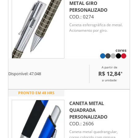
METAL GIRO
PERSONALIZADO
COD.:
0274
Caneta esferográfica de metal.
Acionamento por giro.
cores
A partir de
R$ 12,84
*
Disponível:
47.048
a unidade
PRONTO EM 48 HRS
CANETA METAL
QUADRADA
PERSONALIZADO
COD.:
2606
Caneta metal quadrangular,
corpo colorido com pintura