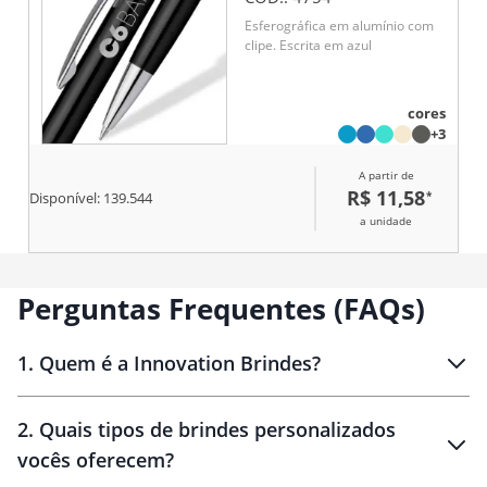
Esferográfica em alumínio com
clipe. Escrita em azul
cores
+3
A partir de
R$ 11,58
*
Disponível:
139.544
a unidade
Perguntas Frequentes (FAQs)
1
.
Quem é a Innovation Brindes?
Innovation Brindes
2
.
Quais tipos de brindes personalizados
Brindes
personalizados
vocês oferecem?