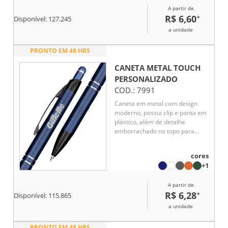
destaca sua marca no dia a dia.
A partir de
R$ 6,60
*
Disponível:
127.245
a unidade
PRONTO EM 48 HRS
CANETA METAL TOUCH
PERSONALIZADO
COD.:
7991
Caneta em metal com design
moderno, possui clip e ponta em
plástico, além de detalhe
emborrachado no topo para
interação com dispositivos de
telas sensíveis ao toque. Conta
cores
com acionamento por clique e
+1
carga esferográfica azul de 1,0
mm, oferecendo escrita
A partir de
confortável e precisa. Ideal como
R$ 6,28
*
brinde corporativo funcional e
Disponível:
115.865
elegante.
a unidade
PRONTO EM 48 HRS