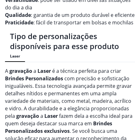
Versatilidade
: pode ser usado em diversas situações
do dia a dia
Qualidade
: garantia de um produto durável e eficiente
Praticidade
: fácil de transportar em bolsas e mochilas
Tipo de personalizações
disponíveis para esse produto
Laser
A
gravação
a
Laser
é a técnica perfeita para criar
Brindes
Personalizado
s
com precisão e sofisticação
inigualáveis. Essa tecnologia avançada permite gravar
detalhes nítidos e permanentes em uma ampla
variedade de materiais, como metal, madeira, acrílico
e vidro. A durabilidade e a elegância proporcionadas
pela
gravação
a
Laser
fazem dela a escolha ideal para
quem deseja destacar sua marca em
Brindes
Personalizado
s
exclusivos
. Se você busca uma
solução eficaz para aumentar o reconhecimento da