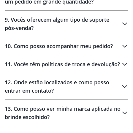
um pedido em grande quantidade?
amostras
9
.
Vocês oferecem algum tipo de suporte
pós-venda?
amostras
10
.
Como posso acompanhar meu pedido?
11
.
Vocês têm políticas de troca e devolução?
12
.
Onde estão localizados e como posso
entrar em contato?
30 dias
90 dias
localizados
13
.
Como posso ver minha marca aplicada no
brinde escolhido?