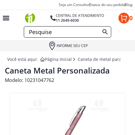
Seja um Consultor
Status do seu pedido
Blog
CENTRAL DE ATENDIMENTO
0
11 2649-6030
INFORME SEU CEP
Você está aqui:
Página Inicial
Caneta de metal para brind
Caneta Metal Personalizada
Modelo:
10231047762