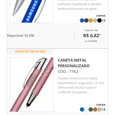
brilhante metalizada e detalhe
emborracha preto na parte
inferior. Clip de metal, aciona por
cores
clique.
+2
A partir de
R$ 6,82
*
Disponível:
54.358
a unidade
PRONTO EM 48 HRS
CANETA METAL
PERSONALIZADO
COD.:
7762
Caneta metálica com clique
texturizado e carga azul 1,0 mm,
oferecendo escrita suave e
confiável. Sua ponta
emborrachada permite uso em
telas sensíveis ao toque, unindo
cores
praticidade e elegância. Um
+3
brinde corporativo funcional que