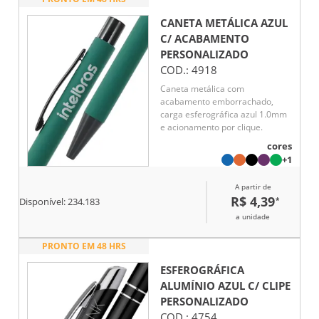
CANETA METÁLICA AZUL
C/ ACABAMENTO
PERSONALIZADO
COD.:
4918
Caneta metálica com
acabamento emborrachado,
carga esferográfica azul 1.0mm
e acionamento por clique.
cores
+1
A partir de
R$ 4,39
*
Disponível:
234.183
a unidade
PRONTO EM 48 HRS
ESFEROGRÁFICA
ALUMÍNIO AZUL C/ CLIPE
PERSONALIZADO
COD.:
4754