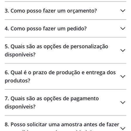
3
.
Como posso fazer um orçamento?
personalizados
4
.
Como posso fazer um pedido?
brinde
5
.
Quais são as opções de personalização
personalização
disponíveis?
amostra virtual
personalização
6
.
Qual é o prazo de produção e entrega dos
produtos?
7
.
Quais são as opções de pagamento
disponíveis?
10 dias
brinde
48 horas
8
.
Posso solicitar uma amostra antes de fazer