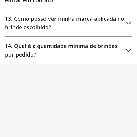
entrar em contato?
30 dias
90 dias
localizados
13
.
Como posso ver minha marca aplicada no
brinde escolhido?
14
.
Qual é a quantidade mínima de brindes
por pedido?
brinde
Personalizado
1 unidade