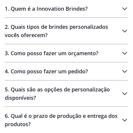
1
.
Quem é a Innovation Brindes?
Innovation Brindes
2
.
Quais tipos de brindes personalizados
Brindes
personalizados
vocês oferecem?
3
.
Como posso fazer um orçamento?
personalizados
4
.
Como posso fazer um pedido?
brinde
5
.
Quais são as opções de personalização
personalização
disponíveis?
amostra virtual
personalização
6
.
Qual é o prazo de produção e entrega dos
produtos?