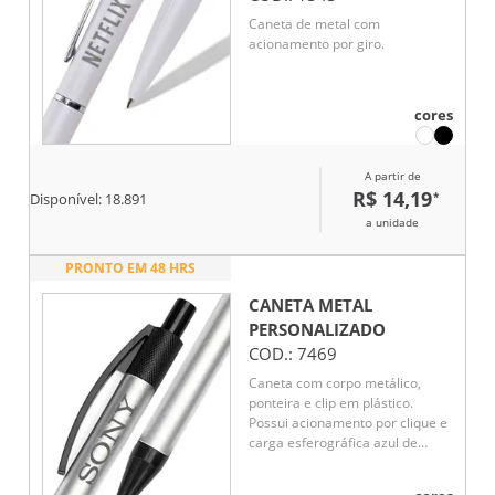
Caneta de metal com
acionamento por giro.
cores
A partir de
R$ 14,19
*
Disponível:
18.891
a unidade
PRONTO EM 48 HRS
CANETA METAL
PERSONALIZADO
COD.:
7469
Caneta com corpo metálico,
ponteira e clip em plástico.
Possui acionamento por clique e
carga esferográfica azul de
1.0mm, oferecendo uma escrita
suave e precisa com pegada leve