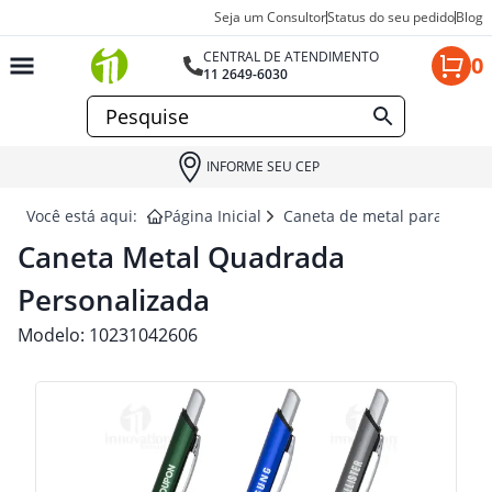
Seja um Consultor
Status do seu pedido
Blog
CENTRAL DE ATENDIMENTO
0
11 2649-6030
INFORME SEU CEP
Você está aqui:
Página Inicial
Caneta de metal para brind
Caneta Metal Quadrada
Personalizada
Modelo:
10231042606