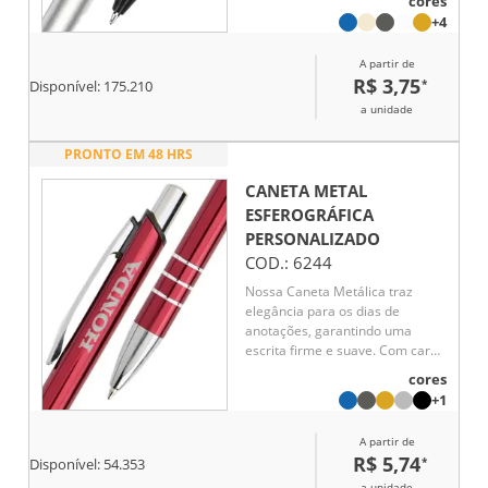
cores
e confortável para o uso diário.
+4
A partir de
R$ 3,75
*
Disponível:
175.210
a unidade
PRONTO EM 48 HRS
CANETA METAL
ESFEROGRÁFICA
PERSONALIZADO
COD.:
6244
Nossa Caneta Metálica traz
elegância para os dias de
anotações, garantindo uma
escrita firme e suave. Com carga
esferográfica azul e
cores
acionamento por clique, ela
+1
oferece praticidade e agilidade
para o dia a dia. Seu design
A partir de
sofisticado torna-a uma escolha
R$ 5,74
*
Disponível:
54.353
ideal para quem busca conforto
e eficiência, seja no trabalho ou
a unidade