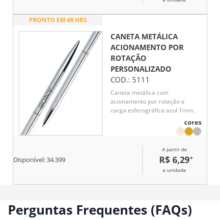
em atividades pessoais. Um
acessório indispensável para ter
PRONTO EM 48 HRS
sempre à mão e registrar com
estilo.
CANETA METÁLICA
ACIONAMENTO POR
ROTAÇÃO
PERSONALIZADO
COD.:
5111
Caneta metálica com
acionamento por rotação e
carga esferográfica azul 1mm.
cores
A partir de
R$ 6,29
*
Disponível:
34.399
a unidade
Perguntas Frequentes (FAQs)