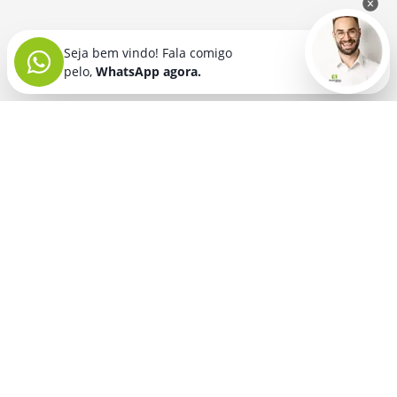
Seja bem vindo! Fala comigo
pelo,
WhatsApp agora.
Seja bem vindo! Fala comigo
pelo,
WhatsApp agora.
BRINDES PERSONALIZADOS
SEGMENTOS
Acessórios De
Guarda Chuva E
Academia para brindes
Celular E Tablet
Guarda Sol
para
Advocacia para brindes
para brindes
brindes
Automotivo para brindes
Acessórios
Kit Churrasco
Técnologicos
para brindes
Churrascaria para brindes
para brindes
Kit Executivo
Corporativo para brindes
Agendas E
para brindes
Calendários
Dia da Mulher para brindes