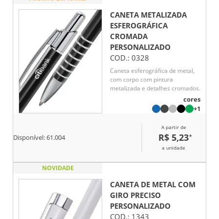
CANETA METALIZADA
ESFEROGRÁFICA
CROMADA
PERSONALIZADO
COD.:
0328
Caneta esferográfica de metal,
com corpo com pintura
metalizada e detalhes cromados.
cores
+1
A partir de
R$ 5,23
*
Disponível:
61.004
a unidade
NOVIDADE
CANETA DE METAL COM
GIRO PRECISO
PERSONALIZADO
COD.:
1343