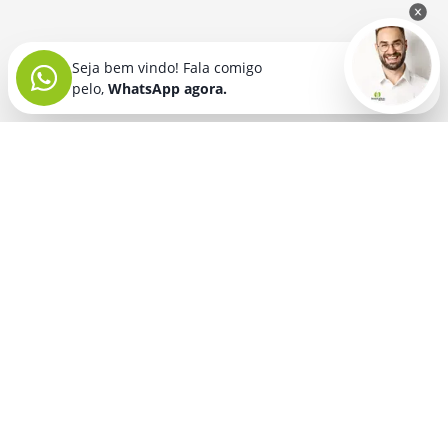
Seja bem vindo! Fala comigo
pelo,
WhatsApp agora.
Seja bem vindo! Fala comigo
pelo,
WhatsApp agora.
BRINDES PERSONALIZADOS
SEGMENTOS
Acessórios De
Guarda Chuva E
Academia para brindes
Celular E Tablet
Guarda Sol
para
Advocacia para brindes
para brindes
brindes
Automotivo para brindes
Acessórios
Kit Churrasco
Técnologicos
para brindes
Churrascaria para brindes
para brindes
Kit Executivo
Corporativo para brindes
Agendas E
para brindes