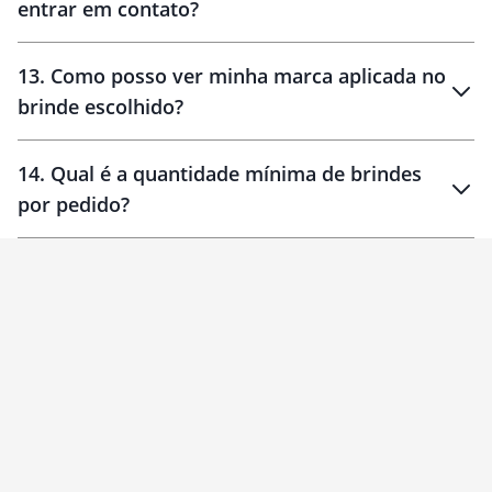
entrar em contato?
30 dias
90 dias
localizados
13
.
Como posso ver minha marca aplicada no
brinde escolhido?
14
.
Qual é a quantidade mínima de brindes
por pedido?
brinde
Personalizado
1 unidade