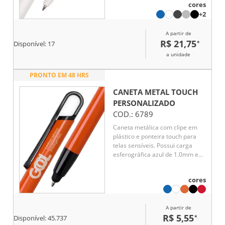
cores
funcionalidade e estilo em um só
+2
produto. Ideal para uso diário no
trabalho, na escola ou em
A partir de
ambientes corporativos.
R$ 21,75
*
Disponível:
17
a unidade
PRONTO EM 48 HRS
CANETA METAL TOUCH
PERSONALIZADO
COD.:
6789
Caneta metálica com clipe em
plástico e ponteira touch para
telas sensíveis. Possui carga
esferográfica azul de 1.0mm e
acionamento por clique. Design
moderno e funcional, ideal para
cores
escrita suave e uso em
dispositivos digitais.
A partir de
R$ 5,55
*
Disponível:
45.737