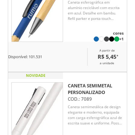
Caneta esferográfica em
alumínio reciclável com escrita
em azul. Detalhe em bambu.
Refil parker e ponta touch
emborrachada.
cores
+1
A partir de
R$ 5,45
*
Disponível:
101.531
a unidade
NOVIDADE
CANETA SEMIMETAL
PERSONALIZADO
COD.:
7089
Caneta semimetálica de design
elegante e moderno, equipada
com carga esferográfica azul de
escrita suave e uniforme. Possui
sistema de acionamento prático
por pressão no clipe, unindo