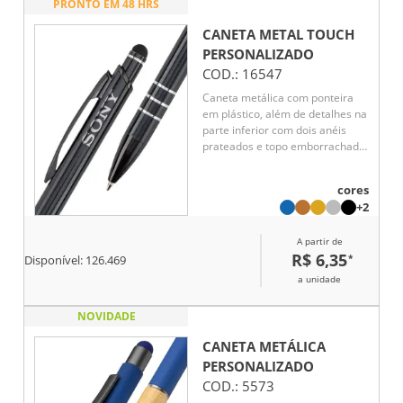
PRONTO EM 48 HRS
manchas indesejadas.
CANETA METAL TOUCH
PERSONALIZADO
COD.:
16547
Caneta metálica com ponteira
em plástico, além de detalhes na
parte inferior com dois anéis
prateados e topo emborrachado
para interação com dispositivos
de telas sensíveis ao toque.
cores
Conta com acionamento por
+2
clique e carga esferográfica azul
de 1,0 mm.
A partir de
R$ 6,35
*
Disponível:
126.469
a unidade
NOVIDADE
CANETA METÁLICA
PERSONALIZADO
COD.:
5573