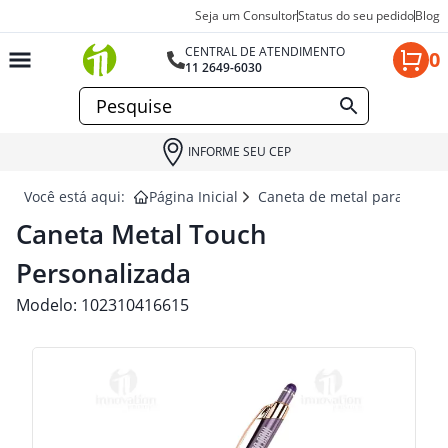
Seja um Consultor
Status do seu pedido
Blog
CENTRAL DE ATENDIMENTO
0
11 2649-6030
INFORME SEU CEP
Você está aqui:
Página Inicial
Caneta de metal para brind
Caneta Metal Touch
Personalizada
Modelo:
102310416615