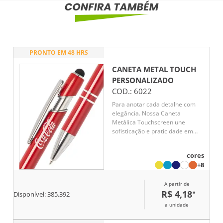
PRONTO EM 48 HRS
CANETA METAL TOUCH
PERSONALIZADO
COD.:
6022
Para anotar cada detalhe com
elegância. Nossa Caneta
Metálica Touchscreen une
sofisticação e praticidade em
cada movimento. Com seu
acabamento brilhante e
cores
acionamento por clique, ela
+8
possui carga esferográfica azul
de 1.0mm, garantindo uma
A partir de
escrita precisa. Além disso, com
R$ 4,18
*
a ponta touchscreen é possível
Disponível:
385.392
utilizá-la em dispositivos
a unidade
eletrônicos sem tocar
diretamente na tela, evitando