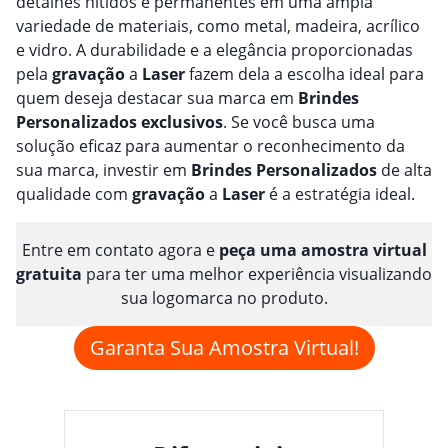
detalhes nítidos e permanentes em uma ampla
variedade de materiais, como metal, madeira, acrílico
e vidro. A durabilidade e a elegância proporcionadas
pela
gravação
a
Laser
fazem dela a escolha ideal para
quem deseja destacar sua marca em
Brindes
Personalizado
s
exclusivos
. Se você busca uma
solução eficaz para aumentar o reconhecimento da
sua marca, investir em
Brindes
Personalizado
s
de alta
qualidade com
gravação
a
Laser
é a estratégia ideal.
Entre em contato agora e
peça uma amostra virtual
gratuita
para ter uma melhor experiência visualizando
sua logomarca no produto.
Garanta Sua Amostra Virtual!