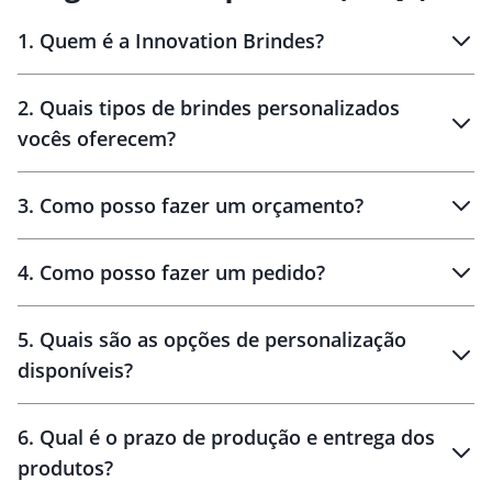
1
.
Quem é a Innovation Brindes?
Innovation Brindes
2
.
Quais tipos de brindes personalizados
Brindes
personalizados
vocês oferecem?
3
.
Como posso fazer um orçamento?
personalizados
4
.
Como posso fazer um pedido?
brinde
5
.
Quais são as opções de personalização
personalização
disponíveis?
amostra virtual
personalização
6
.
Qual é o prazo de produção e entrega dos
produtos?