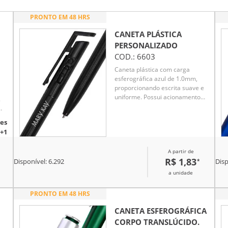
PRONTO EM 48 HRS
CANETA PLÁSTICA
PERSONALIZADO
COD.:
6603
Caneta plástica com carga
esferográfica azul de 1.0mm,
proporcionando escrita suave e
uniforme. Possui acionamento
.
por clique, garantindo
praticidade e agilidade no uso
m
es
diário. Leve e ergonômica,
r
+1
oferece conforto mesmo em
longos períodos de escrita. Seu
A partir de
design moderno e funcional a
R$ 1,83
*
torna ideal para anotações,
Disponível:
6.292
Disp
estudos e trabalho. Perfeita para
a unidade
uso pessoal ou como brinde
promocional.
PRONTO EM 48 HRS
CANETA ESFEROGRÁFICA
CORPO TRANSLÚCIDO.