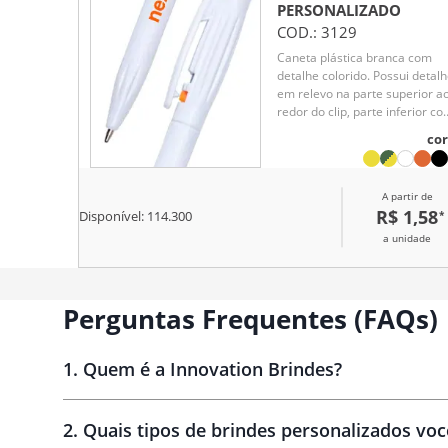
PERSONALIZADO
COD.:
3129
Caneta plástica branca com
detalhe colorido. Possui detal
em relevo na parte superior a
redor do clip, parte inferior c
detalhes em relevo. Aciona po
cor
clique e para destravar basta
apertar a parte inferior do clip.
A partir de
R$ 1,58
*
Disponível:
114.300
a unidade
Perguntas Frequentes (FAQs)
1
.
Quem é a Innovation Brindes?
Innovation Brindes
2
.
Quais tipos de brindes personalizados vo