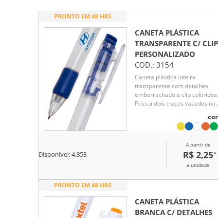
PRONTO EM 48 HRS
CANETA PLÁSTICA
TRANSPARENTE C/ CLIP
PERSONALIZADO
COD.:
3154
Caneta plástica inteira
transparente com detalhes
emborrachado e clip coloridos
Possui dois traços vazados na
parte superior e acionador co
cor
detalhes em relevo. Aciona po
clique, para destravar bastar
pressionar o clip.
A partir de
R$ 2,25
*
Disponível:
4.853
a unidade
PRONTO EM 48 HRS
CANETA PLÁSTICA
BRANCA C/ DETALHES