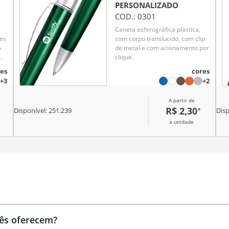
PERSONALIZADO
COD.:
0301
Caneta esferográfica plástica,
hes
com corpo translucido, com clip
o
de metal e com acionamento por
om
clique.
r
es
cores
+3
+2
A partir de
R$ 2,30
*
Disponível:
251.239
Disp
a unidade
Brindes
personalizados
cês oferecem?