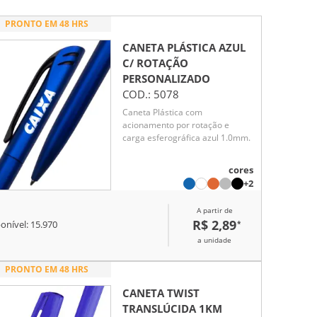
PRONTO EM 48 HRS
CANETA PLÁSTICA AZUL
C/ ROTAÇÃO
PERSONALIZADO
COD.:
5078
Caneta Plástica com
acionamento por rotação e
carga esferográfica azul 1.0mm.
cores
+2
A partir de
R$ 2,89
*
onível:
15.970
a unidade
PRONTO EM 48 HRS
CANETA TWIST
TRANSLÚCIDA 1KM