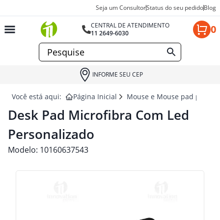
Seja um Consultor
Status do seu pedido
Blog
CENTRAL DE ATENDIMENTO
0
11 2649-6030
INFORME SEU CEP
Você está aqui:
Página Inicial
Mouse e Mouse pad para br
Desk Pad Microfibra Com Led
Personalizado
Modelo:
10160637543