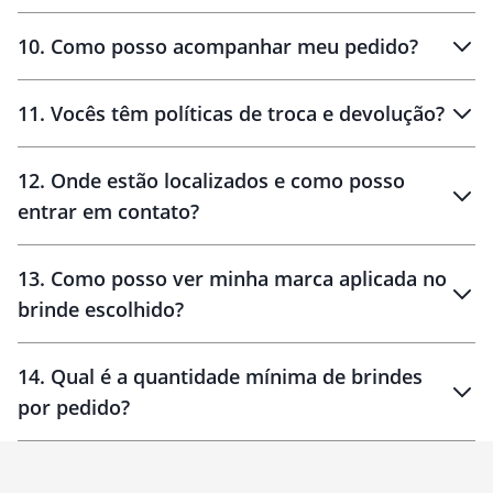
amostras
10
.
Como posso acompanhar meu pedido?
11
.
Vocês têm políticas de troca e devolução?
12
.
Onde estão localizados e como posso
entrar em contato?
30 dias
90 dias
localizados
13
.
Como posso ver minha marca aplicada no
brinde escolhido?
14
.
Qual é a quantidade mínima de brindes
por pedido?
brinde
Personalizado
1 unidade