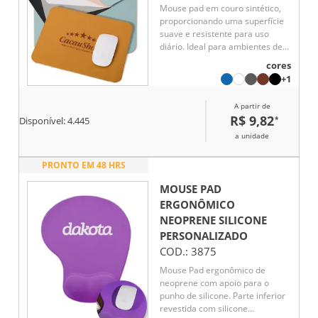
Mouse pad em couro sintético,
proporcionando uma superfície
suave e resistente para uso
diário. Ideal para ambientes de
trabalho e escritórios, combina
cores
durabilidade com um
+1
acabamento elegante. Seu
material permite movimentos
A partir de
precisos do mouse e fácil
R$ 9,82
*
Disponível:
4.445
limpeza, garantindo conforto e
eficiência.
a unidade
PRONTO EM 48 HRS
MOUSE PAD
ERGONÔMICO
NEOPRENE SILICONE
PERSONALIZADO
COD.:
3875
Mouse Pad ergonômico de
neoprene com apoio para o
punho de silicone. Parte inferior
revestida com silicone