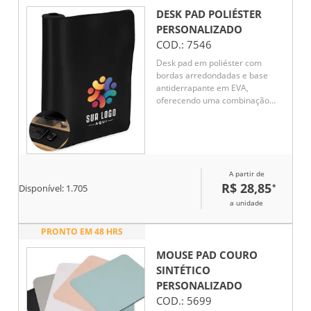
DESK PAD POLIÉSTER
PERSONALIZADO
COD.:
7546
Desk pad em poliéster com
bordas arredondadas e base
antiderrapante em EVA,
oferecendo uma combinação
que confere mais conforto e
precisão durante o uso, além de
proteger superfícies planas
contra danos e desgastes.
A partir de
R$ 28,85
*
Disponível:
1.705
a unidade
PRONTO EM 48 HRS
MOUSE PAD COURO
SINTÉTICO
PERSONALIZADO
COD.:
5699