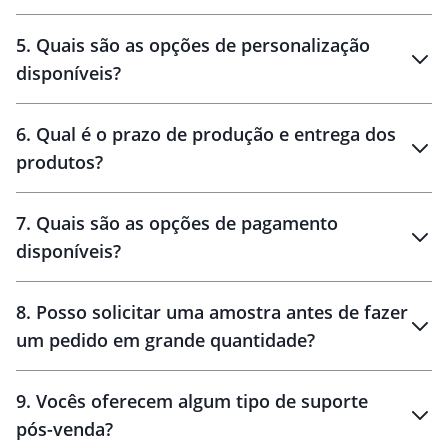
brinde
5
.
Quais são as opções de personalização
personalização
disponíveis?
amostra virtual
personalização
6
.
Qual é o prazo de produção e entrega dos
produtos?
7
.
Quais são as opções de pagamento
disponíveis?
10 dias
brinde
48 horas
8
.
Posso solicitar uma amostra antes de fazer
um pedido em grande quantidade?
amostras
9
.
Vocês oferecem algum tipo de suporte
pós-venda?