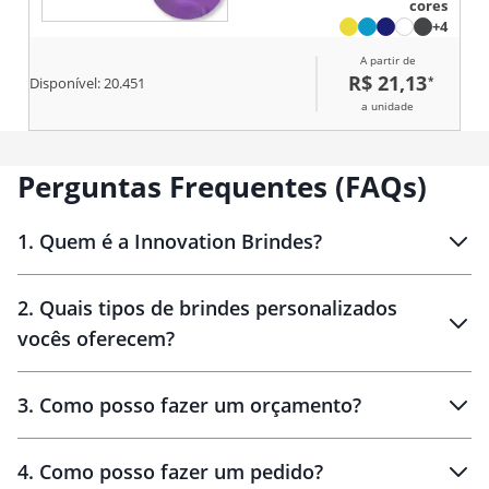
antiderrapante.
cores
+4
A partir de
R$ 21,13
*
Disponível:
20.451
a unidade
Perguntas Frequentes (FAQs)
1
.
Quem é a Innovation Brindes?
Innovation Brindes
2
.
Quais tipos de brindes personalizados
Brindes
personalizados
vocês oferecem?
3
.
Como posso fazer um orçamento?
personalizados
4
.
Como posso fazer um pedido?