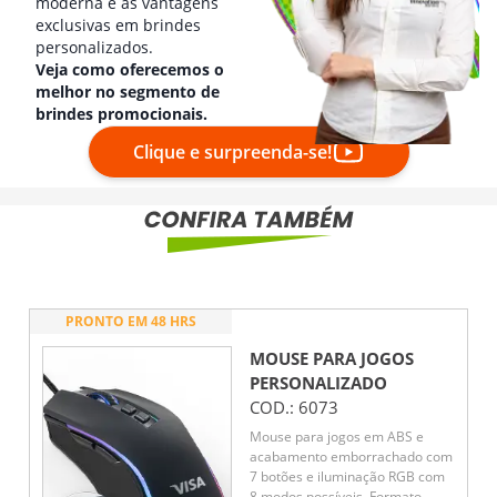
moderna e as vantagens
exclusivas em brindes
personalizados.
Veja como oferecemos o
melhor no segmento de
brindes promocionais.
Clique e surpreenda-se!
PRONTO EM 48 HRS
MOUSE PARA JOGOS
PERSONALIZADO
COD.:
6073
Mouse para jogos em ABS e
acabamento emborrachado com
7 botões e iluminação RGB com
8 modos possíveis. Formato