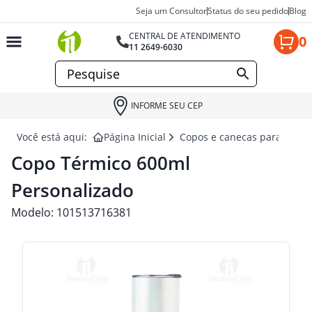
Seja um Consultor
Status do seu pedido
Blog
CENTRAL DE ATENDIMENTO
0
11 2649-6030
INFORME SEU CEP
Você está aqui:
Página Inicial
Copos e canecas para brind
Copo Térmico 600ml
Personalizado
Modelo:
101513716381