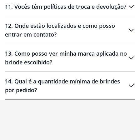
11
.
Vocês têm políticas de troca e devolução?
12
.
Onde estão localizados e como posso
entrar em contato?
30 dias
90 dias
localizados
13
.
Como posso ver minha marca aplicada no
brinde escolhido?
14
.
Qual é a quantidade mínima de brindes
por pedido?
brinde
Personalizado
1 unidade