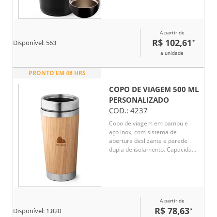
ajudando a manter a
temperatura de líquidos
conservada por mais tempo.
A partir de
Além disso, conta ainda com
R$ 102,61
*
base emborrachada
Disponível:
563
antiderrapante.
a unidade
PRONTO EM 48 HRS
COPO DE VIAGEM 500 ML
PERSONALIZADO
COD.:
4237
Copo de viagem em bambu e
aço inox, com sistema de
abertura deslizante e parede
dupla de isolamento. Capacidade
até 500 ml.
A partir de
R$ 78,63
*
Disponível:
1.820