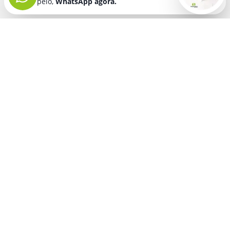
pelo,
WhatsApp agora.
Seja bem vindo! Fala comigo
pelo,
WhatsApp agora.
BRINDES PERSONALIZADOS
SEGMENTOS
ATENDIMENTO
É SÓ NA INNOVATION
Segunda a sexta-feira
Lançamentos
das 08:00 as 12:00
Pronto em 48 horas
horas e 13:30 as 18
Compre e ganhe
horas
Política de Privacidade
CONTATOS
Política de Cookies
Telefone: (11)
2649-6030
WhatsApp:
(11) 2649-6030
comercial@innovationbrindes.com.br
MÍDIAS SOCIAIS