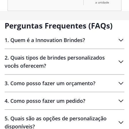
a unidade
Perguntas Frequentes (FAQs)
1
.
Quem é a Innovation Brindes?
Innovation Brindes
2
.
Quais tipos de brindes personalizados
Brindes
personalizados
vocês oferecem?
3
.
Como posso fazer um orçamento?
personalizados
4
.
Como posso fazer um pedido?
brinde
5
.
Quais são as opções de personalização
personalização
disponíveis?
amostra virtual