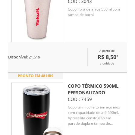
COD.:
3043
Copo fibra de arroz 550ml com
tampa de bocal
A partir de
R$ 8,50
*
Disponível:
21.619
a unidade
PRONTO EM 48 HRS
COPO TÉRMICO 590ML
PERSONALIZADO
COD.:
7459
Copo térmico feito em aço inox
com capacidade de até 590ml.
Apresenta construção em
parede dupla e tampa de
plástico com vedação a vácuo e
bocal com trava de segurança,