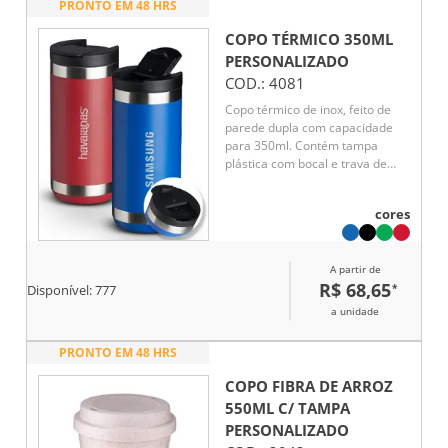
PRONTO EM 48 HRS
COPO TÉRMICO 350ML
PERSONALIZADO
COD.:
4081
Copo térmico de inox, feito de
parede dupla com capacidade
para 350ml. Contém tampa
plástica com bocal e trava de
segurança.
cores
A partir de
R$ 68,65
*
Disponível:
777
a unidade
PRONTO EM 48 HRS
COPO FIBRA DE ARROZ
550ML C/ TAMPA
PERSONALIZADO