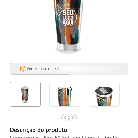
Ver produto em 3D
Descrição do produto
Copo Térmico Inox 500ml com tampa e abridor.