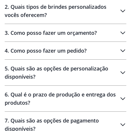
Innovation Brindes
2
.
Quais tipos de brindes personalizados
Brindes
personalizados
vocês oferecem?
3
.
Como posso fazer um orçamento?
personalizados
4
.
Como posso fazer um pedido?
brinde
5
.
Quais são as opções de personalização
personalização
disponíveis?
amostra virtual
personalização
6
.
Qual é o prazo de produção e entrega dos
produtos?
7
.
Quais são as opções de pagamento
disponíveis?
10 dias