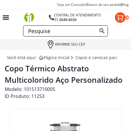
Seja um Consultor
Status do seu pedido
Blog
CENTRAL DE ATENDIMENTO
0
11 2649-6030
INFORME SEU CEP
Você está aqui:
Página Inicial
Copos e canecas para brind
Copo Térmico Abstrato
Multicolorido Aço Personalizado
Modelo:
101513710005
ID Produto:
11253