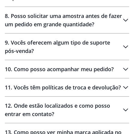
brinde
48 horas
8
.
Posso solicitar uma amostra antes de fazer
um pedido em grande quantidade?
amostras
9
.
Vocês oferecem algum tipo de suporte
pós-venda?
amostras
10
.
Como posso acompanhar meu pedido?
11
.
Vocês têm políticas de troca e devolução?
12
.
Onde estão localizados e como posso
entrar em contato?
30 dias
90 dias
localizados
13
.
Como posso ver minha marca aplicada no