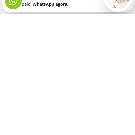
pelo,
WhatsApp agora.
Seja bem vindo! Fala comigo
pelo,
WhatsApp agora.
BRINDES PERSONALIZADOS
SEGMENTOS
Acessórios De
Guarda Chuva E
Academia para brindes
Celular E Tablet
Guarda Sol
para
Advocacia para brindes
para brindes
brindes
Automotivo para brindes
Acessórios
Kit Churrasco
Técnologicos
para brindes
Churrascaria para brindes
para brindes
Kit Executivo
Corporativo para brindes
Agendas E
para brindes
Calendários
Dia da Mulher para brindes
Kit Queijo E Kit
para brindes
Pizza
para
Dia das Criancas para brindes
Beleza &
brindes
Dia das Maes para brindes
Autocuidado
Kit Vinho
para
para brindes
Dia do Trabalho para brindes
brindes