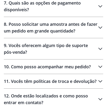
7
.
Quais são as opções de pagamento
disponíveis?
10 dias
brinde
48 horas
8
.
Posso solicitar uma amostra antes de fazer
um pedido em grande quantidade?
amostras
9
.
Vocês oferecem algum tipo de suporte
pós-venda?
amostras
10
.
Como posso acompanhar meu pedido?
11
.
Vocês têm políticas de troca e devolução?
12
.
Onde estão localizados e como posso
entrar em contato?
30 dias
90 dias