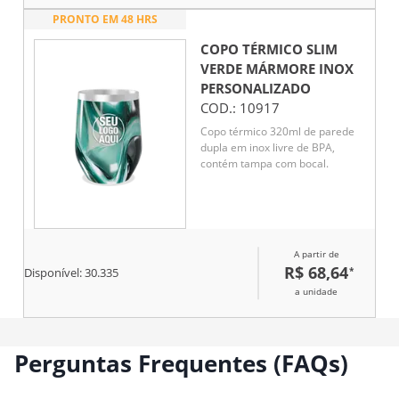
PRONTO EM 48 HRS
COPO TÉRMICO SLIM
VERDE MÁRMORE INOX
PERSONALIZADO
COD.:
10917
Copo térmico 320ml de parede
dupla em inox livre de BPA,
contém tampa com bocal.
A partir de
R$ 68,64
*
Disponível:
30.335
a unidade
Perguntas Frequentes (FAQs)