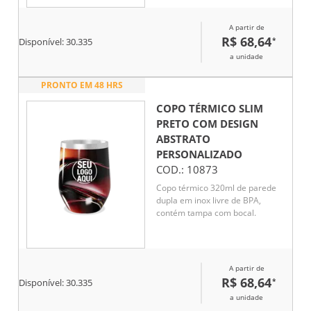
A partir de
R$ 68,64
*
Disponível:
30.335
a unidade
PRONTO EM 48 HRS
COPO TÉRMICO SLIM
PRETO COM DESIGN
ABSTRATO
PERSONALIZADO
COD.:
10873
Copo térmico 320ml de parede
dupla em inox livre de BPA,
contém tampa com bocal.
A partir de
R$ 68,64
*
Disponível:
30.335
a unidade