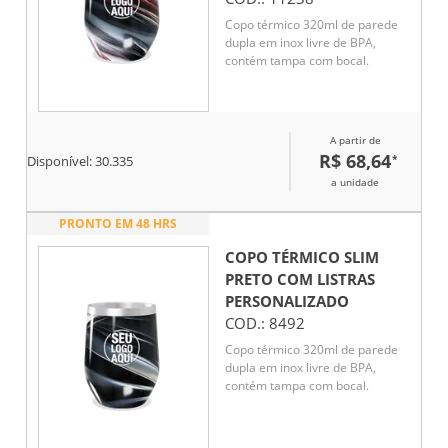
Copo térmico 320ml de parede
dupla em inox livre de BPA,
contém tampa com bocal.
A partir de
R$ 68,64
*
Disponível:
30.335
a unidade
PRONTO EM 48 HRS
COPO TÉRMICO SLIM
PRETO COM LISTRAS
PERSONALIZADO
COD.:
8492
Copo térmico 320ml de parede
dupla em inox livre de BPA,
contém tampa com bocal.