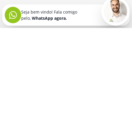
Seja bem vindo! Fala comigo
pelo,
WhatsApp agora.
Seja bem vindo! Fala comigo
pelo,
WhatsApp agora.
BRINDES PERSONALIZADOS
SEGMENTOS
Acessórios De
Guarda Chuva E
Academia para brindes
Celular E Tablet
Guarda Sol
para
Advocacia para brindes
para brindes
brindes
Automotivo para brindes
Acessórios
Kit Churrasco
Técnologicos
para brindes
Churrascaria para brindes
para brindes
Kit Executivo
Corporativo para brindes
Agendas E
para brindes
Calendários
Dia da Mulher para brindes
Kit Queijo E Kit
para brindes
Pizza
para
Dia das Criancas para brindes