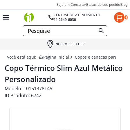
Seja um Consultor
Status do seu pedido
Blog
CENTRAL DE ATENDIMENTO
0
11 2649-6030
INFORME SEU CEP
Você está aqui:
Página Inicial
Copos e canecas para brind
Copo Térmico Slim Azul Metálico
Personalizado
Modelo:
10151378145
ID Produto:
6742