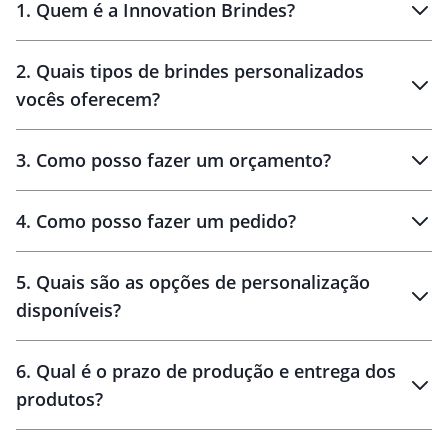
1
.
Quem é a Innovation Brindes?
Innovation Brindes
2
.
Quais tipos de brindes personalizados
Brindes
personalizados
vocês oferecem?
3
.
Como posso fazer um orçamento?
personalizados
4
.
Como posso fazer um pedido?
brinde
5
.
Quais são as opções de personalização
personalização
disponíveis?
amostra virtual
personalização
6
.
Qual é o prazo de produção e entrega dos
produtos?