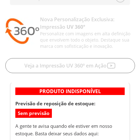
Nova Personalização Exclusiva:
Impressão
UV 360°
Personalize com imagens em alta definição
que envolvem todo o objeto. Destaque sua
marca com sofisticação e inovação.
Veja a Impressão UV 360º em Ação
PRODUTO INDISPONÍVEL
Previsão de reposição de estoque:
Sem previsão
A gente te avisa quando ele estiver em nosso
estoque. Basta deixar seus dados aqui: