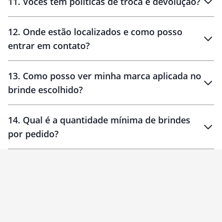
11
.
Vocês têm políticas de troca e devolução?
12
.
Onde estão localizados e como posso
entrar em contato?
30 dias
90 dias
localizados
13
.
Como posso ver minha marca aplicada no
brinde escolhido?
14
.
Qual é a quantidade mínima de brindes
por pedido?
brinde
Personalizado
1 unidade