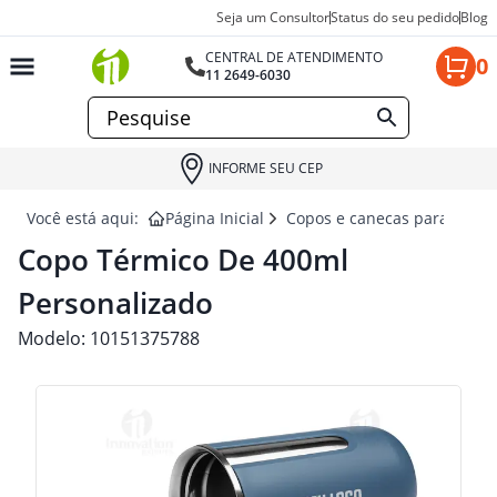
Seja um Consultor
Status do seu pedido
Blog
CENTRAL DE ATENDIMENTO
0
11 2649-6030
INFORME SEU CEP
Você está aqui:
Página Inicial
Copos e canecas para brind
Copo Térmico De 400ml
Personalizado
Modelo:
10151375788