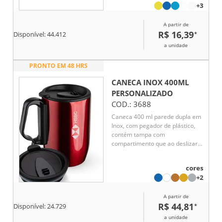
+3
A partir de
R$ 16,39
*
Disponível:
44.412
a unidade
PRONTO EM 48 HRS
CANECA INOX 400ML
PERSONALIZADO
COD.:
3688
Caneca 400 ml parede dupla em
Inox, com pegador de plástico,
contém tampa com
compartimento que ao deslizar,
pode ser aberto para beber e
base com EVA antiderrapante.
cores
+2
A partir de
R$ 44,81
*
Disponível:
24.729
a unidade