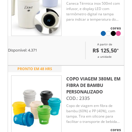
Caneca Térmica inox 500ml com
infusor, e display LED com
termômetro digital na tampa
para indicar a temperatura do
líquido.
cores
A partir de
R$ 125,50
*
Disponível:
4.371
a unidade
PRONTO EM 48 HRS
COPO VIAGEM 380ML EM
FIBRA DE BAMBU
PERSONALIZADO
COD.:
2335
Copo de viagem em fibra de
bambu (60%) e PP (40%), com
tampa. Tira em silicone para
facilitar o transporte de bebidas
quentes. Capacidade até 380 mL.
cores