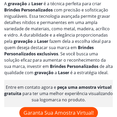
A
gravação
a
Laser
é a técnica perfeita para criar
Brindes
Personalizado
s
com precisão e sofisticação
inigualáveis. Essa tecnologia avançada permite gravar
detalhes nítidos e permanentes em uma ampla
variedade de materiais, como metal, madeira, acrílico
e vidro. A durabilidade e a elegância proporcionadas
pela
gravação
a
Laser
fazem dela a escolha ideal para
quem deseja destacar sua marca em
Brindes
Personalizado
s
exclusivos
. Se você busca uma
solução eficaz para aumentar o reconhecimento da
sua marca, investir em
Brindes
Personalizado
s
de alta
qualidade com
gravação
a
Laser
é a estratégia ideal.
Entre em contato agora e
peça uma amostra virtual
gratuita
para ter uma melhor experiência visualizando
sua logomarca no produto.
Garanta Sua Amostra Virtual!