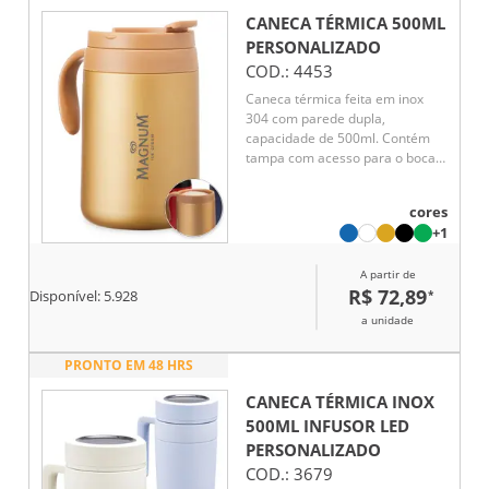
CANECA TÉRMICA 500ML
PERSONALIZADO
COD.:
4453
Caneca térmica feita em inox
304 com parede dupla,
capacidade de 500ml. Contém
tampa com acesso para o bocal,
alça plástica e base
antiderrapante
cores
+1
A partir de
R$ 72,89
*
Disponível:
5.928
a unidade
PRONTO EM 48 HRS
CANECA TÉRMICA INOX
500ML INFUSOR LED
PERSONALIZADO
COD.:
3679