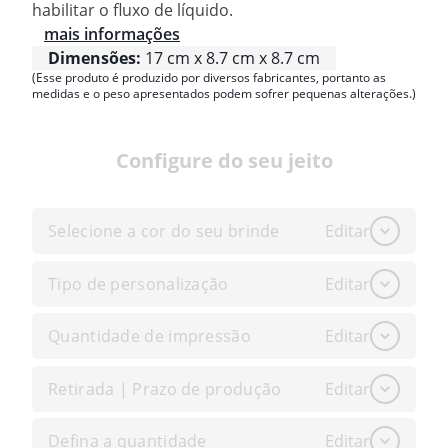
habilitar o fluxo de líquido.
mais informações
Dimensões:
17 cm x 8.7 cm x 8.7 cm
(Esse produto é produzido por diversos fabricantes, portanto as
medidas e o peso apresentados podem sofrer pequenas alterações.)
Configure do seu jeito
Selecione a cor do seu brinde
Editar
Tipo de personalização
Editar
Quantidade de impressão
Editar
Retirada | Prazo de produção
Editar
Defina a quantidade
Editar