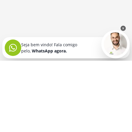
Seja bem vindo! Fala comigo
pelo,
WhatsApp agora.
Seja bem vindo! Fala comigo
pelo,
WhatsApp agora.
BRINDES PERSONALIZADOS
SEGMENTOS
Acessórios De
Guarda Chuva E
Academia para brindes
Celular E Tablet
Guarda Sol
para