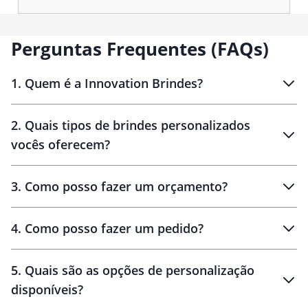
Perguntas Frequentes (FAQs)
1
.
Quem é a Innovation Brindes?
Innovation Brindes
2
.
Quais tipos de brindes personalizados
Brindes
personalizados
vocês oferecem?
3
.
Como posso fazer um orçamento?
personalizados
4
.
Como posso fazer um pedido?
brinde
5
.
Quais são as opções de personalização
personalização
disponíveis?
amostra virtual