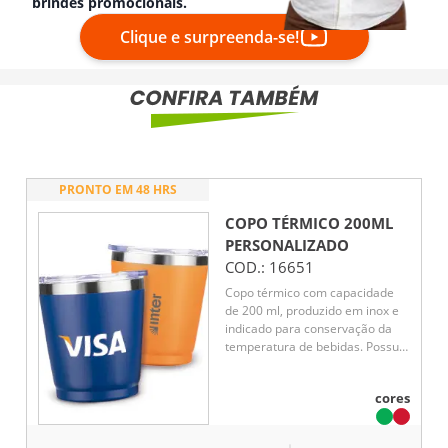
brindes promocionais.
Clique e surpreenda-se!
PRONTO EM 48 HRS
COPO TÉRMICO 200ML
PERSONALIZADO
COD.:
16651
Copo térmico com capacidade
de 200 ml, produzido em inox e
indicado para conservação da
temperatura de bebidas. Possui
parte interna térmica, tampa
com bocal, trava de segurança e
cores
vedação em silicone, auxiliando
na prevenção de vazamentos e
oferecendo praticidade para o