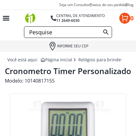
Seja um Consultor
Status do seu pedido
Blog
CENTRAL DE ATENDIMENTO
0
11 2649-6030
INFORME SEU CEP
Você está aqui:
Página Inicial
Relógios para brindes
CR
Cronometro Timer Personalizado
Modelo:
10140817155