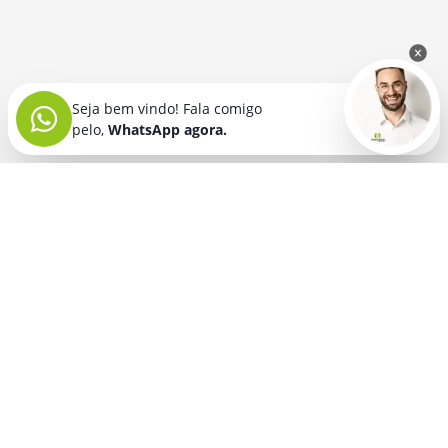
Seja bem vindo! Fala comigo
pelo,
WhatsApp agora.
Seja bem vindo! Fala comigo
pelo,
WhatsApp agora.
BRINDES PERSONALIZADOS
SEGMENTOS
Acessórios De
Guarda Chuva E
Academia para brindes
Celular E Tablet
Guarda Sol
para
Advocacia para brindes
para brindes
brindes
Automotivo para brindes
Acessórios
Kit Churrasco
Técnologicos
para brindes