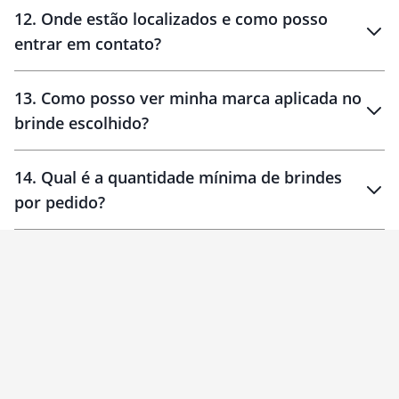
12
.
Onde estão localizados e como posso
entrar em contato?
30 dias
90 dias
localizados
13
.
Como posso ver minha marca aplicada no
brinde escolhido?
14
.
Qual é a quantidade mínima de brindes
por pedido?
brinde
Personalizado
1 unidade