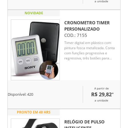
a unidade
NOVIDADE
CRONOMETRO TIMER
PERSONALIZADO
COD.:
7155
Timer digital em plástico com
pintura fosca metalizada. Conta
com funções progressiva e
regressiva, três botões para
controle da contagem, botão
lateral liga/desliga, imã traseiro
para superfícies metálicas e
alarme sonoro de 1 minuto ao
fim da contagem. Limite: 99
A partir de
minutos e 59 segundos.
R$ 29,82
*
Disponível:
420
a unidade
PRONTO EM 48 HRS
RELÓGIO DE PULSO