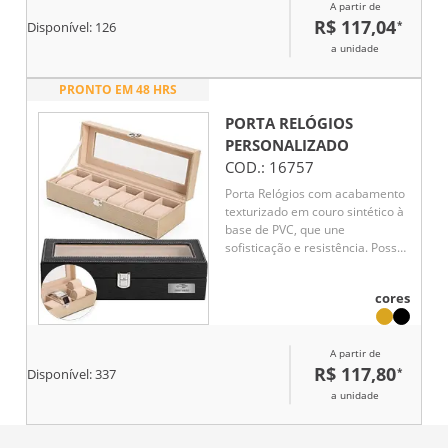
A partir de
R$ 117,04
*
Disponível:
126
a unidade
PRONTO EM 48 HRS
PORTA RELÓGIOS
PERSONALIZADO
COD.:
16757
Porta Relógios com acabamento
texturizado em couro sintético à
base de PVC, que une
sofisticação e resistência. Possui
revestimento interno em tecido
aveludado, seis divisórias com
cores
almofadas removíveis, visor em
vidro que facilita a visualização
das peças e trava de segurança,
A partir de
garantindo maior proteção. Um
R$ 117,80
*
brinde corporativo elegante,
Disponível:
337
funcional e de alto valor
a unidade
agregado, ideal para organizar e
preservar relógios com estilo.