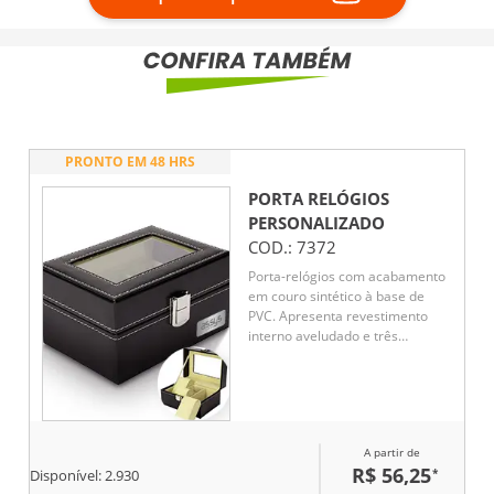
PRONTO EM 48 HRS
PORTA RELÓGIOS
PERSONALIZADO
COD.:
7372
Porta-relógios com acabamento
em couro sintético à base de
PVC. Apresenta revestimento
interno aveludado e três
compartimentos fixos com
almofadas removíveis de
espuma, além de viseira em
vidro e trava de segurança para
o fechamento do estojo.
A partir de
R$ 56,25
*
Disponível:
2.930