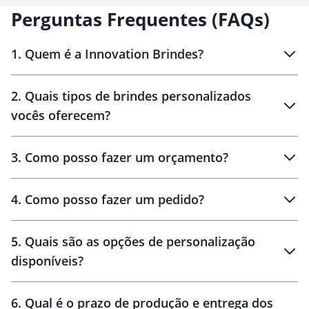
Perguntas Frequentes (FAQs)
1
.
Quem é a Innovation Brindes?
Innovation Brindes
2
.
Quais tipos de brindes personalizados
Brindes
personalizados
vocês oferecem?
3
.
Como posso fazer um orçamento?
personalizados
4
.
Como posso fazer um pedido?
brinde
5
.
Quais são as opções de personalização
personalização
disponíveis?
amostra virtual
personalização
6
.
Qual é o prazo de produção e entrega dos