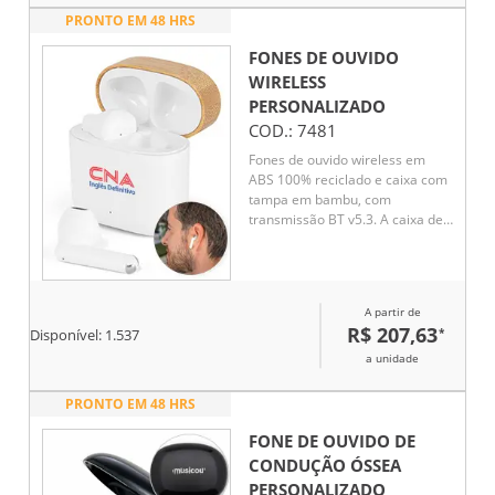
PRONTO EM 48 HRS
FONES DE OUVIDO
WIRELESS
PERSONALIZADO
COD.:
7481
Fones de ouvido wireless em
ABS 100% reciclado e caixa com
tampa em bambu, com
transmissão BT v5.3. A caixa de
carregamento tem uma bateria
de 300 mAh que permite
carregar os fones,
aproximadamente, 3 vezes com
A partir de
uma única carga, oferecendo
R$ 207,63
*
Disponível:
1.537
uma autonomia, aproximada, de
5h. Permitem atender
a unidade
chamadas, controlar o volume e
a playlist do dispositivo móvel.
PRONTO EM 48 HRS
Incluso um cabo de
carregamento USB-C em TPE
FONE DE OUVIDO DE
100% reciclado.
CONDUÇÃO ÓSSEA
PERSONALIZADO