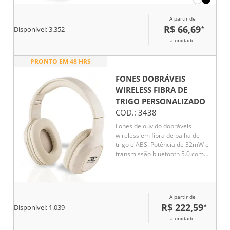
incluso cabo USB/micro USB
para carregar fornecido em
A partir de
bolsa em EVA
R$ 66,69
*
Disponível:
3.352
a unidade
PRONTO EM 48 HRS
FONES DOBRÁVEIS
WIRELESS FIBRA DE
TRIGO
PERSONALIZADO
COD.:
3438
Fones de ouvido dobráveis
wireless em fibra de palha de
trigo e ABS. Potência de 32mW e
transmissão bluetooth 5.0 com
alcance até 10m. Bateria com
capacidade de 400mAh e tempo
de reprodução até 13 horas.
A partir de
R$ 222,59
*
Disponível:
1.039
a unidade