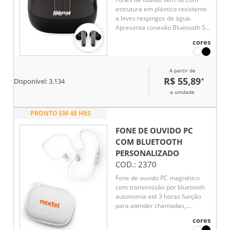
estrutura em plástico resistente
a leves respingos de água.
Apresenta conexão Bluetooth 5.4
e responde a comandos por
cores
toque, além de estojo para
carregamento em plástico
texturizado com entrada USB-C.
A partir de
Acompanha cordão em nylon
R$ 55,89
*
Disponível:
3.134
com clipe plástico e cabo USB-C
para recarga dos fones.
a unidade
PRONTO EM 48 HRS
FONE DE OUVIDO PC
COM BLUETOOTH
PERSONALIZADO
COD.:
2370
Fone de ouvido PC magnético
com transmissão por bluetooth
autonomia até 3 horas função
para atender chamadas,
controle de volume e conexão à
cores
playlist do dispositivo móvel.