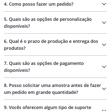
personalizados
4
.
Como posso fazer um pedido?
brinde
5
.
Quais são as opções de personalização
personalização
disponíveis?
amostra virtual
personalização
6
.
Qual é o prazo de produção e entrega dos
produtos?
7
.
Quais são as opções de pagamento
disponíveis?
10 dias
brinde
48 horas
8
.
Posso solicitar uma amostra antes de fazer
um pedido em grande quantidade?
amostras
9
.
Vocês oferecem algum tipo de suporte