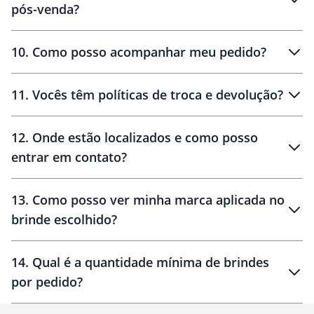
pós-venda?
amostras
10
.
Como posso acompanhar meu pedido?
11
.
Vocês têm políticas de troca e devolução?
12
.
Onde estão localizados e como posso
entrar em contato?
30 dias
90 dias
localizados
13
.
Como posso ver minha marca aplicada no
brinde escolhido?
14
.
Qual é a quantidade mínima de brindes
por pedido?
brinde
Personalizado
1 unidade