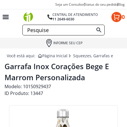
Seja um Consultor
Status do seu pedido
Blog
CENTRAL DE ATENDIMENTO
0
11 2649-6030
INFORME SEU CEP
Você está aqui:
Página Inicial
Squeezes, Garrafas e Coquet
Garrafa Inox Corações Bege E
Marrom Personalizada
Modelo:
10150929437
ID Produto:
13447