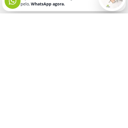
pelo,
WhatsApp agora.
Seja bem vindo! Fala comigo
pelo,
WhatsApp agora.
BRINDES PERSONALIZADOS
SEGMENTOS
Acessórios De
Guarda Chuva E
Academia para brindes
Celular E Tablet
Guarda Sol
para
Advocacia para brindes
para brindes
brindes
Automotivo para brindes
Acessórios
Kit Churrasco
Técnologicos
para brindes
Churrascaria para brindes
para brindes
Kit Executivo
Corporativo para brindes
Agendas E
para brindes
Calendários
Dia da Mulher para brindes
Kit Queijo E Kit
para brindes
Pizza
para
Dia das Criancas para brindes
Beleza &
brindes
Dia das Maes para brindes
Autocuidado
Kit Vinho
para
para brindes
Dia do Trabalho para brindes
brindes