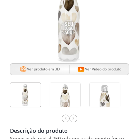
Ver produto em 3D
Ver Vídeo do produto
Descrição do produto
Squeeze de metal 750 ml com acabamento fosco.