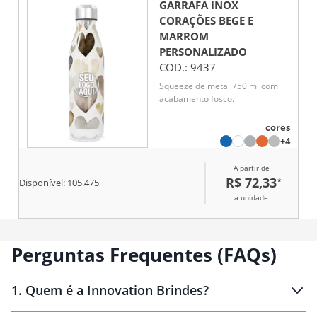
GARRAFA INOX
CORAÇÕES BEGE E
MARROM
PERSONALIZADO
COD.:
9437
Squeeze de metal 750 ml com
acabamento fosco.
cores
+4
A partir de
R$ 72,33
*
Disponível:
105.475
a unidade
Perguntas Frequentes (FAQs)
1
.
Quem é a Innovation Brindes?