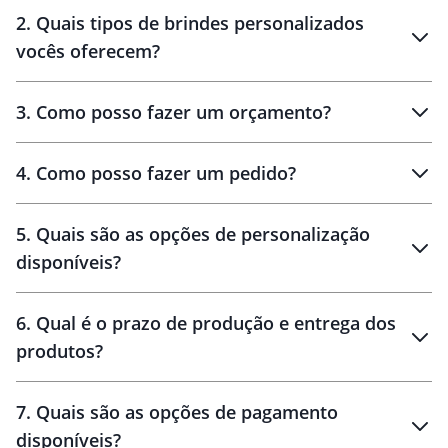
Innovation Brindes
2
.
Quais tipos de brindes personalizados
Brindes
personalizados
vocês oferecem?
3
.
Como posso fazer um orçamento?
personalizados
4
.
Como posso fazer um pedido?
brinde
5
.
Quais são as opções de personalização
personalização
disponíveis?
amostra virtual
personalização
6
.
Qual é o prazo de produção e entrega dos
produtos?
7
.
Quais são as opções de pagamento
disponíveis?
10 dias