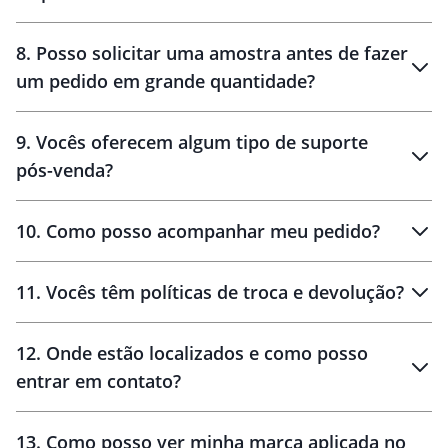
brinde
48 horas
8
.
Posso solicitar uma amostra antes de fazer
um pedido em grande quantidade?
amostras
9
.
Vocês oferecem algum tipo de suporte
pós-venda?
amostras
10
.
Como posso acompanhar meu pedido?
11
.
Vocês têm políticas de troca e devolução?
12
.
Onde estão localizados e como posso
entrar em contato?
30 dias
90 dias
localizados
13
.
Como posso ver minha marca aplicada no