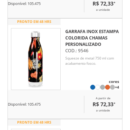
R$ 72,33
*
Disponível:
105.475
a unidade
PRONTO EM 48 HRS
GARRAFA INOX ESTAMPA
COLORIDA CHAMAS
PERSONALIZADO
COD.:
9546
Squeeze de metal 750 ml com
acabamento fosco.
cores
+4
A partir de
R$ 72,33
*
Disponível:
105.475
a unidade
PRONTO EM 48 HRS