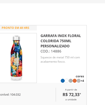
PRONTO EM 48 HRS
GARRAFA INOX FLORAL
COLORIDA 750ML
PERSONALIZADO
COD.:
14886
Squeeze de metal 750 ml com
acabamento fosco.
cores
+4
A partir de
R$ 72,33
*
onível:
104.032
a unidade