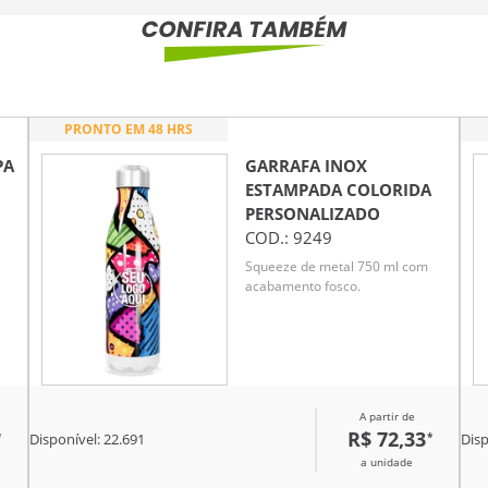
PRONTO EM 48 HRS
PA
GARRAFA INOX
ESTAMPADA COLORIDA
PERSONALIZADO
COD.:
9249
Squeeze de metal 750 ml com
acabamento fosco.
A partir de
R$ 72,33
*
*
Disponível:
22.691
Disp
a unidade