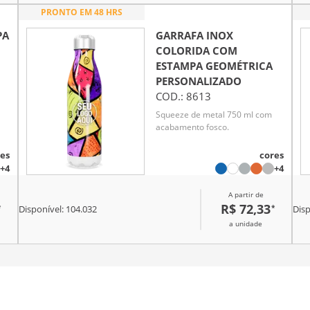
PRONTO EM 48 HRS
PA
GARRAFA INOX
COLORIDA COM
ESTAMPA GEOMÉTRICA
PERSONALIZADO
COD.:
8613
Squeeze de metal 750 ml com
acabamento fosco.
es
cores
+4
+4
A partir de
R$ 72,33
*
*
Disponível:
104.032
Disp
a unidade