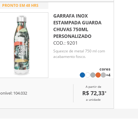
PRONTO EM 48 HRS
GARRAFA INOX
ESTAMPADA GUARDA
CHUVAS 750ML
PERSONALIZADO
COD.:
9201
Squeeze de metal 750 ml com
acabamento fosco.
cores
+4
A partir de
R$ 72,33
*
onível:
104.032
a unidade