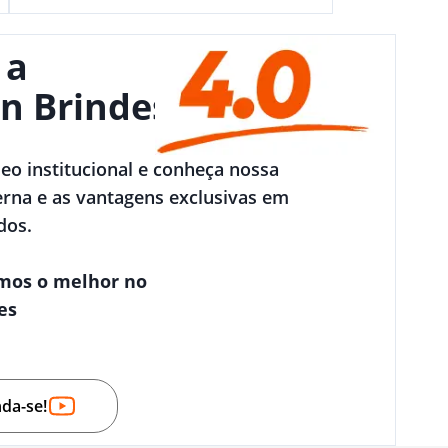
 a
n Brindes
deo institucional e conheça nossa
rna e as vantagens exclusivas em
dos.
mos o melhor no
es
nda-se!