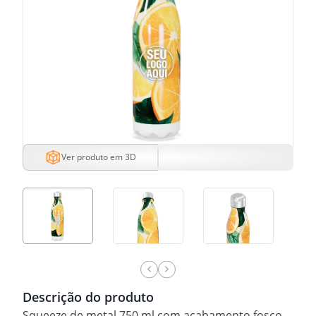
Ver produto em 3D
Descrição do produto
Squeeze de metal 750 ml com acabamento fosco.