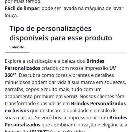
por mais tempo.
Fácil de limpar
: pode ser lavada na máquina de lavar
louça.
Tipo de personalizações
disponíveis para esse produto
Colorido
Explore a sofisticação e a beleza dos
Brindes
Personalizado
s
criados com nossa Impressão
UV
360°
º. Descubra como cores vibrantes e detalhes
minuciosos podem dar vida à sua marca em squeezes,
garrafas, copos e muito mais, tudo com um
acabamento premium em verniz. Nossos clientes têm
transformado suas ideias em
Brindes
Personalizado
s
exclusivos
que destacam a qualidade e o estilo de
suas marcas. Se você busca impressionar com
Brindes
Personalizado
s
que combinam inovação e elegância, a
Impressão
UV 360°
º é a escolha ideal.