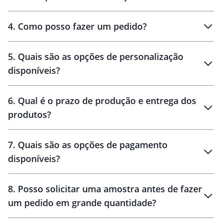
personalizados
4
.
Como posso fazer um pedido?
brinde
5
.
Quais são as opções de personalização
personalização
disponíveis?
amostra virtual
personalização
6
.
Qual é o prazo de produção e entrega dos
produtos?
7
.
Quais são as opções de pagamento
disponíveis?
10 dias
brinde
48 horas
8
.
Posso solicitar uma amostra antes de fazer
um pedido em grande quantidade?