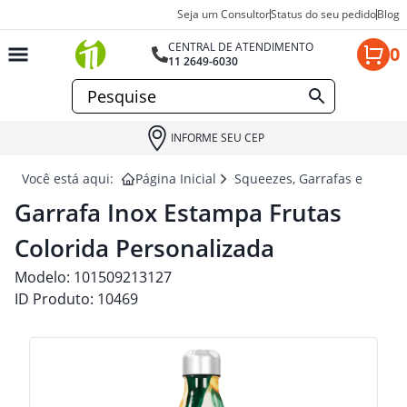
Seja um Consultor
Status do seu pedido
Blog
CENTRAL DE ATENDIMENTO
0
11 2649-6030
INFORME SEU CEP
Você está aqui:
Página Inicial
Squeezes, Garrafas e Coquet
Garrafa Inox Estampa Frutas
Colorida Personalizada
Modelo:
101509213127
ID Produto:
10469