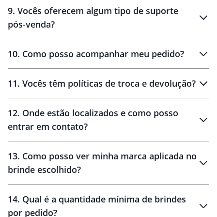
amostras
9
.
Vocês oferecem algum tipo de suporte
pós-venda?
amostras
10
.
Como posso acompanhar meu pedido?
11
.
Vocês têm políticas de troca e devolução?
12
.
Onde estão localizados e como posso
entrar em contato?
30 dias
90 dias
localizados
13
.
Como posso ver minha marca aplicada no
brinde escolhido?
14
.
Qual é a quantidade mínima de brindes
por pedido?
brinde
Personalizado