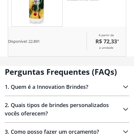
A partir de
R$ 72,33
*
Disponível:
22.891
a unidade
Perguntas Frequentes (FAQs)
1
.
Quem é a Innovation Brindes?
Innovation Brindes
2
.
Quais tipos de brindes personalizados
Brindes
personalizados
vocês oferecem?
3
.
Como posso fazer um orçamento?