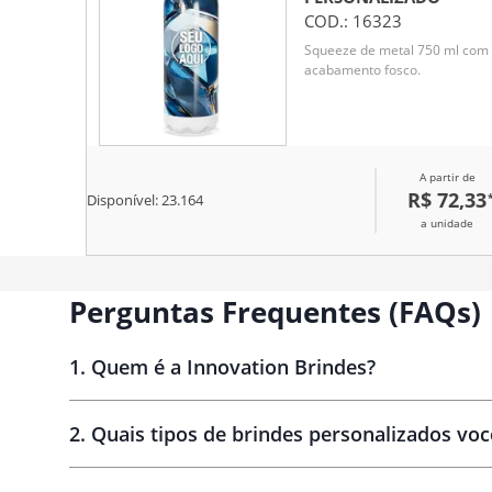
COD.:
16323
Squeeze de metal 750 ml com
acabamento fosco.
A partir de
R$ 72,33
Disponível:
23.164
a unidade
Perguntas Frequentes (FAQs)
1
.
Quem é a Innovation Brindes?
Innovation Brindes
2
.
Quais tipos de brindes personalizados vo