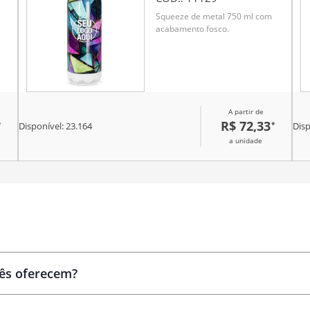
Squeeze de metal 750 ml com
acabamento fosco.
A partir de
R$ 72,33
*
*
Disponível:
23.164
Disp
a unidade
Brindes
personalizados
cês oferecem?