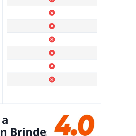
 a
n Brindes