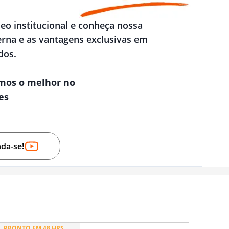
deo institucional e conheça nossa
rna e as vantagens exclusivas em
dos.
mos o melhor no
es
nda-se!
PRONTO EM 48 HRS