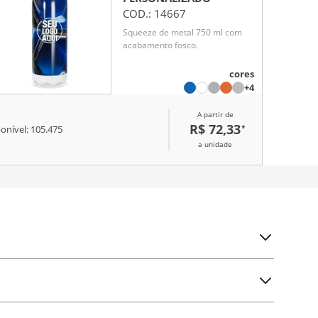
COD.:
14667
Squeeze de metal 750 ml com
acabamento fosco.
cores
+4
A partir de
R$ 72,33
*
onível:
105.475
a unidade