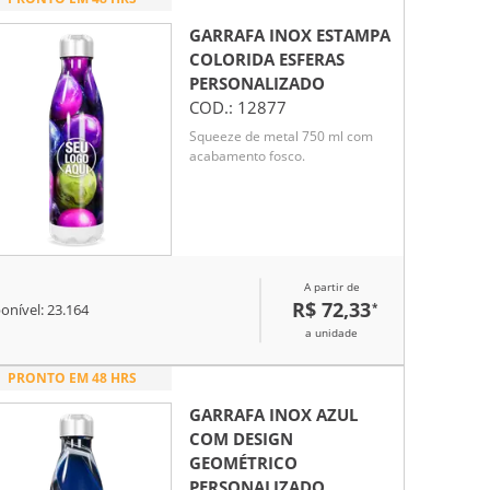
GARRAFA INOX ESTAMPA
COLORIDA ESFERAS
PERSONALIZADO
COD.:
12877
Squeeze de metal 750 ml com
acabamento fosco.
A partir de
R$ 72,33
*
onível:
23.164
a unidade
PRONTO EM 48 HRS
GARRAFA INOX AZUL
COM DESIGN
GEOMÉTRICO
PERSONALIZADO