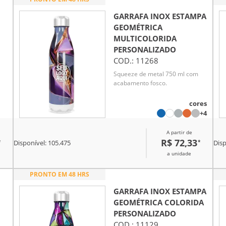
GARRAFA INOX ESTAMPA
GEOMÉTRICA
MULTICOLORIDA
PERSONALIZADO
COD.:
11268
Squeeze de metal 750 ml com
acabamento fosco.
cores
+4
A partir de
R$ 72,33
*
*
Disponível:
105.475
Disp
a unidade
PRONTO EM 48 HRS
GARRAFA INOX ESTAMPA
GEOMÉTRICA COLORIDA
PERSONALIZADO
COD.:
11129