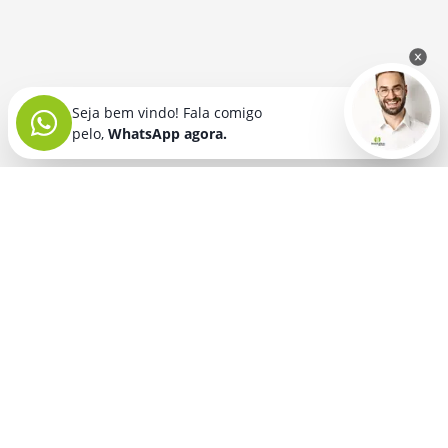
Seja bem vindo! Fala comigo
pelo,
WhatsApp agora.
Seja bem vindo! Fala comigo
pelo,
WhatsApp agora.
BRINDES PERSONALIZADOS
SEGMENTOS
Acessórios De
Guarda Chuva E
Academia para brindes
Celular E Tablet
Guarda Sol
para
Advocacia para brindes
para brindes
brindes
Automotivo para brindes
Acessórios
Kit Churrasco