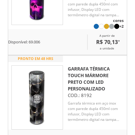
com parede dupla 450ml com
infusor, Display LED com
termômetro digital na tampa
para indicar a temperatura do
cores
líquido, Conserva líquido quente
+2
por até 5 horas e líquido frio até
A partir de
7 horas
R$ 70,13
*
Disponível:
69.006
a unidade
PRONTO EM 48 HRS
GARRAFA TÉRMICA
TOUCH MÁRMORE
PRETO COM LED
PERSONALIZADO
COD.:
8192
Garrafa térmica em aço inox
com parede dupla 450ml com
infusor, Display LED com
termômetro digital na tampa
para indicar a temperatura do
líquido, Conserva líquido quente