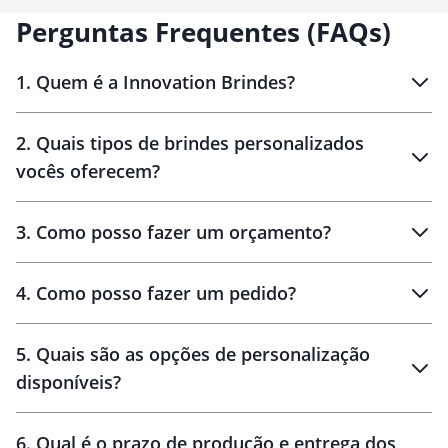
Perguntas Frequentes (FAQs)
1
.
Quem é a Innovation Brindes?
Innovation Brindes
2
.
Quais tipos de brindes personalizados
Brindes
personalizados
vocês oferecem?
3
.
Como posso fazer um orçamento?
personalizados
4
.
Como posso fazer um pedido?
brinde
5
.
Quais são as opções de personalização
personalização
disponíveis?
amostra virtual
personalização
6
.
Qual é o prazo de produção e entrega dos