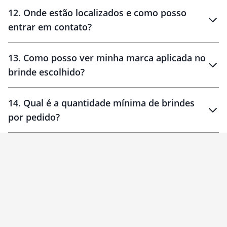
12
.
Onde estão localizados e como posso
entrar em contato?
30 dias
90 dias
localizados
13
.
Como posso ver minha marca aplicada no
brinde escolhido?
14
.
Qual é a quantidade mínima de brindes
por pedido?
brinde
Personalizado
1 unidade