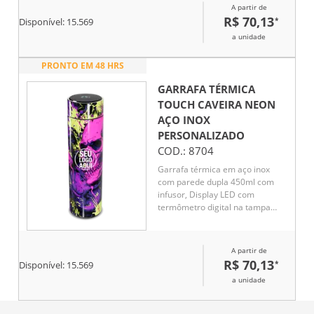
por até 5 horas e líquido frio até
A partir de
7 horas
R$ 70,13
*
Disponível:
15.569
a unidade
PRONTO EM 48 HRS
GARRAFA TÉRMICA
TOUCH CAVEIRA NEON
AÇO INOX
PERSONALIZADO
COD.:
8704
Garrafa térmica em aço inox
com parede dupla 450ml com
infusor, Display LED com
termômetro digital na tampa
para indicar a temperatura do
líquido, Conserva líquido quente
por até 5 horas e líquido frio até
A partir de
7 horas
R$ 70,13
*
Disponível:
15.569
a unidade