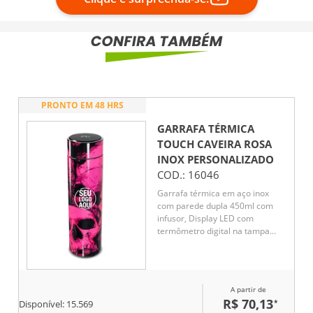
PRONTO EM 48 HRS
GARRAFA TÉRMICA
TOUCH CAVEIRA ROSA
INOX
PERSONALIZADO
COD.:
16046
Garrafa térmica em aço inox
com parede dupla 450ml com
infusor, Display LED com
termômetro digital na tampa
para indicar a temperatura do
líquido, Conserva líquido quente
por até 5 horas e líquido frio até
7 horas
A partir de
R$ 70,13
*
Disponível:
15.569