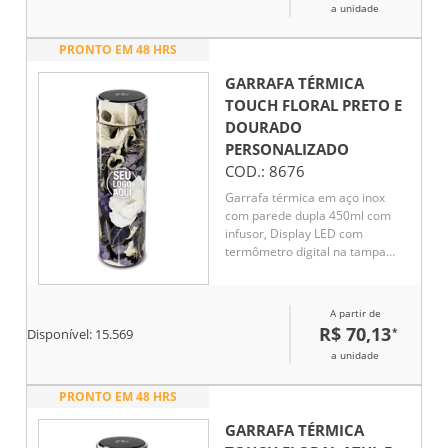
a unidade
PRONTO EM 48 HRS
GARRAFA TÉRMICA
TOUCH FLORAL PRETO E
DOURADO
PERSONALIZADO
COD.:
8676
Garrafa térmica em aço inox
com parede dupla 450ml com
infusor, Display LED com
termômetro digital na tampa
para indicar a temperatura do
líquido, Conserva líquido quente
por até 5 horas e líquido frio até
A partir de
7 horas
R$ 70,13
*
Disponível:
15.569
a unidade
PRONTO EM 48 HRS
GARRAFA TÉRMICA