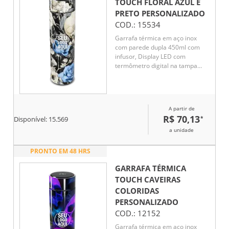
TOUCH FLORAL AZUL E
PRETO
PERSONALIZADO
COD.:
15534
Garrafa térmica em aço inox
com parede dupla 450ml com
infusor, Display LED com
termômetro digital na tampa
para indicar a temperatura do
líquido, Conserva líquido quente
por até 5 horas e líquido frio até
7 horas
A partir de
R$ 70,13
*
Disponível:
15.569
a unidade
PRONTO EM 48 HRS
GARRAFA TÉRMICA
TOUCH CAVEIRAS
COLORIDAS
PERSONALIZADO
COD.:
12152
Garrafa térmica em aço inox