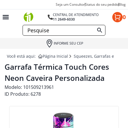
Seja um Consultor
Status do seu pedido
Blog
CENTRAL DE ATENDIMENTO
0
11 2649-6030
INFORME SEU CEP
Você está aqui:
Página Inicial
Squeezes, Garrafas e Coquet
Garrafa Térmica Touch Cores
Neon Caveira Personalizada
Modelo:
101509213961
ID Produto:
6278