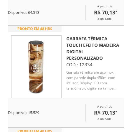
por até 5 horas e líquido frio até
A partir de
7 horas
R$ 70,13
*
Disponível:
64.513
a unidade
PRONTO EM 48 HRS
GARRAFA TÉRMICA
TOUCH EFEITO MADEIRA
DIGITAL
PERSONALIZADO
COD.:
12334
Garrafa térmica em aço inox
com parede dupla 450ml com
infusor, Display LED com
termômetro digital na tampa
para indicar a temperatura do
líquido, Conserva líquido quente
por até 5 horas e líquido frio até
A partir de
7 horas
R$ 70,13
*
Disponível:
15.529
a unidade
PRONTO EM 48 HRS