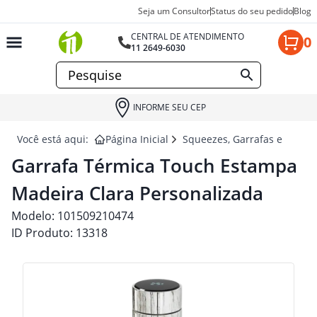
Seja um Consultor
Status do seu pedido
Blog
CENTRAL DE ATENDIMENTO
0
11 2649-6030
INFORME SEU CEP
Você está aqui:
Página Inicial
Squeezes, Garrafas e Coquet
Garrafa Térmica Touch Estampa
Madeira Clara Personalizada
Modelo:
101509210474
ID Produto:
13318