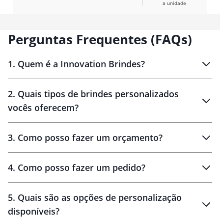
a unidade
Perguntas Frequentes (FAQs)
1
.
Quem é a Innovation Brindes?
Innovation Brindes
2
.
Quais tipos de brindes personalizados
Brindes
personalizados
vocês oferecem?
3
.
Como posso fazer um orçamento?
personalizados
4
.
Como posso fazer um pedido?
brinde
5
.
Quais são as opções de personalização
personalização
disponíveis?
amostra virtual