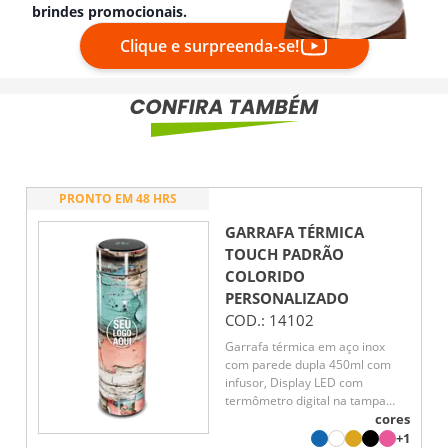
brindes promocionais.
Clique e surpreenda-se!
PRONTO EM 48 HRS
GARRAFA TÉRMICA
TOUCH PADRÃO
COLORIDO
PERSONALIZADO
COD.:
14102
Garrafa térmica em aço inox
com parede dupla 450ml com
infusor, Display LED com
termômetro digital na tampa
para indicar a temperatura do
cores
líquido, Conserva líquido quente
+1