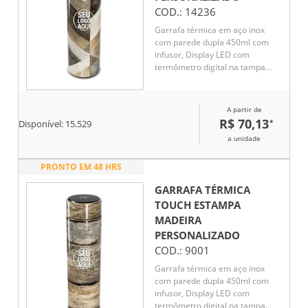
COD.:
14236
Garrafa térmica em aço inox
com parede dupla 450ml com
infusor, Display LED com
termômetro digital na tampa
para indicar a temperatura do
líquido, Conserva líquido quente
por até 5 horas e líquido frio até
A partir de
7 horas
R$ 70,13
*
Disponível:
15.529
a unidade
PRONTO EM 48 HRS
GARRAFA TÉRMICA
TOUCH ESTAMPA
MADEIRA
PERSONALIZADO
COD.:
9001
Garrafa térmica em aço inox
com parede dupla 450ml com
infusor, Display LED com
termômetro digital na tampa