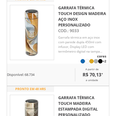
GARRAFA TÉRMICA
TOUCH DESIGN MADEIRA
AÇO INOX
PERSONALIZADO
COD.:
9033
Garrafa térmica em aço inox
com parede dupla 450ml com
infusor, Display LED com
termômetro digital na tampa
para indicar a temperatura do
cores
líquido, Conserva líquido quente
+2
por até 5 horas e líquido frio até
A partir de
7 horas
R$ 70,13
*
Disponível:
68.734
a unidade
PRONTO EM 48 HRS
GARRAFA TÉRMICA
TOUCH MADEIRA
ESTAMPADA DIGITAL
PERSONALIZADO