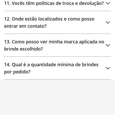
11
.
Vocês têm políticas de troca e devolução?
12
.
Onde estão localizados e como posso
entrar em contato?
30 dias
90 dias
localizados
13
.
Como posso ver minha marca aplicada no
brinde escolhido?
14
.
Qual é a quantidade mínima de brindes
por pedido?
brinde
Personalizado
1 unidade