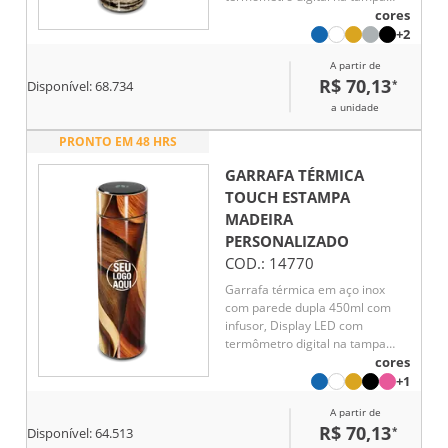
para indicar a temperatura do
cores
líquido, Conserva líquido quente
+2
por até 5 horas e líquido frio até
A partir de
7 horas
R$ 70,13
*
Disponível:
68.734
a unidade
PRONTO EM 48 HRS
GARRAFA TÉRMICA
TOUCH ESTAMPA
MADEIRA
PERSONALIZADO
COD.:
14770
Garrafa térmica em aço inox
com parede dupla 450ml com
infusor, Display LED com
termômetro digital na tampa
para indicar a temperatura do
cores
líquido, Conserva líquido quente
+1
por até 5 horas e líquido frio até
A partir de
7 horas
R$ 70,13
*
Disponível:
64.513