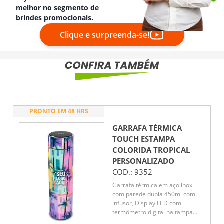
melhor no segmento de
brindes promocionais.
Clique e surpreenda-se!
PRONTO EM 48 HRS
GARRAFA TÉRMICA
TOUCH ESTAMPA
COLORIDA TROPICAL
PERSONALIZADO
COD.:
9352
Garrafa térmica em aço inox
com parede dupla 450ml com
infusor, Display LED com
termômetro digital na tampa
para indicar a temperatura do