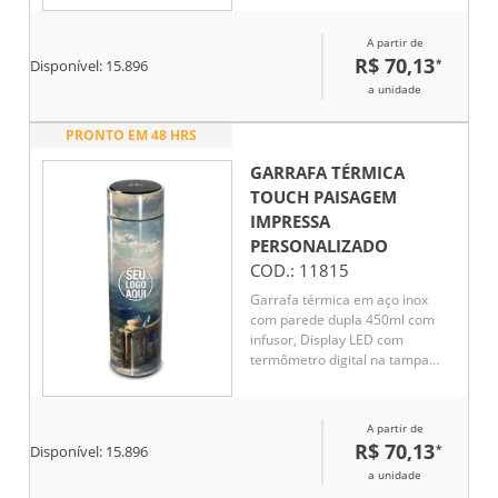
líquido, Conserva líquido quente
por até 5 horas e líquido frio até
A partir de
7 horas
R$ 70,13
*
Disponível:
15.896
a unidade
PRONTO EM 48 HRS
GARRAFA TÉRMICA
TOUCH PAISAGEM
IMPRESSA
PERSONALIZADO
COD.:
11815
Garrafa térmica em aço inox
com parede dupla 450ml com
infusor, Display LED com
termômetro digital na tampa
para indicar a temperatura do
líquido, Conserva líquido quente
por até 5 horas e líquido frio até
A partir de
7 horas
R$ 70,13
*
Disponível:
15.896
a unidade