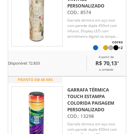
PERSONALIZADO
COD.:
8574
Garrafa térmica em aço inox
com parede dupla 450ml com
infusor, Display LED com
termômetro digital na tampa
para indicar a temperatura do
cores
líquido, Conserva líquido quente
+2
por até 5 horas e líquido frio até
A partir de
7 horas
R$ 70,13
*
Disponível:
72.833
a unidade
PRONTO EM 48 HRS
GARRAFA TÉRMICA
TOUCH ESTAMPA
COLORIDA PAISAGEM
PERSONALIZADO
COD.:
13298
Garrafa térmica em aço inox
com parede dupla 450ml com