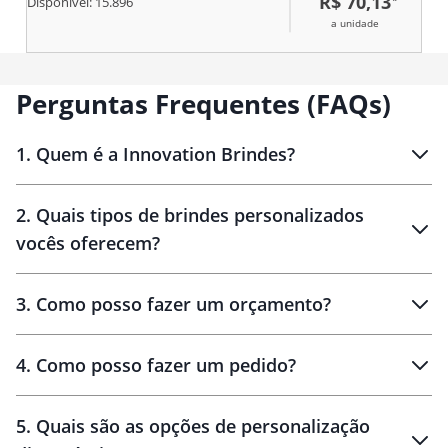
R$ 70,13
Disponível:
15.896
a unidade
Perguntas Frequentes (FAQs)
1
.
Quem é a Innovation Brindes?
Innovation Brindes
2
.
Quais tipos de brindes personalizados
Brindes
personalizados
vocês oferecem?
3
.
Como posso fazer um orçamento?
personalizados
4
.
Como posso fazer um pedido?
brinde
5
.
Quais são as opções de personalização
personalização