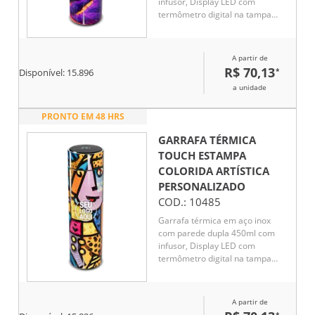
infusor, Display LED com
termômetro digital na tampa
para indicar a temperatura do
líquido, Conserva líquido quente
por até 5 horas e líquido frio até
A partir de
7 horas
R$ 70,13
*
Disponível:
15.896
a unidade
PRONTO EM 48 HRS
GARRAFA TÉRMICA
TOUCH ESTAMPA
COLORIDA ARTÍSTICA
PERSONALIZADO
COD.:
10485
Garrafa térmica em aço inox
com parede dupla 450ml com
infusor, Display LED com
termômetro digital na tampa
para indicar a temperatura do
líquido, Conserva líquido quente
por até 5 horas e líquido frio até
A partir de
7 horas
*