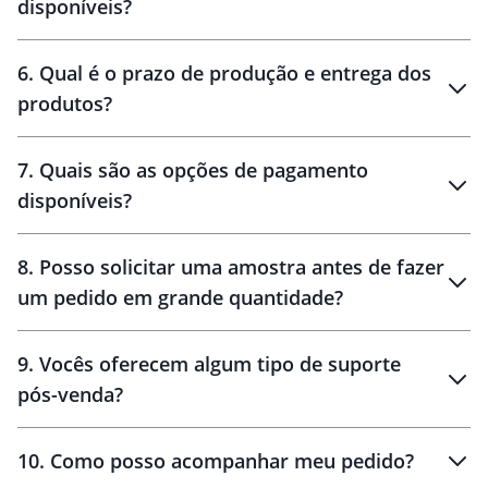
disponíveis?
amostra virtual
personalização
6
.
Qual é o prazo de produção e entrega dos
produtos?
7
.
Quais são as opções de pagamento
disponíveis?
10 dias
brinde
48 horas
8
.
Posso solicitar uma amostra antes de fazer
um pedido em grande quantidade?
amostras
9
.
Vocês oferecem algum tipo de suporte
pós-venda?
amostras
10
.
Como posso acompanhar meu pedido?