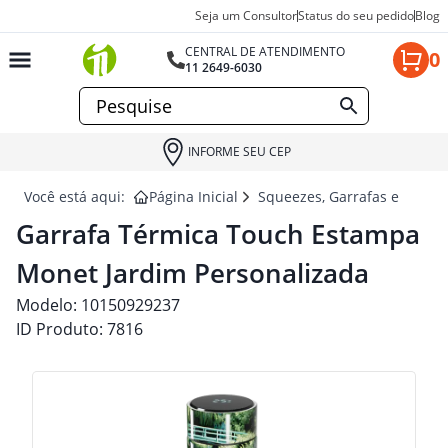
Seja um Consultor
Status do seu pedido
Blog
CENTRAL DE ATENDIMENTO
0
11 2649-6030
INFORME SEU CEP
Você está aqui:
Página Inicial
Squeezes, Garrafas e Coquet
Garrafa Térmica Touch Estampa
Monet Jardim Personalizada
Modelo:
10150929237
ID Produto:
7816