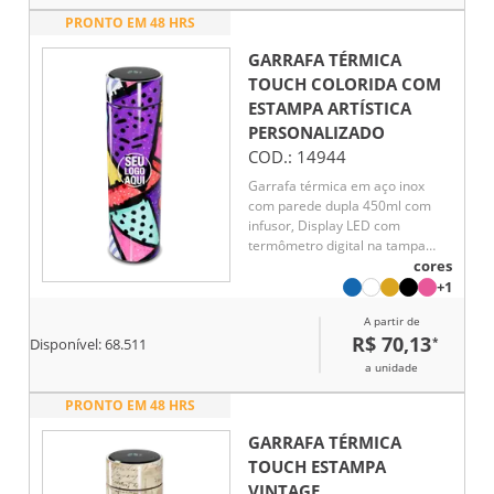
PRONTO EM 48 HRS
GARRAFA TÉRMICA
TOUCH COLORIDA COM
ESTAMPA ARTÍSTICA
PERSONALIZADO
COD.:
14944
Garrafa térmica em aço inox
com parede dupla 450ml com
infusor, Display LED com
termômetro digital na tampa
para indicar a temperatura do
cores
líquido, Conserva líquido quente
+1
por até 5 horas e líquido frio até
A partir de
7 horas
R$ 70,13
*
Disponível:
68.511
a unidade
PRONTO EM 48 HRS
GARRAFA TÉRMICA
TOUCH ESTAMPA
VINTAGE