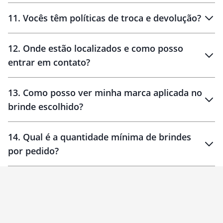
11
.
Vocês têm políticas de troca e devolução?
12
.
Onde estão localizados e como posso
entrar em contato?
30 dias
90 dias
localizados
13
.
Como posso ver minha marca aplicada no
brinde escolhido?
14
.
Qual é a quantidade mínima de brindes
por pedido?
brinde
Personalizado
1 unidade