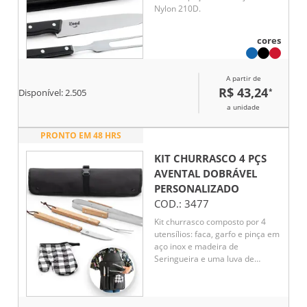
Nylon 210D.
cores
A partir de
R$ 43,24
*
Disponível:
2.505
a unidade
PRONTO EM 48 HRS
KIT CHURRASCO 4 PÇS
AVENTAL DOBRÁVEL
PERSONALIZADO
COD.:
3477
Kit churrasco composto por 4
utensílios: faca, garfo e pinça em
aço inox e madeira de
Seringueira e uma luva de
cozinha. O estojo dobrável em
600D pode ser convertível em
avental para sua proteção.