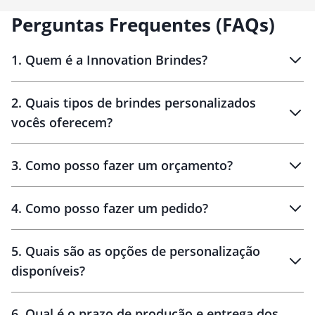
Perguntas Frequentes (FAQs)
1
.
Quem é a Innovation Brindes?
Innovation Brindes
2
.
Quais tipos de brindes personalizados
Brindes
personalizados
vocês oferecem?
3
.
Como posso fazer um orçamento?
personalizados
4
.
Como posso fazer um pedido?
brinde
5
.
Quais são as opções de personalização
personalização
disponíveis?
amostra virtual
personalização
6
.
Qual é o prazo de produção e entrega dos