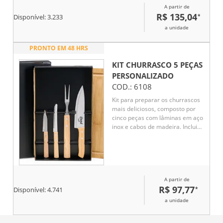
A partir de
R$ 135,04
*
Disponível:
3.233
a unidade
PRONTO EM 48 HRS
KIT CHURRASCO 5 PEÇAS
PERSONALIZADO
COD.:
6108
Kit para preparar os churrascos
mais deliciosos, composto por
cinco peças com lâminas em aço
inox e cabos de madeira. Inclui
três facas de 3", 4" e 6"
polegadas, um garfo e uma
tábua de bambu, todos
acomodados em uma caixa de
papelão. É a escolha perfeita
A partir de
para quem aprecia uma boa
R$ 97,77
*
carne em momentos de
Disponível:
4.741
celebração. Altura : 39,2 cm
a unidade