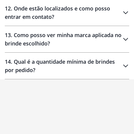
12
.
Onde estão localizados e como posso
entrar em contato?
30 dias
90 dias
localizados
13
.
Como posso ver minha marca aplicada no
brinde escolhido?
14
.
Qual é a quantidade mínima de brindes
por pedido?
brinde
Personalizado
1 unidade