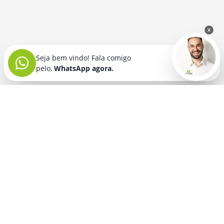
Seja bem vindo! Fala comigo
pelo,
WhatsApp agora.
Seja bem vindo! Fala comigo
pelo,
WhatsApp agora.
BRINDES PERSONALIZADOS
SEGMENTOS
Acessórios De
Guarda Chuva E
Academia para brindes
Celular E Tablet
Guarda Sol
para
Advocacia para brindes
para brindes
brindes
Automotivo para brindes
Acessórios
Kit Churrasco