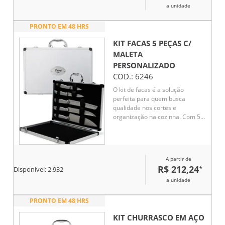
a unidade
PRONTO EM 48 HRS
KIT FACAS 5 PEÇAS C/
MALETA
PERSONALIZADO
COD.:
6246
O kit de facas é a solução
perfeita para quem busca
qualidade nos cortes e
organização na cozinha. Com 5
facas em aço inoxidável de
diferentes tamanhos, oferece
uma experiência gourmet única.
Acompanha uma maleta de
A partir de
alumínio texturizado, com
R$ 212,24
*
Disponível:
2.932
interior revestido de veludo e
duas travas para maior
a unidade
segurança. A maleta também
oferece espaço para
PRONTO EM 48 HRS
personalização, tornando o kit
ainda mais exclusivo e ideal para
KIT CHURRASCO EM AÇO