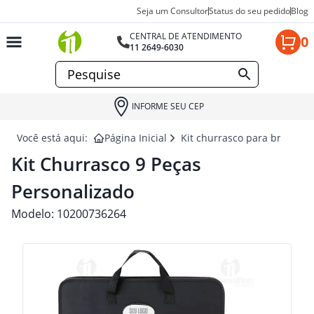
Seja um Consultor
Status do seu pedido
Blog
CENTRAL DE ATENDIMENTO
0
11 2649-6030
INFORME SEU CEP
Você está aqui:
Página Inicial
Kit churrasco para brindes
Kit Churrasco 9 Peças
Personalizado
Modelo:
10200736264