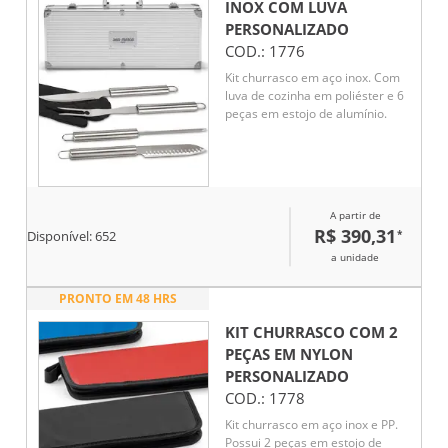
quem valoriza funcionalidade e
INOX COM LUVA
estilo na cozinha.
PERSONALIZADO
COD.:
1776
Kit churrasco em aço inox. Com
luva de cozinha em poliéster e 6
peças em estojo de alumínio.
A partir de
R$ 390,31
*
Disponível:
652
a unidade
PRONTO EM 48 HRS
KIT CHURRASCO COM 2
PEÇAS EM NYLON
PERSONALIZADO
COD.:
1778
Kit churrasco em aço inox e PP.
Possui 2 peças em estojo de