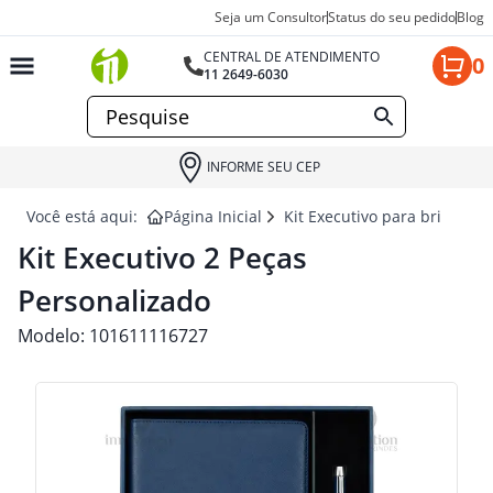
Seja um Consultor
Status do seu pedido
Blog
CENTRAL DE ATENDIMENTO
0
11 2649-6030
INFORME SEU CEP
Você está aqui:
Página Inicial
Kit Executivo para brindes
Kit Executivo 2 Peças
Personalizado
Modelo:
101611116727