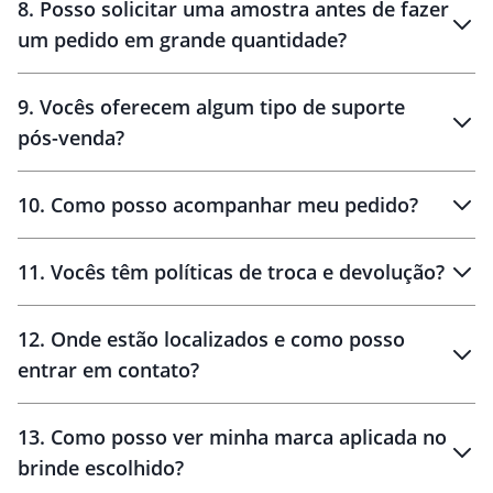
8
.
Posso solicitar uma amostra antes de fazer
um pedido em grande quantidade?
amostras
9
.
Vocês oferecem algum tipo de suporte
pós-venda?
amostras
10
.
Como posso acompanhar meu pedido?
11
.
Vocês têm políticas de troca e devolução?
12
.
Onde estão localizados e como posso
entrar em contato?
30 dias
90 dias
localizados
13
.
Como posso ver minha marca aplicada no
brinde escolhido?