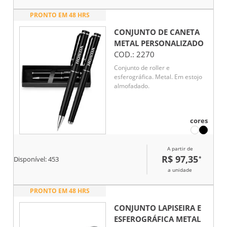
PRONTO EM 48 HRS
CONJUNTO DE CANETA
METAL
PERSONALIZADO
COD.:
2270
Conjunto de roller e
esferográfica. Metal. Em estojo
almofadado.
cores
A partir de
R$ 97,35
*
Disponível:
453
a unidade
PRONTO EM 48 HRS
CONJUNTO LAPISEIRA E
ESFEROGRÁFICA METAL