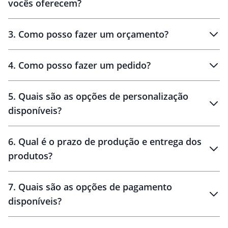
vocês oferecem?
3
.
Como posso fazer um orçamento?
personalizados
4
.
Como posso fazer um pedido?
brinde
5
.
Quais são as opções de personalização
personalização
disponíveis?
amostra virtual
personalização
6
.
Qual é o prazo de produção e entrega dos
produtos?
7
.
Quais são as opções de pagamento
disponíveis?
10 dias
brinde
48 horas