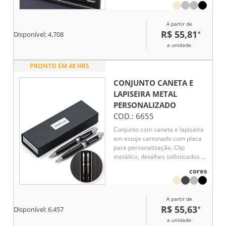
A partir de
R$ 55,81
*
Disponível:
4.708
a unidade
PRONTO EM 48 HRS
CONJUNTO CANETA E
LAPISEIRA METAL
PERSONALIZADO
COD.:
6655
Conjunto com caneta e lapiseira
em estojo cartonado com placa
para personalização. Clip
metálico, detalhes sofisticados e
acionamento por giro. Interior
cores
com espuma para melhor
apresentação.
A partir de
R$ 55,63
*
Disponível:
6.457
a unidade