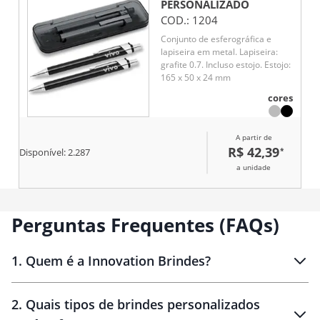
PERSONALIZADO
COD.:
1204
Conjunto de esferográfica e
lapiseira em metal. Lapiseira:
grafite 0.7. Incluso estojo. Estojo:
165 x 50 x 24 mm
cores
A partir de
R$ 42,39
*
Disponível:
2.287
a unidade
Perguntas Frequentes (FAQs)
1
.
Quem é a Innovation Brindes?
Innovation Brindes
2
.
Quais tipos de brindes personalizados
Brindes
personalizados