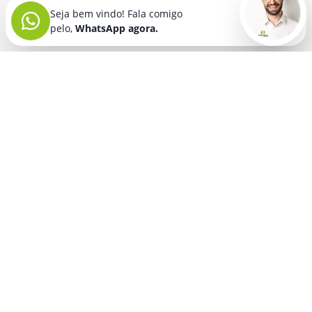
Seja bem vindo! Fala comigo
pelo,
WhatsApp agora.
Seja bem vindo! Fala comigo
pelo,
WhatsApp agora.
BRINDES PERSONALIZADOS
SEGMENTOS
Acessórios De
Guarda Chuva E
Academia para brindes
Celular E Tablet
Guarda Sol
para
Advocacia para brindes
para brindes
brindes
Automotivo para brindes
Acessórios
Kit Churrasco
Técnologicos
para brindes
Churrascaria para brindes
para brindes
Kit Executivo
Corporativo para brindes
Agendas E
para brindes
Calendários
Dia da Mulher para brindes
Kit Queijo E Kit
para brindes
Pizza
para
Dia das Criancas para brindes
Beleza &
brindes
Dia das Maes para brindes
Autocuidado