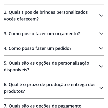
Innovation Brindes
2
.
Quais tipos de brindes personalizados
Brindes
personalizados
vocês oferecem?
3
.
Como posso fazer um orçamento?
personalizados
4
.
Como posso fazer um pedido?
brinde
5
.
Quais são as opções de personalização
personalização
disponíveis?
amostra virtual
personalização
6
.
Qual é o prazo de produção e entrega dos
produtos?
7
.
Quais são as opções de pagamento