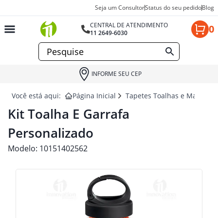
Seja um Consultor
Status do seu pedido
Blog
CENTRAL DE ATENDIMENTO
0
11 2649-6030
INFORME SEU CEP
Você está aqui:
Página Inicial
Tapetes Toalhas e Mantas p
Kit Toalha E Garrafa
Personalizado
Modelo:
10151402562