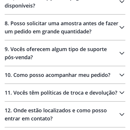
disponíveis?
10 dias
brinde
48 horas
8
.
Posso solicitar uma amostra antes de fazer
um pedido em grande quantidade?
amostras
9
.
Vocês oferecem algum tipo de suporte
pós-venda?
amostras
10
.
Como posso acompanhar meu pedido?
11
.
Vocês têm políticas de troca e devolução?
12
.
Onde estão localizados e como posso
entrar em contato?
30 dias
90 dias