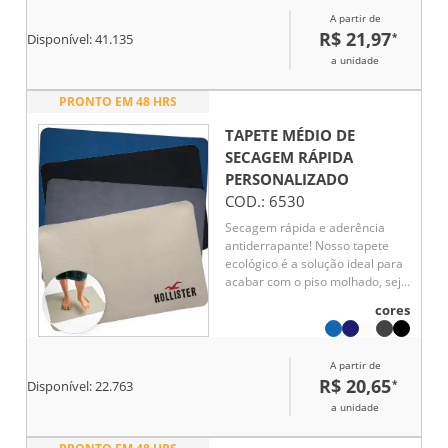
A partir de
R$ 21,97
*
Disponível:
41.135
a unidade
PRONTO EM 48 HRS
TAPETE MÉDIO DE
SECAGEM RÁPIDA
PERSONALIZADO
COD.:
6530
Secagem rápida e aderência
antiderrapante! Nosso tapete
ecológico é a solução ideal para
acabar com o piso molhado, seja
após o banho ou em outras
cores
áreas como cozinha, lavanderia
e até mesmo entradas. Feito
com lama de diatomáceas, ele
A partir de
absorve rapidamente a água e
R$ 20,65
*
Disponível:
22.763
retorna ao seu estado natural
em poucos minutos. Produzido
a unidade
com materiais naturais, o tapete
oferece propriedades