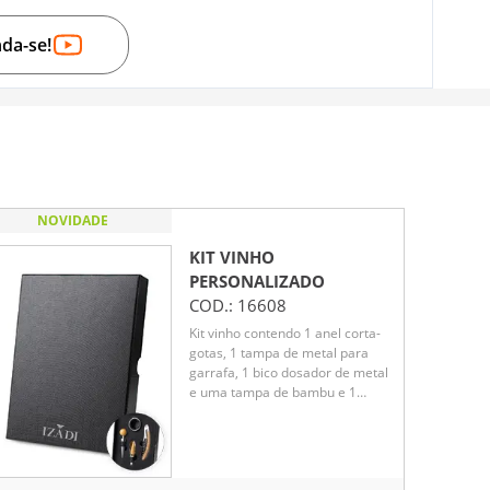
nda-se!
NOVIDADE
KIT VINHO
PERSONALIZADO
COD.:
16608
Kit vinho contendo 1 anel corta-
gotas, 1 tampa de metal para
garrafa, 1 bico dosador de metal
e uma tampa de bambu e 1
saca-rolhas de metal e bambu
com corta lacre. Acompanha
caixa presenteável fabricada em
papel cartonado resistente.