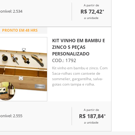
A partir de
R$ 72,42
*
onível:
2.534
a unidade
PRONTO EM 48 HRS
KIT VINHO EM BAMBU E
ZINCO 5 PEÇAS
PERSONALIZADO
COD.:
1792
Kit vinho em bambu e zinco. Com
Saca-rolhas com canivete de
sommelier, gargantilha, salva-
gotas com tampa e rolha.
A partir de
R$ 187,84
*
onível:
2.555
a unidade