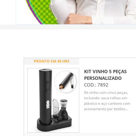
PRONTO EM 48 HRS
KIT VINHO 5 PEÇAS
PERSONALIZADO
COD.:
7892
Kit vinho com cinco peças,
incluindo: saca-rolhas em
plástico e aço carbono com
acionamento por botões
alimentado por quatro pilhas 
(não inclusas), bico dosador e
rolha em plástico e borracha
TPR, cortador de lacre e base