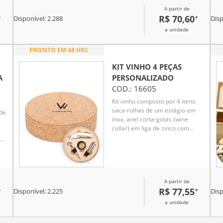
e revestimento interno em
A partir de
espuma de EVA.
R$ 70,60
*
*
Disponível:
2.288
Disp
a unidade
PRONTO EM 48 HRS
KIT VINHO 4 PEÇAS
A
PERSONALIZADO
COD.:
16605
Kit vinho composto por 4 itens:
saca-rolhas de um estágio em
 de
inox, anel corta-gotas (wine
collar) em liga de zinco com
revestimento em feltro, bico
dosador em liga de zinco com
detalhes em silicone e tampa de
bico dosador em inox, zinco e
silicone. Acompanha estojo em
A partir de
MDF com revestimento em
R$ 77,55
*
*
cortiça e interior em espuma de
Disponível:
2.225
Disp
EVA.
a unidade