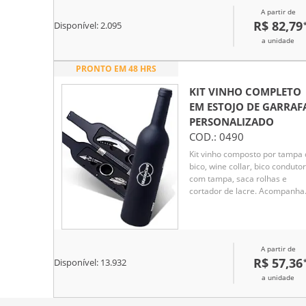
plástico.
A partir de
R$ 82,79
Disponível:
2.095
a unidade
PRONTO EM 48 HRS
KIT VINHO COMPLETO
EM ESTOJO DE GARRAF
PERSONALIZADO
COD.:
0490
Kit vinho composto por tampa
bico, wine collar, bico condutor
com tampa, saca rolhas e
cortador de lacre. Acompanha
estojo emborrachado em
formato de garrafa.
A partir de
R$ 57,36
Disponível:
13.932
a unidade