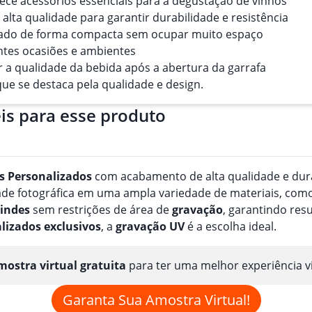
rece acessórios essenciais para a degustação de vinhos
 alta qualidade para garantir durabilidade e resistência
dado de forma compacta sem ocupar muito espaço
entes ocasiões e ambientes
r a qualidade da bebida após a abertura da garrafa
que se destaca pela qualidade e design.
is para esse produto
s
Personalizado
s
com acabamento de alta qualidade e durab
e fotográfica em uma ampla variedade de materiais, como pa
indes
sem restrições de área de
gravação
, garantindo res
lizado
s
exclusivos
, a
gravação
UV
é a escolha ideal.
ostra virtual gratuita
para ter uma melhor experiência v
Garanta Sua Amostra Virtual!