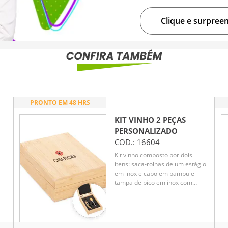
Clique e surpree
PRONTO EM 48 HRS
KIT VINHO 2 PEÇAS
PERSONALIZADO
COD.:
16604
Kit vinho composto por dois
itens: saca-rolhas de um estágio
em inox e cabo em bambu e
tampa de bico em inox com
AA
detalhes em silicone e topo em
bambu. Acompanha estojo em
bambu com dobradiças
 em
metálicas, fechamento imantado