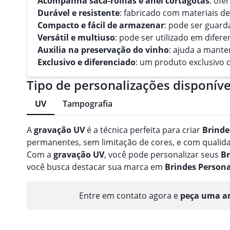
Acompanha saca-rolhas e anel cortagotas
: ofe
Durável e resistente
: fabricado com materiais de
Compacto e fácil de armazenar
: pode ser guar
Versátil e multiuso
: pode ser utilizado em difer
Auxilia na preservação do vinho
: ajuda a mante
Exclusivo e diferenciado
: um produto exclusivo 
Tipo de personalizações disponíve
UV
Tampografia
A
gravação
UV
é a técnica perfeita para criar
Brinde
permanentes, sem limitação de cores, e com qualidad
Com a
gravação
UV
, você pode personalizar seus
Br
você busca destacar sua marca em
Brindes
Persona
Entre em contato agora e
peça uma am