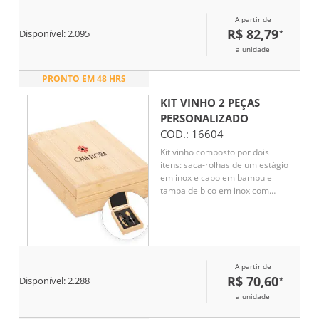
plástico.
A partir de
R$ 82,79
*
Disponível:
2.095
a unidade
PRONTO EM 48 HRS
KIT VINHO 2 PEÇAS
PERSONALIZADO
COD.:
16604
Kit vinho composto por dois
itens: saca-rolhas de um estágio
em inox e cabo em bambu e
tampa de bico em inox com
detalhes em silicone e topo em
bambu. Acompanha estojo em
bambu com dobradiças
metálicas, fechamento imantado
e revestimento interno em
A partir de
espuma de EVA.
R$ 70,60
*
Disponível:
2.288
a unidade