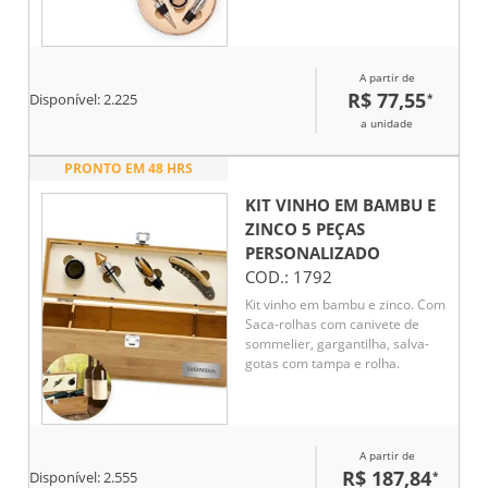
dosador em liga de zinco com
detalhes em silicone e tampa de
bico dosador em inox, zinco e
silicone. Acompanha estojo em
A partir de
MDF com revestimento em
R$ 77,55
*
cortiça e interior em espuma de
Disponível:
2.225
EVA.
a unidade
PRONTO EM 48 HRS
KIT VINHO EM BAMBU E
ZINCO 5 PEÇAS
PERSONALIZADO
COD.:
1792
Kit vinho em bambu e zinco. Com
Saca-rolhas com canivete de
sommelier, gargantilha, salva-
gotas com tampa e rolha.
A partir de
R$ 187,84
*
Disponível:
2.555