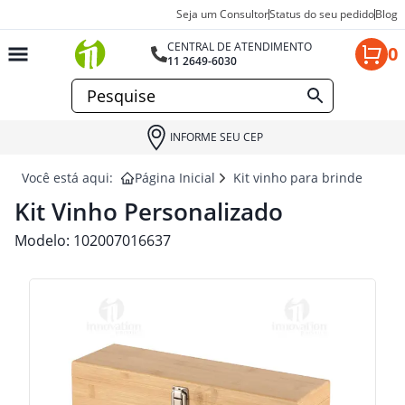
Seja um Consultor
Status do seu pedido
Blog
CENTRAL DE ATENDIMENTO
0
11 2649-6030
INFORME SEU CEP
Você está aqui:
Página Inicial
Kit vinho para brindes
KI
Kit Vinho Personalizado
Modelo:
102007016637