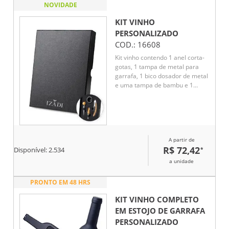
NOVIDADE
KIT VINHO
PERSONALIZADO
COD.:
16608
Kit vinho contendo 1 anel corta-
gotas, 1 tampa de metal para
garrafa, 1 bico dosador de metal
e uma tampa de bambu e 1
saca-rolhas de metal e bambu
com corta lacre. Acompanha
caixa presenteável fabricada em
papel cartonado resistente.
A partir de
R$ 72,42
*
Disponível:
2.534
a unidade
PRONTO EM 48 HRS
KIT VINHO COMPLETO
EM ESTOJO DE GARRAFA
PERSONALIZADO