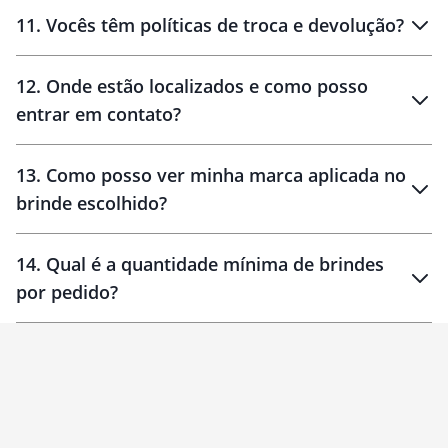
11
.
Vocês têm políticas de troca e devolução?
12
.
Onde estão localizados e como posso
entrar em contato?
30 dias
90 dias
localizados
13
.
Como posso ver minha marca aplicada no
brinde escolhido?
14
.
Qual é a quantidade mínima de brindes
por pedido?
brinde
Personalizado
1 unidade