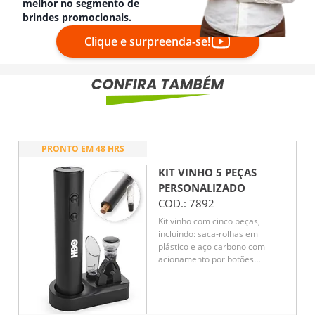
melhor no segmento de
brindes promocionais.
Clique e surpreenda-se!
PRONTO EM 48 HRS
KIT VINHO 5 PEÇAS
PERSONALIZADO
COD.:
7892
Kit vinho com cinco peças,
incluindo: saca-rolhas em
plástico e aço carbono com
acionamento por botões
alimentado por quatro pilhas AA
(não inclusas), bico dosador e
rolha em plástico e borracha
TPR, cortador de lacre e base em