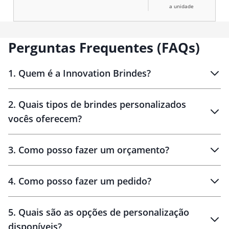
a unidade
Perguntas Frequentes (FAQs)
1
.
Quem é a Innovation Brindes?
Innovation Brindes
2
.
Quais tipos de brindes personalizados
Brindes
personalizados
vocês oferecem?
3
.
Como posso fazer um orçamento?
personalizados
4
.
Como posso fazer um pedido?
brinde
5
.
Quais são as opções de personalização
personalização
disponíveis?
amostra virtual