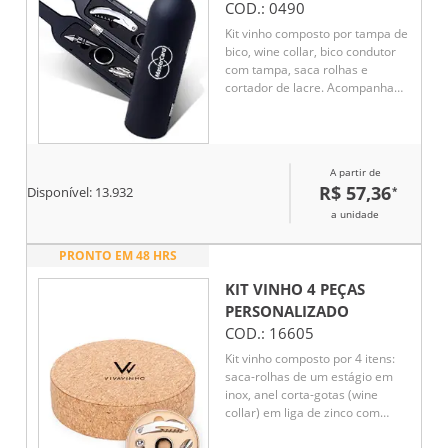
COD.:
0490
Kit vinho composto por tampa de
bico, wine collar, bico condutor
com tampa, saca rolhas e
cortador de lacre. Acompanha
estojo emborrachado em
formato de garrafa.
A partir de
R$ 57,36
*
Disponível:
13.932
a unidade
PRONTO EM 48 HRS
KIT VINHO 4 PEÇAS
PERSONALIZADO
COD.:
16605
Kit vinho composto por 4 itens:
saca-rolhas de um estágio em
inox, anel corta-gotas (wine
collar) em liga de zinco com
revestimento em feltro, bico