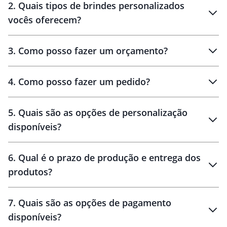
2
.
Quais tipos de brindes personalizados
Brindes
personalizados
vocês oferecem?
3
.
Como posso fazer um orçamento?
personalizados
4
.
Como posso fazer um pedido?
brinde
5
.
Quais são as opções de personalização
personalização
disponíveis?
amostra virtual
personalização
6
.
Qual é o prazo de produção e entrega dos
produtos?
7
.
Quais são as opções de pagamento
disponíveis?
10 dias