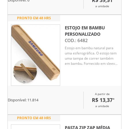
R$ 39,51
Disponível:
6
a unidade
PRONTO EM 48 HRS
ESTOJO EM BAMBU
PERSONALIZADO
COD.:
6482
Estojo em bambu natural para
uma esferográfica. O estojo tem
uma tampa de correr também
em bambu. Fornecido em sleeve
em papel kraft reciclado. A cor e
o resultado da impressão nos
materiais naturais pode variar
entre produtos. 24 x 152 x 23
mm
A partir de
R$ 13,37
*
Disponível:
11.814
a unidade
PRONTO EM 48 HRS
PASTA ZIP ZAP MÉDIA