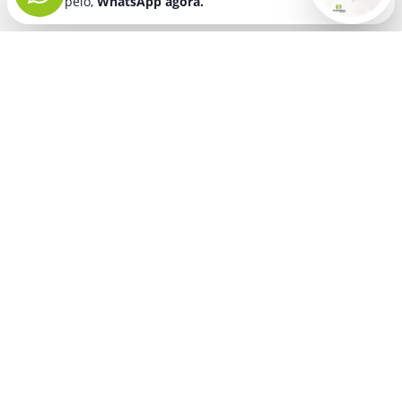
pelo,
WhatsApp agora.
Seja bem vindo! Fala comigo
pelo,
WhatsApp agora.
BRINDES PERSONALIZADOS
SEGMENTOS
Acessórios De
Guarda Chuva E
Academia para brindes
Celular E Tablet
Guarda Sol
para
Advocacia para brindes
para brindes
brindes
Automotivo para brindes
Acessórios
Kit Churrasco
Técnologicos
para brindes
Churrascaria para brindes
para brindes
Kit Executivo
Corporativo para brindes
Agendas E
para brindes
Calendários
Dia da Mulher para brindes
Kit Queijo E Kit
para brindes
Pizza
para
Dia das Criancas para brindes
Beleza &
brindes
Dia das Maes para brindes
Autocuidado
Kit Vinho
para
para brindes
Dia do Trabalho para brindes
brindes
Bloco De
Dia dos Pais para brindes
Lapis E