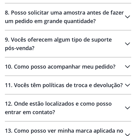
brinde
48 horas
8
.
Posso solicitar uma amostra antes de fazer
um pedido em grande quantidade?
amostras
9
.
Vocês oferecem algum tipo de suporte
pós-venda?
amostras
10
.
Como posso acompanhar meu pedido?
11
.
Vocês têm políticas de troca e devolução?
12
.
Onde estão localizados e como posso
entrar em contato?
30 dias
90 dias
localizados
13
.
Como posso ver minha marca aplicada no