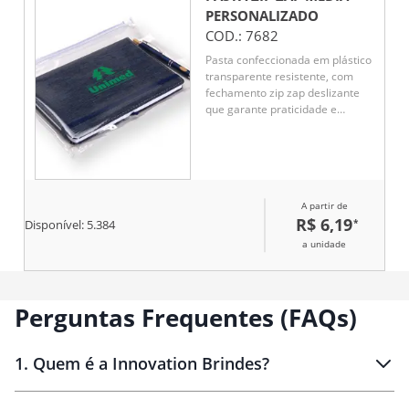
PERSONALIZADO
COD.:
7682
Pasta confeccionada em plástico
transparente resistente, com
fechamento zip zap deslizante
que garante praticidade e
segurança para documentos.
Ideal para organização no dia a
dia corporativo, é uma opção
funcional e de ótimo custo-
benefício como brinde
A partir de
promocional.
R$ 6,19
*
Disponível:
5.384
a unidade
Perguntas Frequentes (FAQs)
1
.
Quem é a Innovation Brindes?
Innovation Brindes