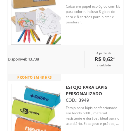
bolsa para facilitar o transporte
Caixa em papel ecológico com kit
do kit.
para colorir. Incluso 8 gizes de
cera e 8 cartões para pintar e
pendurar.
A partir de
R$ 9,62
*
Disponível:
43.738
a unidade
PRONTO EM 48 HRS
ESTOJO PARA LÁPIS
PERSONALIZADO
COD.:
3949
Estojo para lápis confeccionado
em tecido 600D, material
resistente e durável, ideal para o
uso diário. Espaçoso e prático, é
perfeito para organizar e