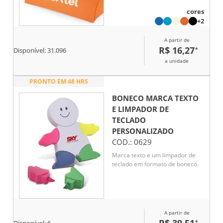
armazenar lápis, canetas e
cores
outros itens essenciais do
+2
material escolar ou de escritório.
Seu design funcional facilita o
A partir de
transporte e mantém os
R$ 16,27
*
acessórios sempre protegidos.
Disponível:
31.096
Versátil e útil, é uma excelente
a unidade
opção de brinde corporativo
para ações promocionais,
PRONTO EM 48 HRS
eventos educacionais e
campanhas institucionais,
BONECO MARCA TEXTO
agregando praticidade ao dia a
E LIMPADOR DE
dia do usuário.
TECLADO
PERSONALIZADO
COD.:
0629
Marca texto e um limpador de
teclado em formato de boneco.
A partir de
*