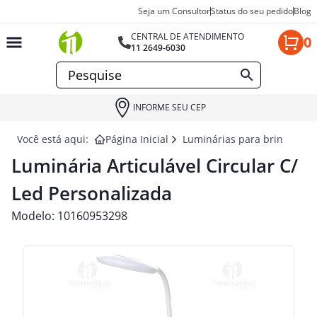
Seja um Consultor
Status do seu pedido
Blog
CENTRAL DE ATENDIMENTO
0
11 2649-6030
INFORME SEU CEP
Você está aqui:
Página Inicial
Luminárias para brindes
Luminária Articulável Circular C/
Led Personalizada
Modelo:
10160953298