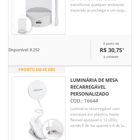
transforma qualquer ambiente,
trazendo aconchego e um toque
personalizado! Com sua tela
acrílica 3D, é possível soltar a
criatividade e deixar mensagens
inspiradoras, lembretes
importantes ou até desenhos
A partir de
fofos, tudo de um jeito prático e
R$ 30,75
*
super divertido! Super fácil de
Disponível:
8.252
usar, funciona com cabo USB ou
a unidade
3 pilhas AAA (1.5V) não inclusas.
Além disso, acompanha uma
PRONTO EM 48 HRS
caneta plástica com apagador
integrado, tornando a
LUMINÁRIA DE MESA
experiência ainda mais prática e
RECARREGÁVEL
interativa. Essa luminária é
PERSONALIZADO
perfeita para iluminar o
COD.:
16644
ambiente e deixar recadinhos
incríveis do seu jeito!
Luminária recarregável com
estrutura em plástico, haste
flexível ajustável e 12 LEDs,
sendo 6 de luz quente e 6 de luz
fria. Possui três níveis de
iluminação, acionamento por