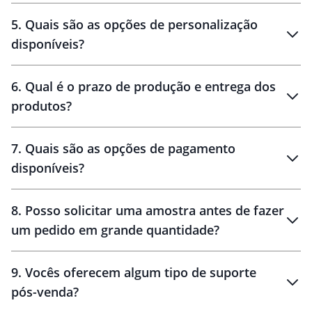
brinde
5
.
Quais são as opções de personalização
personalização
disponíveis?
amostra virtual
personalização
6
.
Qual é o prazo de produção e entrega dos
produtos?
7
.
Quais são as opções de pagamento
disponíveis?
10 dias
brinde
48 horas
8
.
Posso solicitar uma amostra antes de fazer
um pedido em grande quantidade?
amostras
9
.
Vocês oferecem algum tipo de suporte
pós-venda?