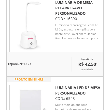
LUMINÁRIA DE MESA
RECARREGÁVEL
PERSONALIZADO
COD.:
16390
Luminária recarregável com 18
LEDs, estrutura em plástico e
haste articulável em múltiplos
ângulos. Possui base com porta-
canetas e acionamento por
toque para a seleção de três
níveis diferentes de iluminação.
Acompanha cabo Micro USB
A partir de
para recarga.
R$ 42,50
*
Disponível:
1.173
a unidade
PRONTO EM 48 HRS
LUMINÁRIA LED DE MESA
PERSONALIZADO
COD.:
6543
Muito mais do que uma
luminária de mesa led, ela