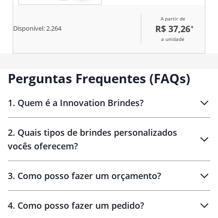
toque na base e presilha para
fixação em superfícies.
A partir de
Observação: Acompanha cabo
R$ 37,26
*
Disponível:
2.264
USB-C para recarga.
a unidade
Perguntas Frequentes (FAQs)
1
.
Quem é a Innovation Brindes?
Innovation Brindes
2
.
Quais tipos de brindes personalizados
Brindes
personalizados
vocês oferecem?
3
.
Como posso fazer um orçamento?
personalizados
4
.
Como posso fazer um pedido?