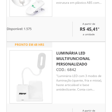
estrutura em plástico ABS com
haste articulável em diferentes
ângulos, presilha para fixação
em superfícies planas e
acionamento por toque na base
A partir de
para a seleção de três níveis
R$ 45,41
*
Disponível:
1.575
diferentes de iluminação.
Acompanha cabo USB-C para
a unidade
recarga.
PRONTO EM 48 HRS
LUMINÁRIA LED
MULTIFUNCIONAL
PERSONALIZADO
COD.:
6842
"Luminária LED com 3 modos de
iluminação (quente, fria e mista),
haste articulável e base
antideslizante. Conta com
carregamento por indução e
porta-caneta para organização.
Funciona conectada à energia e
acompanha cabo USB Tipo-C.
A partir de
Não possui bateria interna."