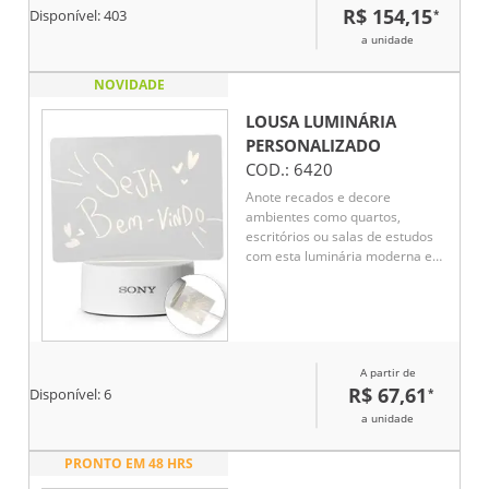
R$ 154,15
*
Disponível:
403
a unidade
NOVIDADE
LOUSA LUMINÁRIA
PERSONALIZADO
COD.:
6420
Anote recados e decore
ambientes como quartos,
escritórios ou salas de estudos
com esta luminária moderna e
versátil. Ela combina iluminação
suave em sua lousa produzida
em acrílico, permitindo escrever
mensagens e desenhos criativos.
Sua base possui antiderrapante
A partir de
em EVA e o seu é funcionamento
R$ 67,61
*
via USB. Além disso, acompanha
Disponível:
6
caneta com tampa apagadora e
a unidade
um pano para auxiliar na hora da
limpeza.
PRONTO EM 48 HRS