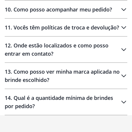
amostras
10
.
Como posso acompanhar meu pedido?
11
.
Vocês têm políticas de troca e devolução?
12
.
Onde estão localizados e como posso
entrar em contato?
30 dias
90 dias
localizados
13
.
Como posso ver minha marca aplicada no
brinde escolhido?
14
.
Qual é a quantidade mínima de brindes
por pedido?
brinde
Personalizado
1 unidade