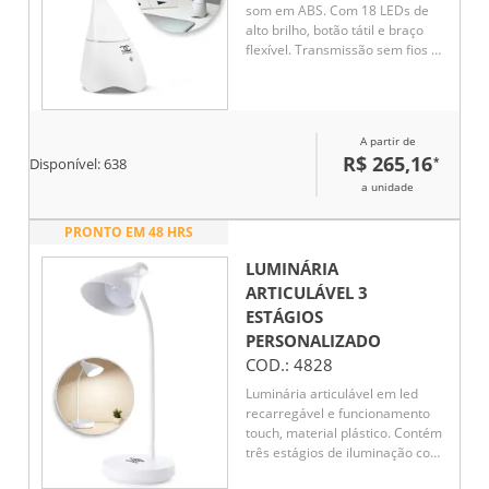
som em ABS. Com 18 LEDs de
alto brilho, botão tátil e braço
flexível. Transmissão sem fios BT
v4.2 e ligação stereo 3,5 mm
com 5W/4O. Autonomia
aproximada de 6 horas e
conexão à playlist do dispositivo
A partir de
móvel. Incluso cabo USB para
R$ 265,16
*
Disponível:
638
carregar
a unidade
PRONTO EM 48 HRS
LUMINÁRIA
ARTICULÁVEL 3
ESTÁGIOS
PERSONALIZADO
COD.:
4828
Luminária articulável em led
recarregável e funcionamento
touch, material plástico. Contém
três estágios de iluminação com
regulagem de intensidade touch: