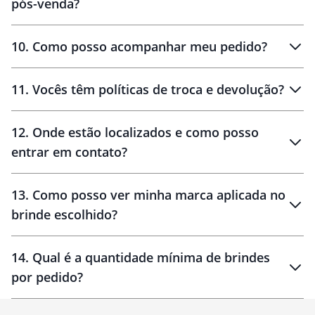
pós-venda?
amostras
10
.
Como posso acompanhar meu pedido?
11
.
Vocês têm políticas de troca e devolução?
12
.
Onde estão localizados e como posso
entrar em contato?
30 dias
90 dias
localizados
13
.
Como posso ver minha marca aplicada no
brinde escolhido?
14
.
Qual é a quantidade mínima de brindes
por pedido?
brinde
Personalizado
1 unidade