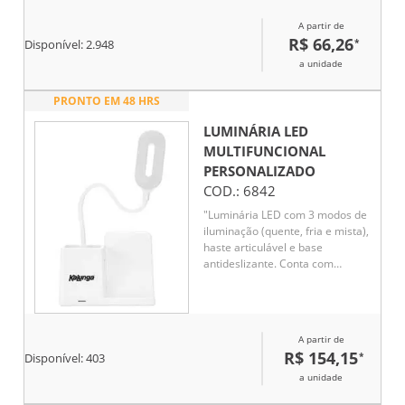
luz fria (branca), luz quente
(amarela) e luz mista (branca e
A partir de
amarela). Base com botão para
R$ 66,26
*
Disponível:
2.948
ligar e desligar. Acompanha uma
a unidade
bateria de lítio e cabo USB para
carregamento.Aberto 40 cm
PRONTO EM 48 HRS
LUMINÁRIA LED
MULTIFUNCIONAL
PERSONALIZADO
COD.:
6842
"Luminária LED com 3 modos de
iluminação (quente, fria e mista),
haste articulável e base
antideslizante. Conta com
carregamento por indução e
porta-caneta para organização.
Funciona conectada à energia e
acompanha cabo USB Tipo-C.
A partir de
Não possui bateria interna."
R$ 154,15
*
Disponível:
403
a unidade