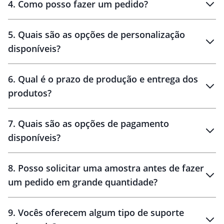
personalizados
4
.
Como posso fazer um pedido?
brinde
5
.
Quais são as opções de personalização
personalização
disponíveis?
amostra virtual
personalização
6
.
Qual é o prazo de produção e entrega dos
produtos?
7
.
Quais são as opções de pagamento
disponíveis?
10 dias
brinde
48 horas
8
.
Posso solicitar uma amostra antes de fazer
um pedido em grande quantidade?
amostras
9
.
Vocês oferecem algum tipo de suporte