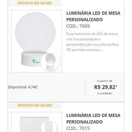
PRONTO EM 48 HRS
LUMINÁRIA LED DE MESA
PERSONALIZADO
COD.:
7009
Essa luminária de LED de mesa
une funcionalidade e
personalização: sua tela acrílica
3D permite escrever
mensagens, lembretes ou
desenhos, que podem ser
apagados e reescritos com a
caneta plástica integrada.
Alimentada por cabo USB
A partir de
integrado à base plástica ou por
R$ 29,82
*
3 pilhas AAA (não inclusas),
Disponível:
4.740
oferece iluminação suave e
a unidade
interatividade.
PRONTO EM 48 HRS
LUMINÁRIA LED DE MESA
PERSONALIZADO
COD.:
7015