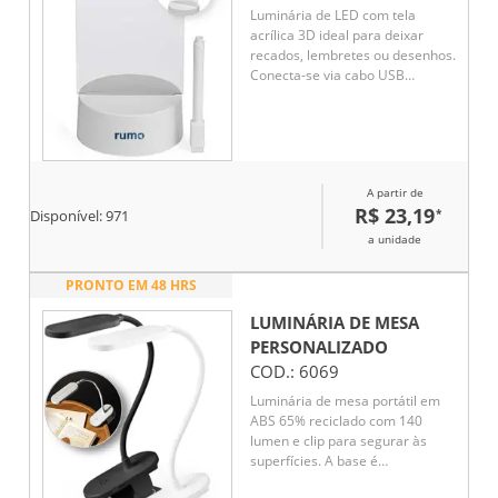
Luminária de LED com tela
acrílica 3D ideal para deixar
recados, lembretes ou desenhos.
Conecta-se via cabo USB
integrado à base plástica e
acompanha caneta com
apagador. Une iluminação e
funcionalidade, tornando o
ambiente mais aconchegante e
A partir de
interativo.
R$ 23,19
*
Disponível:
971
a unidade
PRONTO EM 48 HRS
LUMINÁRIA DE MESA
PERSONALIZADO
COD.:
6069
Luminária de mesa portátil em
ABS 65% reciclado com 140
lumen e clip para segurar às
superfícies. A base é
antiderrapante e o tubo é