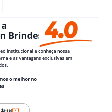
 a
n Brindes
deo institucional e conheça nossa
rna e as vantagens exclusivas em
dos.
mos o melhor no
es
nda-se!