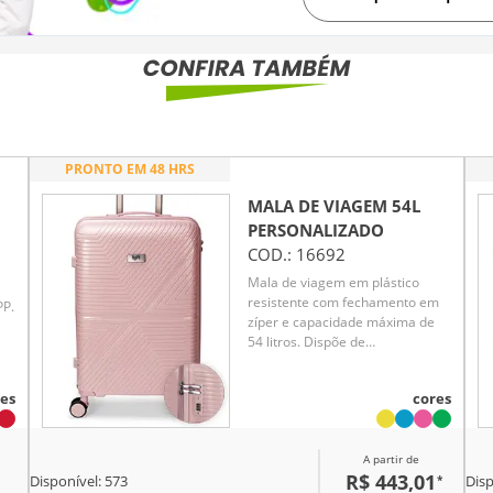
PRONTO EM 48 HRS
MALA DE VIAGEM 54L
PERSONALIZADO
COD.:
16692
Mala de viagem em plástico
resistente com fechamento em
PP.
zíper e capacidade máxima de
54 litros. Dispõe de
compartimento com fechamento
em zíper e bolso superior em
es
cores
tela de malha, além de cinta
compressora no lado oposto
para organização de objetos.
A partir de
Conta com duas alças de mão,
R$ 443,01
*
uma superior e outra lateral,
Disponível:
573
Disp