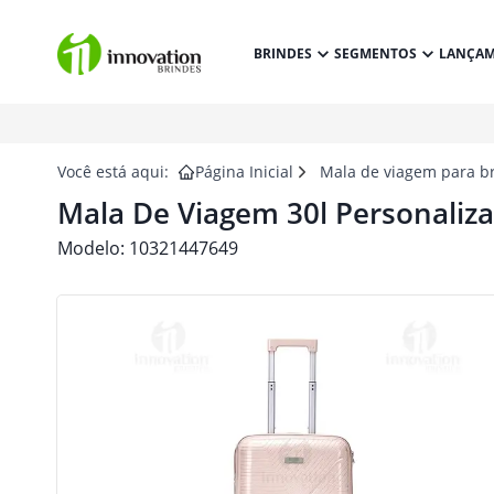
BRINDES
SEGMENTOS
LANÇA
Você está aqui:
Página Inicial
Mala de viagem para b
Mala De Viagem 30l Personaliz
Modelo:
10321447649