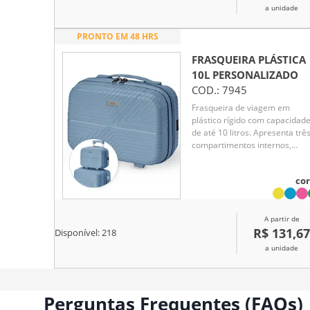
a unidade
PRONTO EM 48 HRS
FRASQUEIRA PLÁSTICA
10L
PERSONALIZADO
COD.:
7945
Frasqueira de viagem em
plástico rígido com capacidad
de até 10 litros. Apresenta trê
compartimentos internos,
incluindo bolso em tela de nyl
com zíper. Além disso, possui
cor
quatro apoios reforçados na
parte inferior, alça de mão e
elástico na parte posterior par
A partir de
encaixe em malas maiores.
R$ 131,67
Acompanha placa em metal p
Disponível:
218
personalização.
a unidade
Perguntas Frequentes (FAQs)