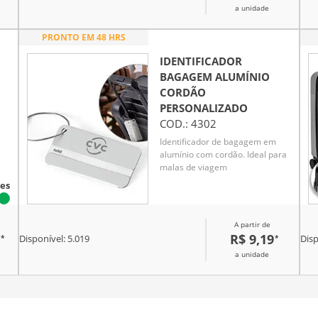
quatro apoios laterais, dois
a unidade
pares de rodinhas com giro em
360 graus, puxador metálico
PRONTO EM 48 HRS
retrátil com alça plástica e
cadeado numérico TSA.
IDENTIFICADOR
BAGAGEM ALUMÍNIO
CORDÃO
PERSONALIZADO
COD.:
4302
e
s
Identificador de bagagem em
alumínio com cordão. Ideal para
on
malas de viagem
es
a
A partir de
R$ 9,19
*
*
ara
Disponível:
5.019
Disp
a unidade