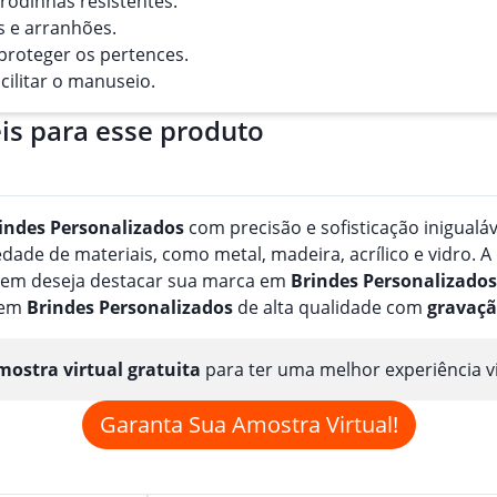
e rodinhas resistentes.
os e arranhões.
proteger os pertences.
cilitar o manuseio.
is para esse produto
indes
Personalizado
s
com precisão e sofisticação inigualá
de de materiais, como metal, madeira, acrílico e vidro. A
quem deseja destacar sua marca em
Brindes
Personalizado
s
 em
Brindes
Personalizado
s
de alta qualidade com
gravaç
ostra virtual gratuita
para ter uma melhor experiência v
Garanta Sua Amostra Virtual!