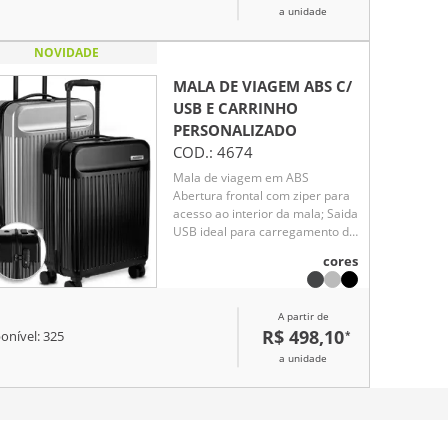
a unidade
NOVIDADE
MALA DE VIAGEM ABS C/
USB E CARRINHO
PERSONALIZADO
COD.:
4674
Mala de viagem em ABS
Abertura frontal com ziper para
acesso ao interior da mala; Saida
USB ideal para carregamento de
smartphones; Sistema de
cores
carrinho de aço; Alça de mão na
parte superior Quatro rodas de
360 graus; Acompanha
A partir de
Plaquinha de metal sem
R$ 498,10
*
onível:
325
personalização. Mala perfurada
para aplicação da plaquinha.
a unidade