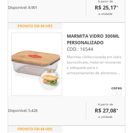
A partir de
spork em PP.
R$ 25,17
*
Disponível:
8.901
a unidade
PRONTO EM 48 HRS
MARMITA VIDRO 300ML
PERSONALIZADO
COD.:
16544
Marmita confeccionada em vidro
borossilicato, material resistente
e adequado para o
armazenamento de alimentos.
Possui capacidade de até 300 ml
e tampa hermética em bambu,
cores
que auxilia na vedação e na
conservação dos alimentos. Seu
design funcional e elegante
A partir de
torna o produto ideal para o
R$ 27,08
*
transporte de pequenas
Disponível:
5.428
refeições no dia a dia.
a unidade
PRONTO EM 48 HRS