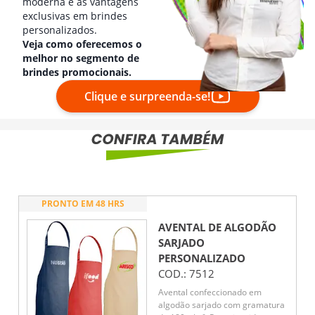
moderna e as vantagens
exclusivas em brindes
personalizados.
Veja como oferecemos o
melhor no segmento de
brindes promocionais.
Clique e surpreenda-se!
PRONTO EM 48 HRS
AVENTAL DE ALGODÃO
SARJADO
PERSONALIZADO
COD.:
7512
Avental confeccionado em
algodão sarjado com gramatura