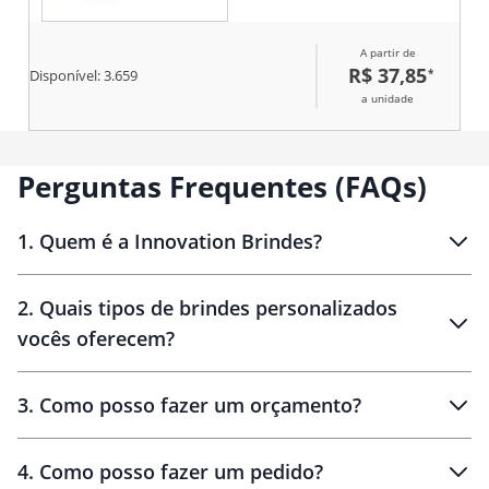
chaleira pode ser levada a fogo
baixo, suporta variações de
A partir de
temperatura sem danificar, é
R$ 37,85
*
fácil de limpar e não absorve
Disponível:
3.659
odores, sabores ou manchas,
a unidade
mantendo a integridade do gosto
e aroma de cada infusão. Ela
possui tampa em bambu com
vedação em silicone para
Perguntas Frequentes (FAQs)
conservar a temperatura quente
dos líquidos por mais tempo.
Acompanha filtro para bico em
1
.
Quem é a Innovation Brindes?
alumínio.
Innovation Brindes
2
.
Quais tipos de brindes personalizados
Brindes
personalizados
vocês oferecem?
3
.
Como posso fazer um orçamento?
personalizados
4
.
Como posso fazer um pedido?