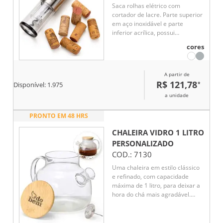
Saca rolhas elétrico com
cortador de lacre. Parte superior
em aço inoxidável e parte
inferior acrílica, possui
compartimento para 4 pilhas AA
cores
na parte superior (não
acompanha pilhas) – contém
desenho indicativo de abertura e
A partir de
fechamento da tampa; botões
R$ 121,78
*
Disponível:
1.975
para extração e remoção de
rolhas e parte inferior com anel
a unidade
cortador de lacre (removível).
PRONTO EM 48 HRS
CHALEIRA VIDRO 1 LITRO
PERSONALIZADO
COD.:
7130
Uma chaleira em estilo clássico
e refinado, com capacidade
máxima de 1 litro, para deixar a
hora do chá mais agradável.
Feita em vidro borossilicato,
material conhecido por sua
resistência e durabilidade, esta