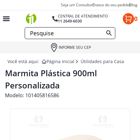
Seja um Consultor
Status do seu pedido
Blog
CENTRAL DE ATENDIMENTO
0
11 2649-6030
INFORME SEU CEP
Você está aqui:
Página Inicial
Útilidades para Casa e Deco
Marmita Plástica 900ml
Personalizada
Modelo:
101405816586