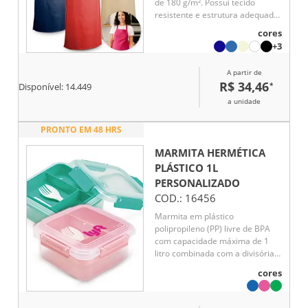
de 180 g/m². Possui tecido
resistente e estrutura adequada
para uso em atividades
cores
culinárias ou profissionais.
+3
A partir de
R$ 34,46
*
Disponível:
14.449
a unidade
PRONTO EM 48 HRS
MARMITA HERMÉTICA
PLÁSTICO 1L
PERSONALIZADO
COD.:
16456
Marmita em plástico
polipropileno (PP) livre de BPA
com capacidade máxima de 1
litro combinada com a divisória
removível. Possui tampa
cores
hermética com anel de vedação
em silicone e quatro travas
laterais. Acompanha colher tipo