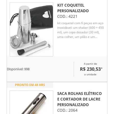
KIT COQUETEL
PERSONALIZADO
COD.:
4221
kit coquetel com 6 peças em aço
inoxidável: um shaker (600 + 450
ml), um copo dosador (30 ml),
uma colher, um pilão e um
coador.
A partir de
R$ 230,53
*
Disponível:
998
a unidade
PRONTO EM 48 HRS
SACA ROLHAS ELÉTRICO
E CORTADOR DE LACRE
PERSONALIZADO
COD.:
2064