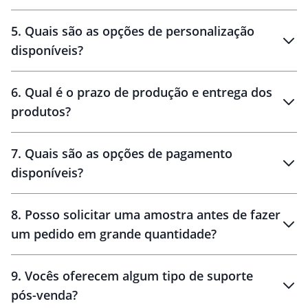
brinde
5
.
Quais são as opções de personalização
personalização
disponíveis?
amostra virtual
personalização
6
.
Qual é o prazo de produção e entrega dos
produtos?
7
.
Quais são as opções de pagamento
disponíveis?
10 dias
brinde
48 horas
8
.
Posso solicitar uma amostra antes de fazer
um pedido em grande quantidade?
amostras
9
.
Vocês oferecem algum tipo de suporte
pós-venda?