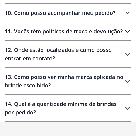
amostras
10
.
Como posso acompanhar meu pedido?
11
.
Vocês têm políticas de troca e devolução?
12
.
Onde estão localizados e como posso
entrar em contato?
30 dias
90 dias
localizados
13
.
Como posso ver minha marca aplicada no
brinde escolhido?
14
.
Qual é a quantidade mínima de brindes
por pedido?
brinde
Personalizado
1 unidade