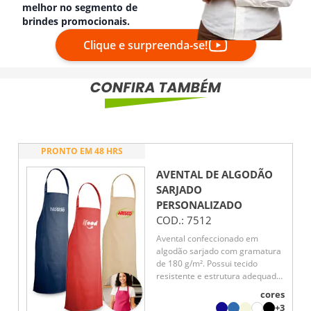
melhor no segmento de
brindes promocionais.
Clique e surpreenda-se!
PRONTO EM 48 HRS
AVENTAL DE ALGODÃO
SARJADO
PERSONALIZADO
COD.:
7512
Avental confeccionado em
algodão sarjado com gramatura
de 180 g/m². Possui tecido
resistente e estrutura adequada
para uso em atividades
cores
culinárias ou profissionais.
+3