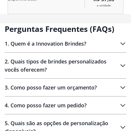
odores, sabores ou manchas,
a unidade
mantendo a integridade do gosto
e aroma de cada infusão. Ela
possui tampa em bambu com
vedação em silicone para
Perguntas Frequentes (FAQs)
conservar a temperatura quente
dos líquidos por mais tempo.
Acompanha filtro para bico em
1
.
Quem é a Innovation Brindes?
alumínio.
Innovation Brindes
2
.
Quais tipos de brindes personalizados
Brindes
personalizados
vocês oferecem?
3
.
Como posso fazer um orçamento?
personalizados
4
.
Como posso fazer um pedido?
brinde
5
.
Quais são as opções de personalização
personalização