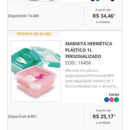
A partir de
R$ 34,46
*
Disponível:
14.449
a unidade
PRONTO EM 48 HRS
MARMITA HERMÉTICA
PLÁSTICO 1L
PERSONALIZADO
COD.:
16456
Marmita em plástico
polipropileno (PP) livre de BPA
com capacidade máxima de 1
litro combinada com a divisória
removível. Possui tampa
cores
hermética com anel de vedação
em silicone e quatro travas
laterais. Acompanha colher tipo
A partir de
spork em PP.
R$ 25,17
*
Disponível:
8.901
a unidade