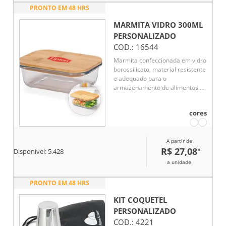
PRONTO EM 48 HRS
MARMITA VIDRO 300ML
PERSONALIZADO
COD.:
16544
Marmita confeccionada em vidro
borossilicato, material resistente
e adequado para o
armazenamento de alimentos.
Possui capacidade de até 300 ml
e tampa hermética em bambu,
cores
que auxilia na vedação e na
conservação dos alimentos. Seu
design funcional e elegante
A partir de
torna o produto ideal para o
R$ 27,08
*
transporte de pequenas
Disponível:
5.428
refeições no dia a dia.
a unidade
PRONTO EM 48 HRS
KIT COQUETEL
PERSONALIZADO
COD.:
4221