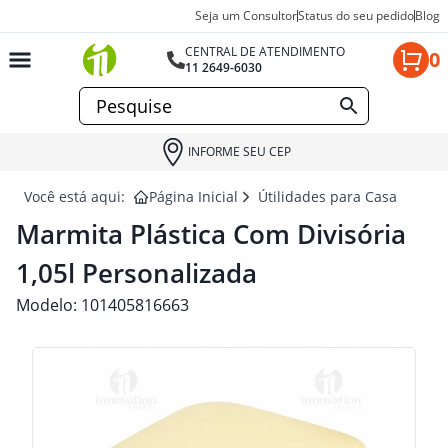
Seja um Consultor
Status do seu pedido
Blog
CENTRAL DE ATENDIMENTO
0
11 2649-6030
INFORME SEU CEP
Você está aqui:
Página Inicial
Útilidades para Casa e Deco
Marmita Plástica Com Divisória
1,05l Personalizada
Modelo:
101405816663