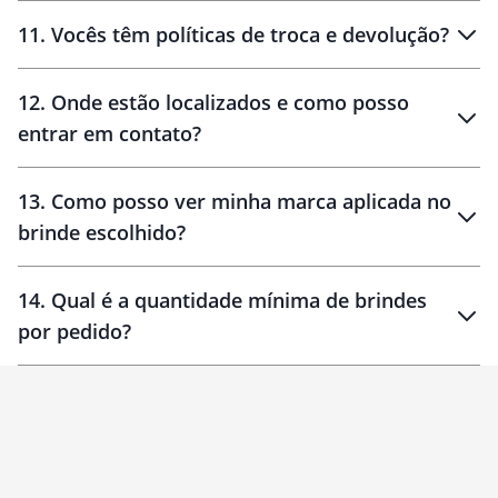
11
.
Vocês têm políticas de troca e devolução?
12
.
Onde estão localizados e como posso
entrar em contato?
30 dias
90 dias
localizados
13
.
Como posso ver minha marca aplicada no
brinde escolhido?
14
.
Qual é a quantidade mínima de brindes
por pedido?
brinde
Personalizado
1 unidade