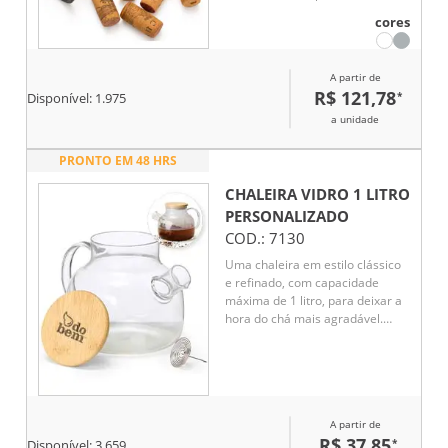
compartimento para 4 pilhas AA
cores
na parte superior (não
acompanha pilhas) – contém
desenho indicativo de abertura e
A partir de
fechamento da tampa; botões
R$ 121,78
*
Disponível:
1.975
para extração e remoção de
rolhas e parte inferior com anel
a unidade
cortador de lacre (removível).
PRONTO EM 48 HRS
CHALEIRA VIDRO 1 LITRO
PERSONALIZADO
COD.:
7130
Uma chaleira em estilo clássico
e refinado, com capacidade
máxima de 1 litro, para deixar a
hora do chá mais agradável.
Feita em vidro borossilicato,
material conhecido por sua
resistência e durabilidade, esta
chaleira pode ser levada a fogo
baixo, suporta variações de
A partir de
temperatura sem danificar, é
R$ 37,85
*
fácil de limpar e não absorve
Disponível:
3.659