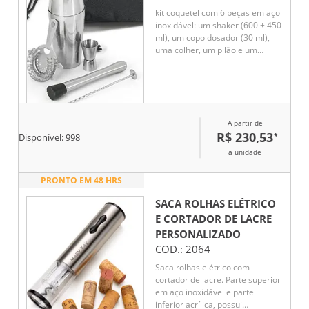
kit coquetel com 6 peças em aço
inoxidável: um shaker (600 + 450
ml), um copo dosador (30 ml),
uma colher, um pilão e um
coador.
A partir de
R$ 230,53
*
Disponível:
998
a unidade
PRONTO EM 48 HRS
SACA ROLHAS ELÉTRICO
E CORTADOR DE LACRE
PERSONALIZADO
COD.:
2064
Saca rolhas elétrico com
cortador de lacre. Parte superior
em aço inoxidável e parte
inferior acrílica, possui