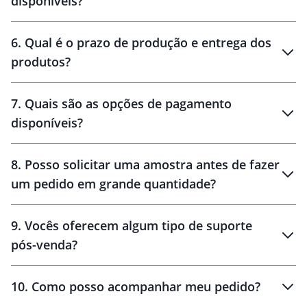
disponíveis?
amostra virtual
personalização
6
.
Qual é o prazo de produção e entrega dos
produtos?
7
.
Quais são as opções de pagamento
disponíveis?
10 dias
brinde
48 horas
8
.
Posso solicitar uma amostra antes de fazer
um pedido em grande quantidade?
amostras
9
.
Vocês oferecem algum tipo de suporte
pós-venda?
amostras
10
.
Como posso acompanhar meu pedido?