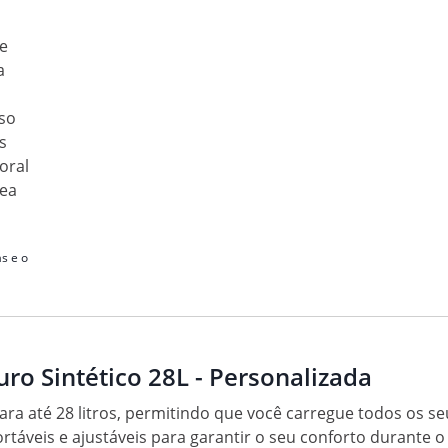
e
a
so
s
oral
rea
s e o
ro Sintético 28L - Personalizada
ara até 28 litros, permitindo que você carregue todos os se
fortáveis e ajustáveis para garantir o seu conforto durante 