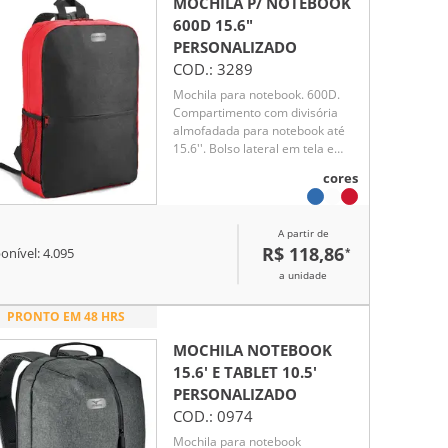
MOCHILA P/ NOTEBOOK
600D 15.6"
PERSONALIZADO
COD.:
3289
Mochila para notebook. 600D.
Compartimento com divisória
almofadada para notebook até
15.6''. Bolso lateral em tela e
bolso frontal. Parte posterior e
cores
alças almofadadas
A partir de
R$ 118,86
*
onível:
4.095
a unidade
PRONTO EM 48 HRS
MOCHILA NOTEBOOK
15.6' E TABLET 10.5'
PERSONALIZADO
COD.:
0974
Mochila para notebook