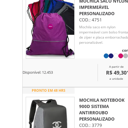
MOCHILA SACO NYLON
IMPERMEÁVEL
PERSONALIZADO
COD.:
4751
Mochila saco em nylon
impermeável com bolso fronta
de zíper e placa emborrachad
personalizável.
cor
A partir de
R$ 49,30
Disponível:
12.453
a unidade
PRONTO EM 48 HRS
MOCHILA NOTEBOOK
900D SISTEMA
ANTIRROUBO
PERSONALIZADO
COD.:
3779