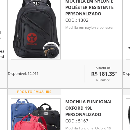
MOCHILA EM NYLON E
POLIÉSTER RESISTENTE
PERSONALIZADO
COD.:
1302
Mochila em naylon e poliester
l
a
es
+4
A partir de
R$ 181,35
*
*
Disponível:
12.911
Disp
a unidade
PRONTO EM 48 HRS
MOCHILA FUNCIONAL
OXFORD 19L
PERSONALIZADO
COD.:
5167
Mochila Funcional Oxford 19