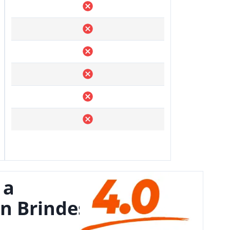
 a
n Brindes