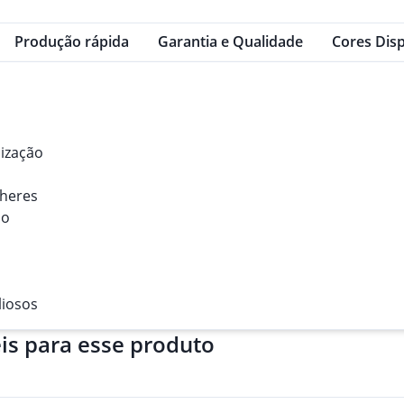
Produção rápida
Garantia e Qualidade
Cores Disp
ização
lheres
po
liosos
is para esse produto