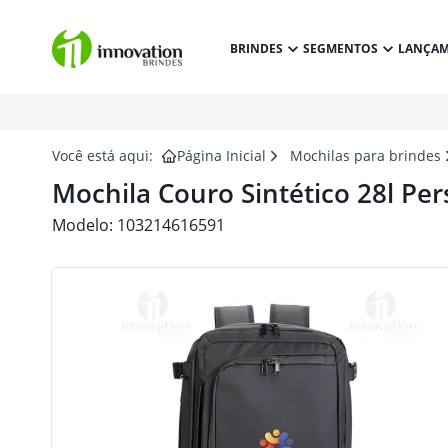
BRINDES
SEGMENTOS
LANÇA
Você está aqui:
Página Inicial
Mochilas para brindes
Mochila Couro Sintético 28l Pe
Modelo:
103214616591