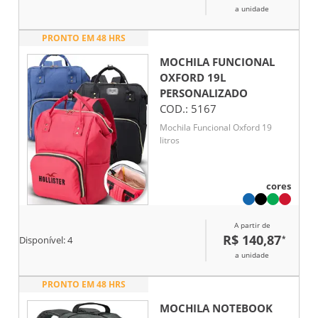
a unidade
almofadadas para notebook até
15.6'' e tablet 10.5''.
PRONTO EM 48 HRS
MOCHILA FUNCIONAL
OXFORD 19L
PERSONALIZADO
COD.:
5167
Mochila Funcional Oxford 19
litros
cores
A partir de
R$ 140,87
*
Disponível:
4
a unidade
PRONTO EM 48 HRS
MOCHILA NOTEBOOK