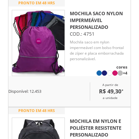
PRONTO EM 48 HRS
MOCHILA SACO NYLON
IMPERMEÁVEL
PERSONALIZADO
COD.:
4751
Mochila saco em nylon
impermeável com bolso frontal
de zíper e placa emborrachada
personalizável.
cores
+4
A partir de
R$ 49,30
*
Disponível:
12.453
a unidade
PRONTO EM 48 HRS
MOCHILA EM NYLON E
POLIÉSTER RESISTENTE
PERSONALIZADO