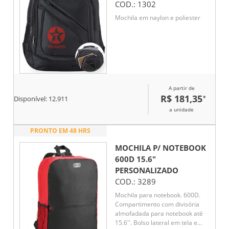
COD.:
1302
Mochila em naylon e poliester
A partir de
R$ 181,35
*
Disponível:
12.911
a unidade
PRONTO EM 48 HRS
MOCHILA P/ NOTEBOOK
600D 15.6"
PERSONALIZADO
COD.:
3289
Mochila para notebook. 600D.
Compartimento com divisória
almofadada para notebook até
15.6''. Bolso lateral em tela e