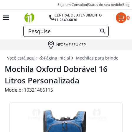
Seja um Consultor
Status do seu pedido
Blog
CENTRAL DE ATENDIMENTO
0
11 2649-6030
INFORME SEU CEP
Você está aqui:
Página Inicial
Mochilas para brindes
MO
Mochila Oxford Dobrável 16
Litros Personalizada
Modelo:
10321466115