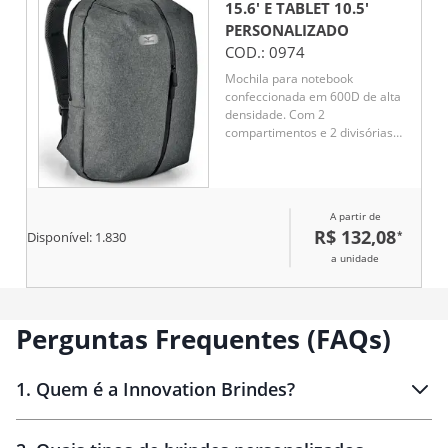
15.6' E TABLET 10.5'
PERSONALIZADO
COD.:
0974
Mochila para notebook
confeccionada em 600D de alta
densidade. Com 2
compartimentos e 2 divisórias
almofadadas para notebook até
15.6'' e tablet 10.5''. Parte
posterior e alças almofadadas.
A partir de
R$ 132,08
*
Disponível:
1.830
a unidade
Perguntas Frequentes (FAQs)
1
.
Quem é a Innovation Brindes?
Innovation Brindes