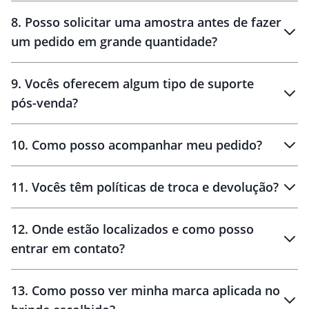
8
.
Posso solicitar uma amostra antes de fazer
um pedido em grande quantidade?
amostras
9
.
Vocês oferecem algum tipo de suporte
pós-venda?
amostras
10
.
Como posso acompanhar meu pedido?
11
.
Vocês têm políticas de troca e devolução?
12
.
Onde estão localizados e como posso
entrar em contato?
30 dias
90 dias
localizados
13
.
Como posso ver minha marca aplicada no