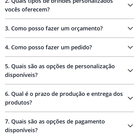
2
.
Quais tipos de brindes personalizados
Brindes
personalizados
vocês oferecem?
3
.
Como posso fazer um orçamento?
personalizados
4
.
Como posso fazer um pedido?
brinde
5
.
Quais são as opções de personalização
personalização
disponíveis?
amostra virtual
personalização
6
.
Qual é o prazo de produção e entrega dos
produtos?
7
.
Quais são as opções de pagamento
disponíveis?
10 dias
brinde
48 horas