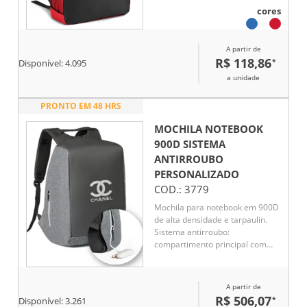
bolso frontal. Parte posterior e
cores
alças almofadadas
A partir de
R$ 118,86
*
Disponível:
4.095
a unidade
PRONTO EM 48 HRS
MOCHILA NOTEBOOK
900D SISTEMA
ANTIRROUBO
PERSONALIZADO
COD.:
3779
Mochila para notebook em 900D
de alta densidade e tarpaulin.
Sistema antirroubo:
compartimento principal com
zíper oculto e parte posterior
com 2 bolsos ocultos com zíper,
para maior segurança.
A partir de
Compartimento principal forrado
R$ 506,07
*
Disponível:
3.261
e almofadado, com 2 divisórias