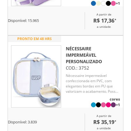
+1
armazenamento de cosméticos,
acessórios ou objetos de uso
A partir de
diário. Conta com alça lateral em
R$ 17,36
*
nylon, que facilita o transporte e
Disponível:
15.965
o manuseio em diferentes
a unidade
situações, como viagens,
academia ou rotina profissional.
PRONTO EM 48 HRS
Funcional e versátil, é um brinde
corporativo de ampla aceitação,
NÉCESSAIRE
associado à praticidade,
IMPERMEÁVEL
durabilidade e presença
PERSONALIZADO
constante da marca no cotidiano
COD.:
3752
do usuário.
Nécessaire impermeável
confeccionada em PVC, com
elegantes bordas em PU que
valorizam o acabamento. Possui
alça superior de mão para
cores
facilitar o transporte e
+1
fechamento em zíper,
garantindo segurança no
A partir de
armazenamento dos itens. Seus
R$ 35,19
*
Disponível:
3.839
puxadores em formato de
coração adicionam um toque
a unidade