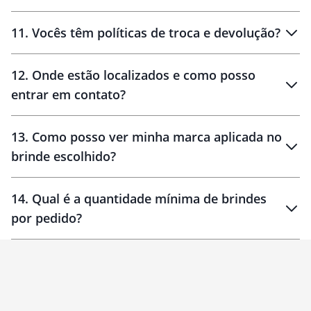
11
.
Vocês têm políticas de troca e devolução?
12
.
Onde estão localizados e como posso
entrar em contato?
30 dias
90 dias
localizados
13
.
Como posso ver minha marca aplicada no
brinde escolhido?
14
.
Qual é a quantidade mínima de brindes
por pedido?
brinde
Personalizado
1 unidade