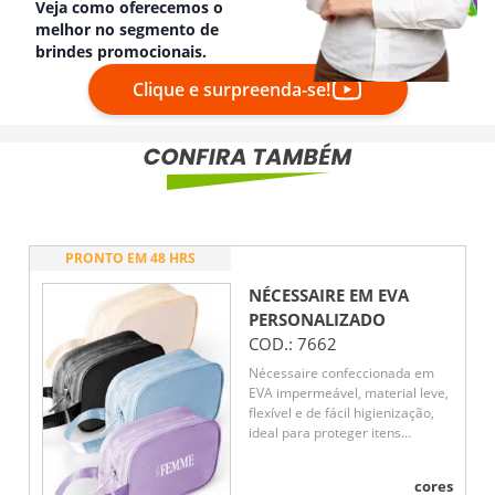
Veja como oferecemos o
melhor no segmento de
brindes promocionais.
Clique e surpreenda-se!
PRONTO EM 48 HRS
NÉCESSAIRE EM EVA
PERSONALIZADO
COD.:
7662
Nécessaire confeccionada em
EVA impermeável, material leve,
flexível e de fácil higienização,
ideal para proteger itens
pessoais contra umidade. Possui
abertura e fechamento em zíper,
cores
garantindo segurança no