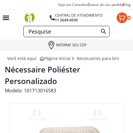
Seja um Consultor
Status do seu pedido
Blog
CENTRAL DE ATENDIMENTO
0
11 2649-6030
INFORME SEU CEP
Você está aqui:
Página Inicial
Necessaires para brindes
Nécessaire Poliéster
Personalizado
Modelo:
101713016583