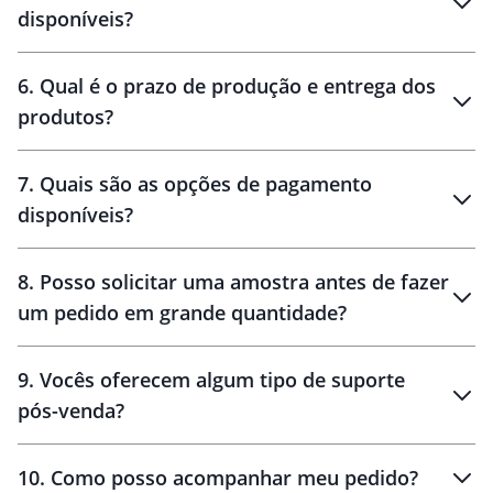
personalização
disponíveis?
amostra virtual
personalização
6
.
Qual é o prazo de produção e entrega dos
produtos?
7
.
Quais são as opções de pagamento
disponíveis?
10 dias
brinde
48 horas
8
.
Posso solicitar uma amostra antes de fazer
um pedido em grande quantidade?
amostras
9
.
Vocês oferecem algum tipo de suporte
pós-venda?
amostras
10
.
Como posso acompanhar meu pedido?