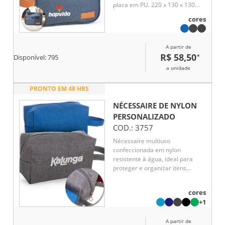
placa em PU. 220 x 130 x 130
mm
cores
A partir de
R$ 58,50
*
Disponível:
795
a unidade
PRONTO EM 48 HRS
NÉCESSAIRE DE NYLON
PERSONALIZADO
COD.:
3757
Nécessaire multiuso
confeccionada em nylon
resistente à água, ideal para
proteger e organizar itens
pessoais no dia a dia. Possui
fechamento em zíper que
cores
garante segurança no
+1
armazenamento de cosméticos,
acessórios ou objetos de uso
A partir de
frequente. A alça lateral de mão