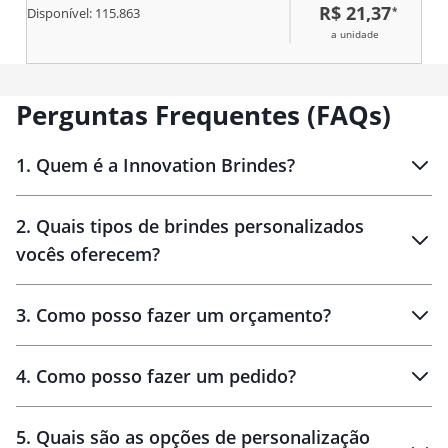
R$ 21,37
*
facilita o transporte e o
Disponível:
115.863
manuseio em viagens, trabalho
a unidade
ou academia, oferecendo
praticidade em diferentes
contextos. Versátil e funcional, é
um brinde corporativo de ampla
Perguntas Frequentes (FAQs)
aceitação, associado à
durabilidade, organização e
presença constante da marca na
1
.
Quem é a Innovation Brindes?
rotina do usuário.
Innovation Brindes
2
.
Quais tipos de brindes personalizados
Brindes
personalizados
vocês oferecem?
3
.
Como posso fazer um orçamento?
personalizados
4
.
Como posso fazer um pedido?
brinde
5
.
Quais são as opções de personalização