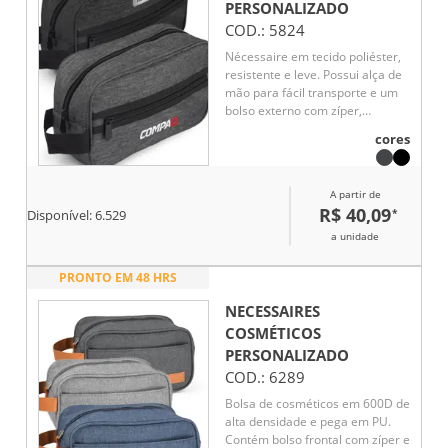
PERSONALIZADO
COD.:
5824
Nécessaire em tecido poliéster,
resistente e leve. Possui alça de
mão para fácil transporte e um
bolso externo com zíper,
proporcionando mais praticidade
cores
para organizar pequenos itens.
Ideal para o uso diário ou em
viagens, é funcional e durável.
A partir de
R$ 40,09
*
Disponível:
6.529
a unidade
PRONTO EM 48 HRS
NECESSAIRES
COSMÉTICOS
PERSONALIZADO
COD.:
6289
Bolsa de cosméticos em 600D de
alta densidade e pega em PU.
Contém bolso frontal com zíper e