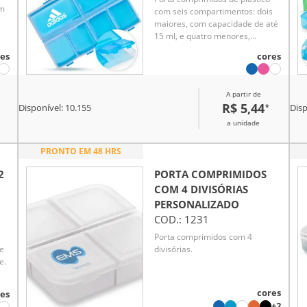
em
com seis compartimentos: dois
maiores, com capacidade de até
15 ml, e quatro menores,
totalizando 10 ml. Ideal para
es
cores
organizar comprimidos de forma
prática e eficiente, oferecendo
diferentes opções de arranjo
A partir de
para a rotina de cuidados.
R$ 5,44
*
Disponível:
10.155
Disp
a unidade
PRONTO EM 48 HRS
2
PORTA COMPRIMIDOS
COM 4 DIVISÓRIAS
PERSONALIZADO
COD.:
1231
Porta comprimidos com 4
 e
divisórias.
e.
cores
es
+2