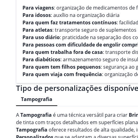
Para viagens
: organização de medicamentos de 
Para idosos
: auxílio na organização diária
Para quem faz tratamentos contínuos
: facili
Para atletas
: transporte seguro de suplementos 
Para uso diário
: praticidade na separação dos 
Para pessoas com dificuldade de engolir comp
Para quem trabalha fora de casa
: transporte d
Para diabéticos
: armazenamento seguro de insu
Para quem tem filhos pequenos
: segurança ao 
Para quem viaja com frequência
: organização 
Tipo de personalizações disponíve
Tampografia
A
Tampografia
é uma técnica versátil para criar
Bri
de tinta com traços detalhados em superfícies planas
Tampografia
oferece resultados de alta qualidade
Personalizado
s
que se adaptam a diversas superfíci