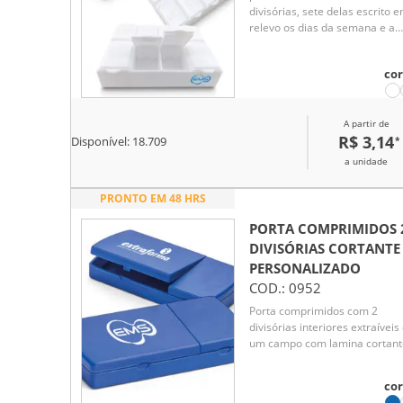
divisórias, sete delas escrito 
relevo os dias da semana e a
última escrito "reserva".
cor
A partir de
R$ 3,14
*
Disponível:
18.709
a unidade
PRONTO EM 48 HRS
PORTA COMPRIMIDOS 
DIVISÓRIAS CORTANTE
PERSONALIZADO
COD.:
0952
Porta comprimidos com 2
divisórias interiores extraíveis
um campo com lamina cortant
cor