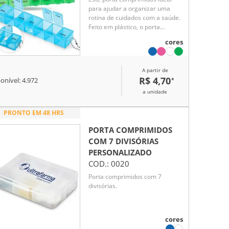
para ajudar a organizar uma
rotina de cuidados com a saúde.
Feito em plástico, o porta
comprimidos contém sete
cores
divisórias com capacidade de até
10 ml. cada compartimento é
marcada com o nome de um dia
A partir de
da semana abreviado, tudo para
R$ 4,70
*
onível:
4.972
facilitar a separação precisa de
medicamentos para uso de
a unidade
forma contínua. Além disso,
acompanha uma corrente de
PRONTO EM 48 HRS
bolinhas para encaixar no porta
comprimidos e pendurá-lo em
PORTA COMPRIMIDOS
um chaveiro ou alça.
COM 7 DIVISÓRIAS
PERSONALIZADO
COD.:
0020
Porta comprimidos com 7
divisórias.
cores