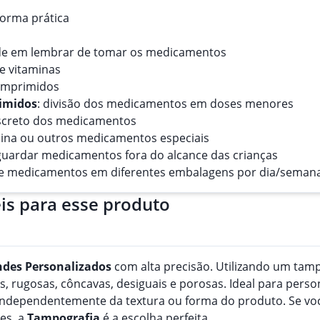
forma prática
dade em lembrar de tomar os medicamentos
e vitaminas
comprimidos
rimidos
: divisão dos medicamentos em doses menores
iscreto dos medicamentos
lina ou outros medicamentos especiais
guardar medicamentos fora do alcance das crianças
de medicamentos em diferentes embalagens por dia/semana
is para esse produto
ndes
Personalizado
s
com alta precisão. Utilizando um tampã
, rugosas, côncavas, desiguais e porosas. Ideal para perso
, independentemente da textura ou forma do produto. Se v
es, a
Tampografia
é a escolha perfeita.