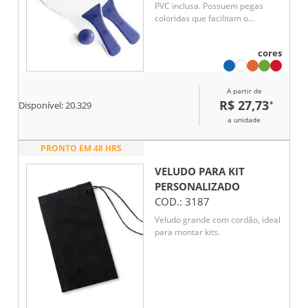
PVC inclusa. Possuem pegas
coloridas que facilitam o
manuseio durante a utilização,
além de acabamento simples e
cores
funcional. O conjunto é indicado
para atividades recreativas e
lazer, sendo composto por duas
A partir de
raquetes leves e uma bola,
R$ 27,73
*
ambos com detalhes coloridos.
Disponível:
20.329
a unidade
PRONTO EM 48 HRS
VELUDO PARA KIT
PERSONALIZADO
COD.:
3187
Veludo grande com cordão, ideal
para montar kits.