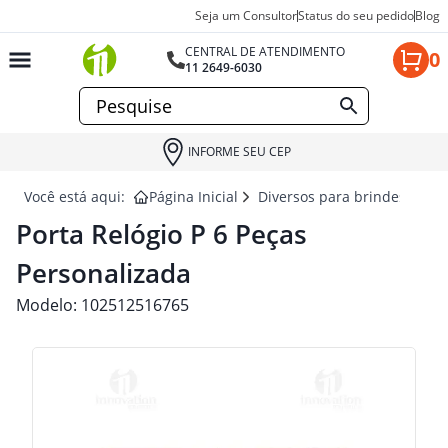
Seja um Consultor
Status do seu pedido
Blog
CENTRAL DE ATENDIMENTO
0
11 2649-6030
INFORME SEU CEP
Você está aqui:
Página Inicial
Diversos para brindes
PO
Porta Relógio P 6 Peças
Personalizada
Modelo:
102512516765