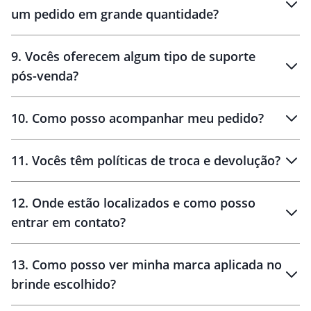
um pedido em grande quantidade?
amostras
9
.
Vocês oferecem algum tipo de suporte
pós-venda?
amostras
10
.
Como posso acompanhar meu pedido?
11
.
Vocês têm políticas de troca e devolução?
12
.
Onde estão localizados e como posso
entrar em contato?
30 dias
90 dias
localizados
13
.
Como posso ver minha marca aplicada no
brinde escolhido?