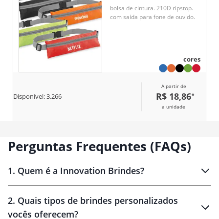
bolsa de cintura. 210D ripstop.
com saída para fone de ouvido.
cores
A partir de
R$ 18,86
*
Disponível:
3.266
a unidade
Perguntas Frequentes (FAQs)
1
.
Quem é a Innovation Brindes?
Innovation Brindes
2
.
Quais tipos de brindes personalizados
Brindes
personalizados
vocês oferecem?