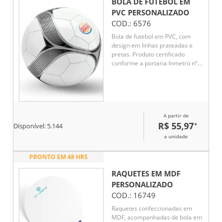
BOLA DE FUTEBOL EM
PVC
PERSONALIZADO
COD.:
6576
Bola de futebol em PVC, com
design em linhas prateadas e
pretas. Produto certificado
conforme a portaria Inmetro nº
302 de 12/Jul/2021, garantindo
qualidade e segurança.
Tamanho 5, ideal para partidas e
treinos.
A partir de
R$ 55,97
*
Disponível:
5.144
a unidade
PRONTO EM 48 HRS
RAQUETES EM MDF
PERSONALIZADO
COD.:
16749
Raquetes confeccionadas em
MDF, acompanhadas de bola em