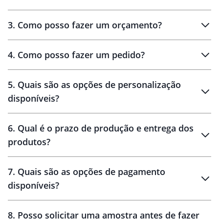
3
.
Como posso fazer um orçamento?
personalizados
4
.
Como posso fazer um pedido?
brinde
5
.
Quais são as opções de personalização
personalização
disponíveis?
amostra virtual
personalização
6
.
Qual é o prazo de produção e entrega dos
produtos?
7
.
Quais são as opções de pagamento
disponíveis?
10 dias
brinde
48 horas
8
.
Posso solicitar uma amostra antes de fazer