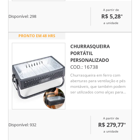
A partir de
R$ 5,28
*
Disponível:
298
a unidade
PRONTO EM 48 HRS
CHURRASQUEIRA
PORTÁTIL
PERSONALIZADO
COD.:
16738
Churrasqueira em ferro com
aberturas para ventilação e pés
montáveis, que também podem
ser utilizados como alças para
transporte quando a
churrasqueira não estiver em
uso. Conta ainda com grelha em
metal galvanizado e bandeja
A partir de
metálica com alças removíveis
R$ 279,77
*
Disponível:
932
para acomodação do carvão.
a unidade