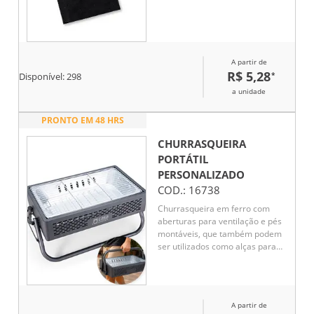
A partir de
R$ 5,28
*
Disponível:
298
a unidade
PRONTO EM 48 HRS
CHURRASQUEIRA
PORTÁTIL
PERSONALIZADO
COD.:
16738
Churrasqueira em ferro com
aberturas para ventilação e pés
montáveis, que também podem
ser utilizados como alças para
transporte quando a
churrasqueira não estiver em
uso. Conta ainda com grelha em
metal galvanizado e bandeja
A partir de
metálica com alças removíveis