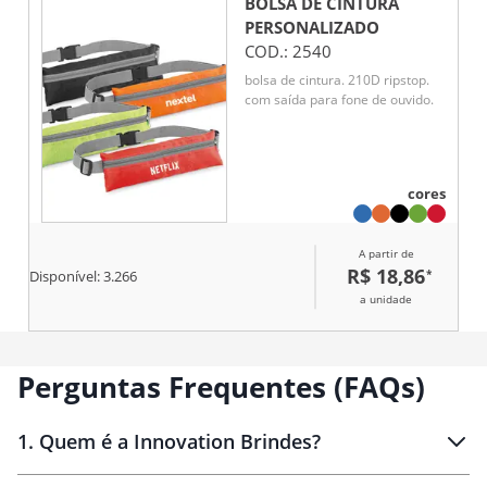
BOLSA DE CINTURA
PERSONALIZADO
COD.:
2540
bolsa de cintura. 210D ripstop.
com saída para fone de ouvido.
cores
A partir de
R$ 18,86
*
Disponível:
3.266
a unidade
Perguntas Frequentes (FAQs)
1
.
Quem é a Innovation Brindes?