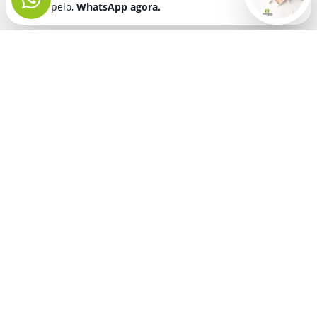
pelo,
WhatsApp agora.
Seja bem vindo! Fala comigo
pelo,
WhatsApp agora.
BRINDES PERSONALIZADOS
SEGMENTOS
Acessórios De
Guarda Chuva E
Academia para brindes
Celular E Tablet
Guarda Sol
para
Advocacia para brindes
para brindes
brindes
Automotivo para brindes
Acessórios
Kit Churrasco
Técnologicos
para brindes
Churrascaria para brindes
para brindes
Kit Executivo
Corporativo para brindes
Agendas E
para brindes
Calendários
Dia da Mulher para brindes
Kit Queijo E Kit
para brindes
Pizza
para
Dia das Criancas para brindes
Beleza &
brindes
Dia das Maes para brindes
Autocuidado
Kit Vinho
para
para brindes
Dia do Trabalho para brindes
brindes
Bloco De