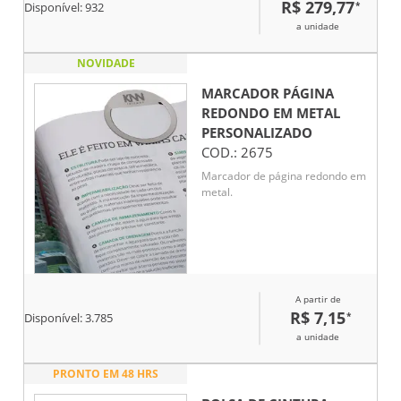
R$ 279,77
*
Disponível:
932
para acomodação do carvão.
a unidade
NOVIDADE
MARCADOR PÁGINA
REDONDO EM METAL
PERSONALIZADO
COD.:
2675
Marcador de página redondo em
metal.
A partir de
R$ 7,15
*
Disponível:
3.785
a unidade
PRONTO EM 48 HRS