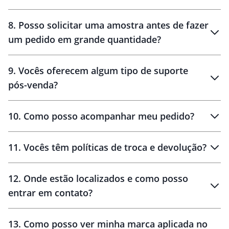
brinde
48 horas
8
.
Posso solicitar uma amostra antes de fazer
um pedido em grande quantidade?
amostras
9
.
Vocês oferecem algum tipo de suporte
pós-venda?
amostras
10
.
Como posso acompanhar meu pedido?
11
.
Vocês têm políticas de troca e devolução?
12
.
Onde estão localizados e como posso
entrar em contato?
30 dias
90 dias
localizados
13
.
Como posso ver minha marca aplicada no