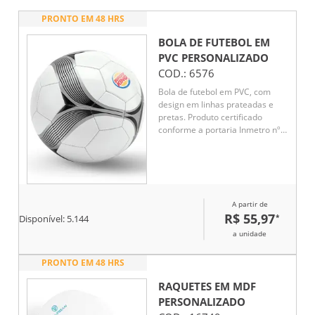
PRONTO EM 48 HRS
BOLA DE FUTEBOL EM
PVC
PERSONALIZADO
COD.:
6576
Bola de futebol em PVC, com
design em linhas prateadas e
pretas. Produto certificado
conforme a portaria Inmetro nº
302 de 12/Jul/2021, garantindo
qualidade e segurança.
Tamanho 5, ideal para partidas e
treinos.
A partir de
R$ 55,97
*
Disponível:
5.144
a unidade
PRONTO EM 48 HRS
RAQUETES EM MDF
PERSONALIZADO