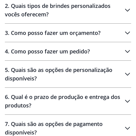
Innovation Brindes
2
.
Quais tipos de brindes personalizados
Brindes
personalizados
vocês oferecem?
3
.
Como posso fazer um orçamento?
personalizados
4
.
Como posso fazer um pedido?
brinde
5
.
Quais são as opções de personalização
personalização
disponíveis?
amostra virtual
personalização
6
.
Qual é o prazo de produção e entrega dos
produtos?
7
.
Quais são as opções de pagamento
disponíveis?
10 dias