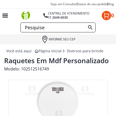
Seja um Consultor
Status do seu pedido
Blog
CENTRAL DE ATENDIMENTO
0
11 2649-6030
INFORME SEU CEP
Você está aqui:
Página Inicial
Diversos para brindes
RA
Raquetes Em Mdf Personalizado
Modelo:
102512516749