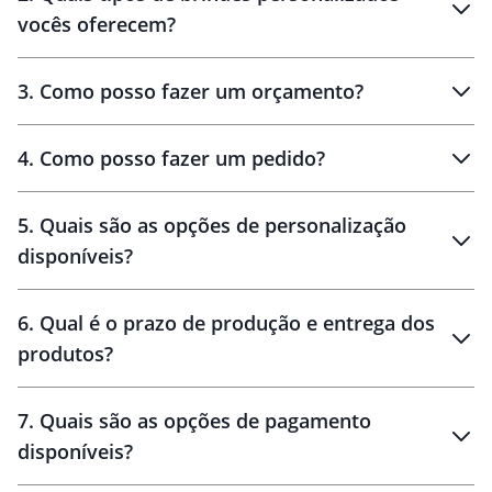
vocês oferecem?
3
.
Como posso fazer um orçamento?
personalizados
4
.
Como posso fazer um pedido?
brinde
5
.
Quais são as opções de personalização
personalização
disponíveis?
amostra virtual
personalização
6
.
Qual é o prazo de produção e entrega dos
produtos?
7
.
Quais são as opções de pagamento
disponíveis?
10 dias
brinde
48 horas