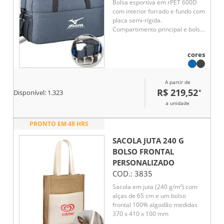
Bolsa esportiva em rPET 600D
com interior forrado e fundo com
placa semi-rígida.
Compartimento principal e bolso
frontal com fecho e dois bolsos
laterais, um em rede e outro
cores
com fecho. A bolsa tem alça de
ombro removível e ajustável em
webbing com reforço
A partir de
almofadado
R$ 219,52
*
Disponível:
1.323
a unidade
PRONTO EM 48 HRS
SACOLA JUTA 240 G
BOLSO FRONTAL
PERSONALIZADO
COD.:
3835
Sacola em juta (240 g/m²) com
alças de 65 cm e um bolso
frontal 100% algodão medidas
370 x 410 x 100 mm