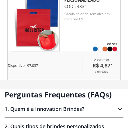
PERSONALIZADO
COD.:
4331
Sacola colorida sem alça em
material TNT.
cores
A partir de
R$ 4,87
*
Disponível:
97.037
a unidade
Perguntas Frequentes (FAQs)
1
.
Quem é a Innovation Brindes?
Innovation Brindes
2
.
Quais tipos de brindes personalizados
Brindes
personalizados