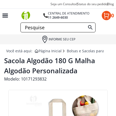
Seja um Consultor
Status do seu pedido
Blog
CENTRAL DE ATENDIMENTO
0
11 2649-6030
INFORME SEU CEP
Você está aqui:
Página Inicial
Bolsas e Sacolas para brind
Sacola Algodão 180 G Malha
Algodão Personalizada
Modelo:
10171293832