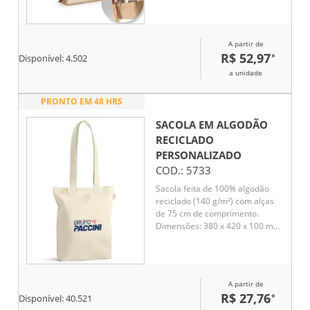
A partir de
R$ 52,97
*
Disponível:
4.502
a unidade
PRONTO EM 48 HRS
SACOLA EM ALGODÃO
RECICLADO
PERSONALIZADO
COD.:
5733
Sacola feita de 100% algodão
reciclado (140 g/m²) com alças
de 75 cm de comprimento.
Dimensões: 380 x 420 x 100 mm.
Ideal para uso diário, oferecendo
durabilidade e sustentabilidade
em um design funcional.
A partir de
R$ 27,76
*
Disponível:
40.521