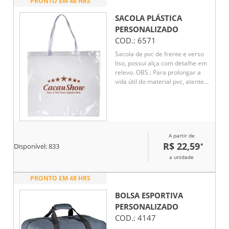
PRONTO EM 48 HRS
SACOLA PLÁSTICA
PERSONALIZADO
COD.:
6571
Sacola de pvc de frente e verso
liso, possui alça com detalhe em
relevo. OBS.: Para prolongar a
vida útil do material pvc, atente-
se as condições ideais de
armazenamento: mantenha o
material em local seco e arejado,
livre da exposição ao sol e altas
temperaturas.
A partir de
R$ 22,59
*
Disponível:
833
a unidade
PRONTO EM 48 HRS
BOLSA ESPORTIVA
PERSONALIZADO
COD.:
4147