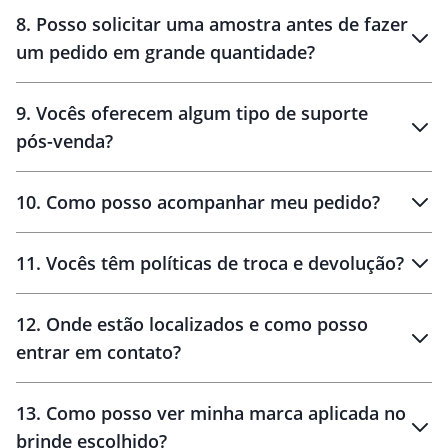
8
.
Posso solicitar uma amostra antes de fazer
um pedido em grande quantidade?
amostras
9
.
Vocês oferecem algum tipo de suporte
pós-venda?
amostras
10
.
Como posso acompanhar meu pedido?
11
.
Vocês têm políticas de troca e devolução?
12
.
Onde estão localizados e como posso
entrar em contato?
30 dias
90 dias
localizados
13
.
Como posso ver minha marca aplicada no
brinde escolhido?