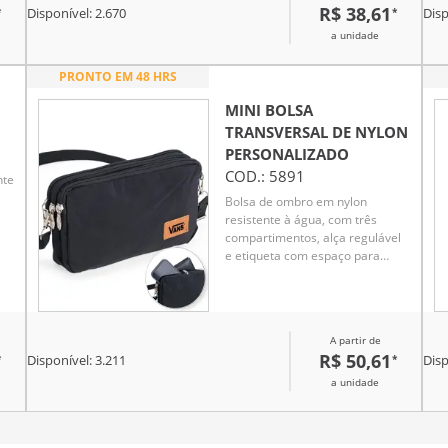
R$ 38,61
*
*
para quem valoriza beleza e
Disponível:
2.670
Disp
utilidade.
a unidade
PRONTO EM 48 HRS
MINI BOLSA
TRANSVERSAL DE NYLON
PERSONALIZADO
COD.:
5891
nte
Bolsa de ombro em nylon
resistente à água, com três
compartimentos, alça regulável
os
e etiqueta com espaço para
ita
personalização em couro
sintético. Executando o papel de
a.
ser um bolso extra para guardar
e encontrar rapidamente os
A partir de
nto
acessórios do dia a dia.
R$ 50,61
*
*
a
Disponível:
3.211
Disp
o,
a unidade