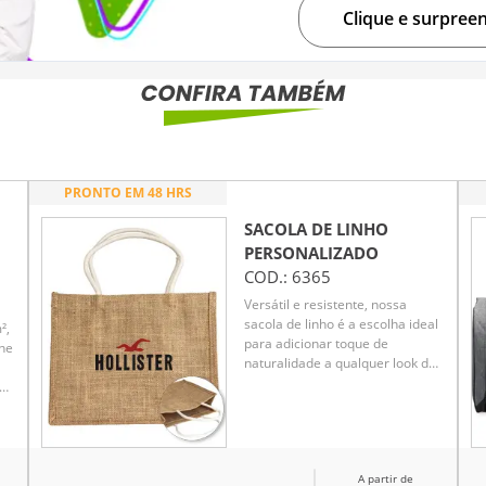
Clique e surpree
PRONTO EM 48 HRS
SACOLA DE LINHO
PERSONALIZADO
COD.:
6365
Versátil e resistente, nossa
sacola de linho é a escolha ideal
²,
para adicionar toque de
lhe
naturalidade a qualquer look do
dia. Com alças reforçadas e
estrutura de 400g/m², ela é
perfeita para carregar itens
ia
essenciais, tanto para idas ao
mercado quanto para momentos
A partir de
na praia. Um item indispensável