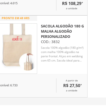
R$ 108,29
*
onível:
4.615
a unidade
PRONTO EM 48 HRS
SACOLA ALGODÃO 180 G
MALHA ALGODÃO
PERSONALIZADO
COD.:
3832
Sacola 100% algodão (180 g/m²)
com malha 100% algodão na
parte frontal. Alças em webbing
com 65 cm. Sacola ideal para
compras
A partir de
R$ 27,50
*
onível:
6.733
a unidade