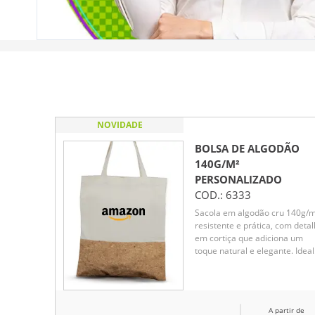
NOVIDADE
BOLSA DE ALGODÃO
140G/M²
PERSONALIZADO
COD.:
6333
Sacola em algodão cru 140g/m
resistente e prática, com deta
em cortiça que adiciona um
toque natural e elegante. Ideal
para quem busca uma opção
sustentável e durável para o d
a dia.
A partir de