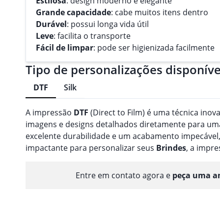
Estilosa
: design moderno e elegante
Grande capacidade
: cabe muitos itens dentro
Durável
: possui longa vida útil
Leve
: facilita o transporte
Fácil de limpar
: pode ser higienizada facilmente
Tipo de personalizações disponíve
DTF
Silk
A impressão
DTF
(Direct to Film) é uma técnica inov
imagens e designs detalhados diretamente para uma 
excelente durabilidade e um acabamento impecável,
impactante para personalizar seus
Brindes
, a impr
Entre em contato agora e
peça uma am