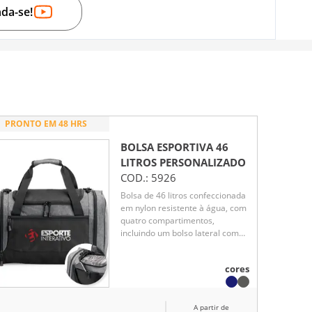
nda-se!
PRONTO EM 48 HRS
BOLSA ESPORTIVA 46
LITROS
PERSONALIZADO
COD.:
5926
Bolsa de 46 litros confeccionada
em nylon resistente à água, com
quatro compartimentos,
incluindo um bolso lateral com
parte telada exclusivo para tênis.
Possui alça transversal regulável
cores
e removível, além de duas alças
de mão.
A partir de