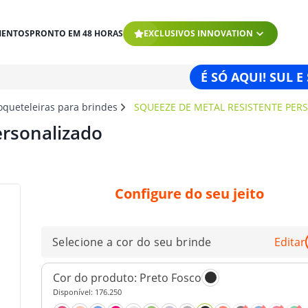
MENTOS
PRONTO EM 48 HORAS
EXCLUSIVOS INNOVATION
É SÓ AQUI! SUL E
oqueteleiras para brindes
SQUEEZE DE METAL RESISTENTE PER
ersonalizado
Configure do seu jeito
Selecione a cor do seu brinde
Editar
Cor do produto:
Preto Fosco
Disponível:
176.250