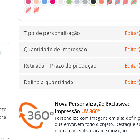
Tipo de personalização
Editar
Quantidade de impressão
Editar
Retirada | Prazo de produção
Editar
Defina a quantidade
Editar
Nova Personalização Exclusiva:
eze
Impressão
UV 360°
ora
Personalize com imagens em alta defini
que envolvem todo o objeto. Destaque s
marca com sofisticação e inovação.
s e o