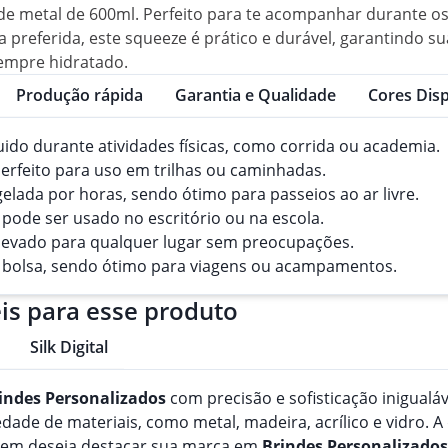
 metal de 600ml. Perfeito para te acompanhar durante os e
referida, este squeeze é prático e durável, garantindo sua 
sempre hidratado.
Produção rápida
Garantia e Qualidade
Cores Disp
íquido durante atividades físicas, como corrida ou academia.
perfeito para uso em trilhas ou caminhadas.
elada por horas, sendo ótimo para passeios ao ar livre.
 pode ser usado no escritório ou na escola.
er levado para qualquer lugar sem preocupações.
ou bolsa, sendo ótimo para viagens ou acampamentos.
is para esse produto
Silk Digital
indes
Personalizado
s
com precisão e sofisticação inigualá
de de materiais, como metal, madeira, acrílico e vidro. A
quem deseja destacar sua marca em
Brindes
Personalizado
s