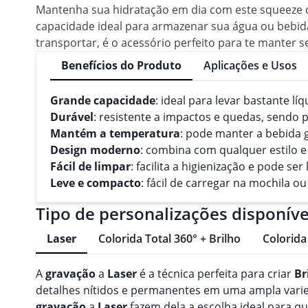
Mantenha sua hidratação em dia com este squeeze de
capacidade ideal para armazenar sua água ou bebida p
transportar, é o acessório perfeito para te manter 
Benefícios do Produto
Aplicações e Usos
Grande capacidade
: ideal para levar bastante l
Durável
: resistente a impactos e quedas, sendo 
Mantém a temperatura
: pode manter a bebida g
Design moderno
: combina com qualquer estilo e
Fácil de limpar
: facilita a higienização e pode s
Leve e compacto
: fácil de carregar na mochila 
Tipo de personalizações disponíve
Laser
Colorida Total 360° + Brilho
Colorida
A
gravação
a
Laser
é a técnica perfeita para criar
Br
detalhes nítidos e permanentes em uma ampla varieda
gravação
a
Laser
fazem dela a escolha ideal para 