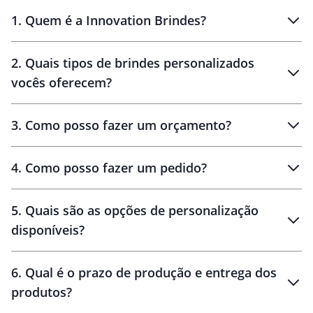
1
.
Quem é a Innovation Brindes?
Innovation Brindes
2
.
Quais tipos de brindes personalizados
Brindes
personalizados
vocês oferecem?
3
.
Como posso fazer um orçamento?
personalizados
4
.
Como posso fazer um pedido?
brinde
5
.
Quais são as opções de personalização
personalização
disponíveis?
amostra virtual
personalização
6
.
Qual é o prazo de produção e entrega dos
produtos?