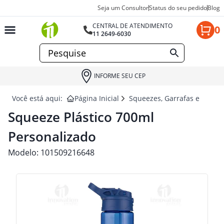
Seja um Consultor
Status do seu pedido
Blog
CENTRAL DE ATENDIMENTO
0
11 2649-6030
INFORME SEU CEP
Você está aqui:
Página Inicial
Squeezes, Garrafas e Coquet
Squeeze Plástico 700ml
Personalizado
Modelo:
101509216648