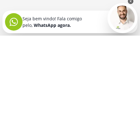
Seja bem vindo! Fala comigo
pelo,
WhatsApp agora.
Seja bem vindo! Fala comigo
pelo,
WhatsApp agora.
BRINDES PERSONALIZADOS
SEGMENTOS
Acessórios De
Guarda Chuva E
Academia para brindes
Celular E Tablet
Guarda Sol
para
Advocacia para brindes
para brindes
brindes
Automotivo para brindes
Acessórios
Kit Churrasco
Técnologicos
para brindes
Churrascaria para brindes
para brindes
Kit Executivo
Corporativo para brindes
Agendas E
para brindes
Calendários
Dia da Mulher para brindes