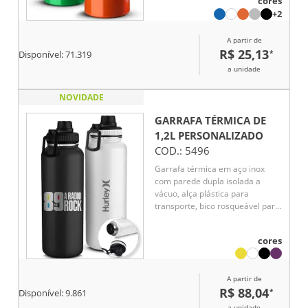
cores
+2
A partir de
R$ 25,13
*
Disponível:
71.319
a unidade
NOVIDADE
GARRAFA TÉRMICA DE
1,2L
PERSONALIZADO
COD.:
5496
Garrafa térmica em aço inox
com parede dupla isolada a
vácuo, alça plástica para
transporte, bico rosqueável para
fácil acesso, com capacidade de
1,2l.
cores
A partir de
R$ 88,04
*
Disponível:
9.861
a unidade