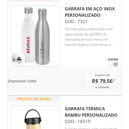
GARRAFA EM AÇO INOX
PERSONALIZADO
COD.:
7321
Garrafa para sublimação com
capacidade de até 800 ml,
fabricada em aço inox com
parede dupla e isolamento a
vácuo. A tampa possui sistema
de vedação a vácuo, garantindo
cores
melhor conservação da
temperatura por mais tempo.
Ideal para bebidas quentes ou
A partir de
frias.
R$ 79,56
*
Disponível:
4.664
a unidade
PRONTO EM 48 HRS
GARRAFA TÉRMICA
BAMBU
PERSONALIZADO
COD.:
16519
Garrafa térmica com capacidade