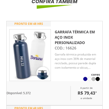
PRONTO EM 48 HRS
GARRAFA TÉRMICA EM
AÇO INOX
PERSONALIZADO
COD.:
16626
Garrafa térmica produzida em
aço inox com 36% de material
reciclado, possui parede dupla
com isolamento a vácuo,
auxiliando na conservação da
cores
temperatura das bebidas por
mais tempo. Conta com tampa
resistente e alça de transporte
A partir de
em inox, unindo praticidade e
R$ 79,43
*
Disponível:
5.372
sofisticação. Capacidade de até
810 mL.
a unidade
PRONTO EM 48 HRS