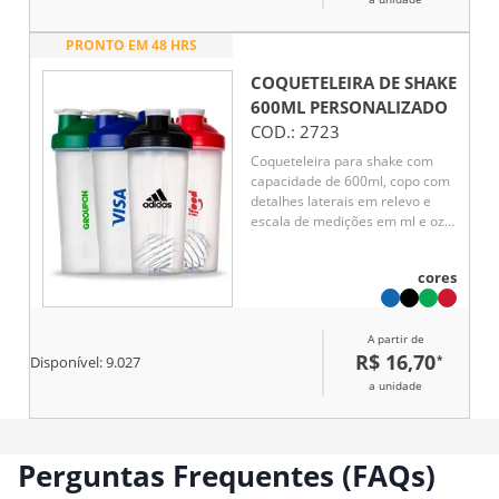
PRONTO EM 48 HRS
COQUETELEIRA DE SHAKE
600ML
PERSONALIZADO
COD.:
2723
Coqueteleira para shake com
capacidade de 600ml, copo com
detalhes laterais em relevo e
escala de medições em ml e oz.
Tampa rosqueável com bocal e
trava de segurança, acompanha
cores
misturador de mola.
A partir de
R$ 16,70
*
Disponível:
9.027
a unidade
Perguntas Frequentes (FAQs)