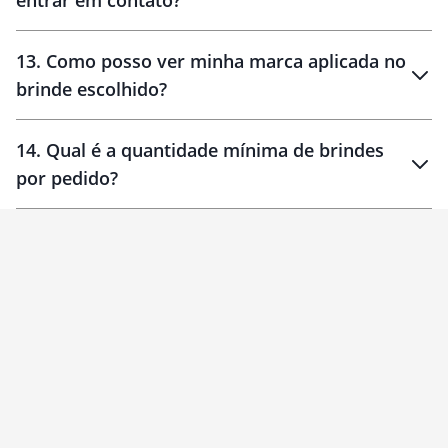
entrar em contato?
30 dias
90 dias
localizados
13
.
Como posso ver minha marca aplicada no
brinde escolhido?
14
.
Qual é a quantidade mínima de brindes
por pedido?
brinde
Personalizado
1 unidade