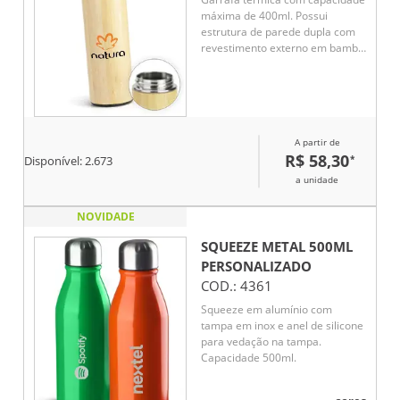
máxima de 400ml. Possui
estrutura de parede dupla com
revestimento externo em bambu
e parte interna em inox 304.
Conta com tampa rosqueável em
polipropileno (PP) com alça para
transporte. Acompanha cesto
infusor com alça em inox 304.
A partir de
R$ 58,30
*
Disponível:
2.673
a unidade
NOVIDADE
SQUEEZE METAL 500ML
PERSONALIZADO
COD.:
4361
Squeeze em alumínio com
tampa em inox e anel de silicone
para vedação na tampa.
Capacidade 500ml.